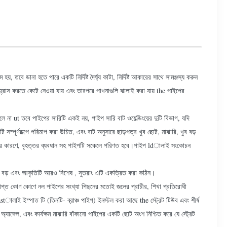
়, তবে ডানা হতে পারে একটি নির্দিষ্ট দৈর্ঘ্য কাটা, নির্দিষ্ট আকারের সাথে সামঞ্জস্য করুন
ব হ্রাস করতে কেটে নেওয়া যায় এবং তারপরে পাখনাগুলি ঝালাই করা যায় the পাইপের
েলে না ut তবে পাইপের সারিটি একই নয়, পাইপ সারি বাট ওয়েল্ডিংয়ের দুটি বিভাগ, যদি
সম্পূর্ণরূপে পরিমাপ করা উচিত, এবং বাট অনুসারে ছাড়পত্র খুব ছোট, মাঝারি, খুব বড়
 হওয়ার কারণে, বৃহত্তর ব্যবধান সহ পাইপটি সকেলে পরিণত হবে।পাইপ ldালাই সংকোচন
আকার বড় এবং আকৃতিটি আরও বিশেষ , সুতরাং এটি একত্রিত করা কঠিন।
্রাপ্ত কোণ কোণে নল পাইপের সংখ্যা পিছনের মতোই জলের প্রাচীর, শিখা প্রতিরোধী
tালাই ইস্পাত টি (তিনটি- ব্রাঞ্চ পাইপ) ইনস্টল করা আছে the স্ট্রেট টিউব এবং শীর্ষ
যাঙ্গেল, এবং কার্যক্ষম মাঝারি বাঁকানো পাইপের একটি ছোট অংশ নিশ্চিত করে যে স্ট্রেট