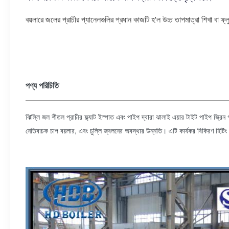
বয়লারে জলের প্রাচীর প্যানেলগুলির প্রধান কাজটি হ'ল উচ্চ তাপমাত্রা শিখা বা ফ
পণ্য পরিচিতি
ঝিল্লি জল শীতল প্রাচীর ফ্ল্যাট ইস্পাত এবং পাইপ দ্বারা ঝালাই এয়ার টাইট পাইপ স্ক্রিন
নেতিবাচক চাপ বয়লার, এবং চুল্লি জ্বলনের অবস্থার উন্নতি। এটি কার্যকর বিকিরণ হিটিং 