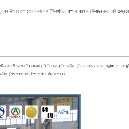
্লু দ্বারা উত্পন্ন তাপ শোষণ করা এবং টিউবগুলিতে বাষ্প বা গরম জল উত্পাদন করা, তাই চেম্বা
 গঠিত জল শীতল প্রাচীর বোঝায়। ঝিল্লি জল কুলিং প্রাচীর চুল্লি চেম্বারের ভাল দৃ tight়তা গ্যারান্
এরিয়া বৃদ্ধি করতে এবং ইস্পাত খরচ বাঁচাতে পারে।