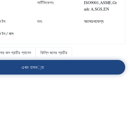
সার্টিফিকেশন:
ISO9001,ASME,Gr
ade A,SGS,EN
 টন
দাম:
আলোচনাযোগ্য
 টন / মাস
়লার জল প্রাচীর প্যানেল
ঝিল্লি জলের প্রাচীর
এ
খ
ন
ত
দ
ন
্
ত