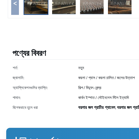
<
পণ্যের বিবরণ
শর্ত:
নতুন
জ্বালানি:
কয়লা / গ্যাস / কয়লা চালিত / জলের উত্তাপ
অ্যাপ্লিকেশনগুলির ব্যাপ্তি:
শিল্প / বিদ্যুৎ কেন্দ্র
পাদান:
কার্বন ইস্পাত / স্টেইনলেস স্টিল ইত্যাদি
বয়লার জল প্রাচীর প্যানেল
বয়লার জল প্রা
বিশেষভাবে তুলে ধরা
,