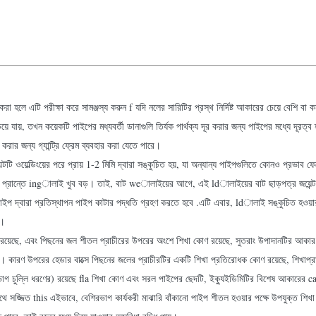
 হলে এটি পরীক্ষা করে সামঞ্জস্য করুন f যদি নলের সারিটির প্রস্থ নির্দিষ্ট আকারের চেয়ে বেশি বা কম হয
ে যায়, তখন কয়েকটি পাইপের মধ্যবর্তী ডানাগুলি তির্যক পার্থক্য দূর করার জন্য পাইপের মধ্যে দূরত্
রার জন্য গ্যান্ট্রি ফ্রেম ব্যবহার করা যেতে পারে।
টটি ওয়েল্ডিংয়ের পরে প্রায় 1-2 মিমি দ্বারা সঙ্কুচিত হয়, যা অন্যান্য পাইপগুলিতে কোনও প্রভাব ফ
েষ প্রান্তে ingালাই খুব বড়। তাই, বাট weালাইয়ের আগে, এই ldালাইয়ের বাট ছাড়পত্র জয়েন্টটি 
শর্ট পাইপ দ্বারা প্রতিস্থাপন পাইপ কাটার পদ্ধতি গ্রহণ করতে হবে .এটি এবার, ldালাই সঙ্কুচিত
ত।
লতি) রয়েছে, এবং পিছনের জল শীতল প্রাচীরের উপরের অংশে শিখা কোণ রয়েছে, সুতরাং উপাদানটির 
ক। কারণ উপরের হেডার বাক্সে পিছনের জলের প্রাচীরটির একটি শিখা প্রতিরোধক কোণ রয়েছে, শিখাপ
ভাগ চুল্লি ধরণের) রয়েছে fla শিখা কোণ এবং সরল পাইপের ছেদটি, ইক্যুইডিমিটির বিশেষ আকারের cas
 সজ্জিত this এইভাবে, বেশিরভাগ কার্যকরী মাঝারি বাঁকানো পাইপ শীতল হওয়ার পক্ষে উপযুক্ত শিখা অ্