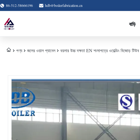
86-512-58666196
hdb@boilerfabrication.cn
বাড়ি
পণ্য
জলের ওয়াল প্যানেল
বয়লার উচ্চ দক্ষতা EN শংসাপত্রে ওয়েল্ডিং বিজোড় টিউব