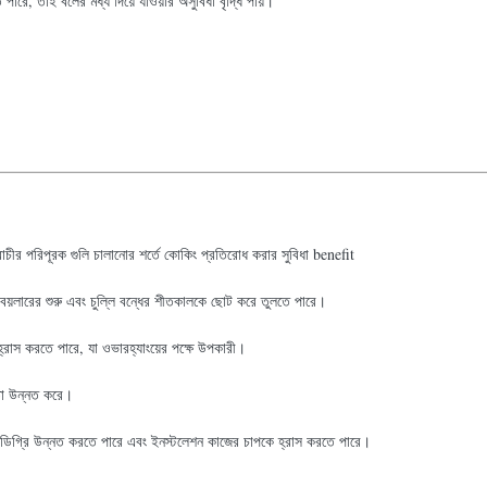
রে, তাই বলের মধ্য দিয়ে যাওয়ার অসুবিধা বৃদ্ধি পায়।
্রাচীর পরিপূরক গুলি চালানোর শর্তে কোকিং প্রতিরোধ করার সুবিধা benefit
 বয়লারের শুরু এবং চুল্লি বন্ধের শীতকালকে ছোট করে তুলতে পারে।
রাস করতে পারে, যা ওভারহ্যাংয়ের পক্ষে উপকারী।
মতা উন্নত করে।
য় ডিগ্রি উন্নত করতে পারে এবং ইনস্টলেশন কাজের চাপকে হ্রাস করতে পারে।