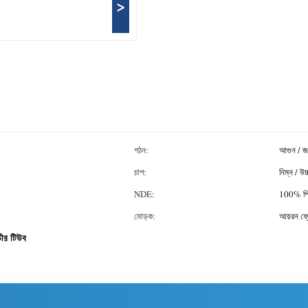
>
গঠন:
আগুন / 
চাপ:
নিম্ন / উচ
NDE:
100% পি
মোড়ক:
আয়রন ফ্
চীর টিউব