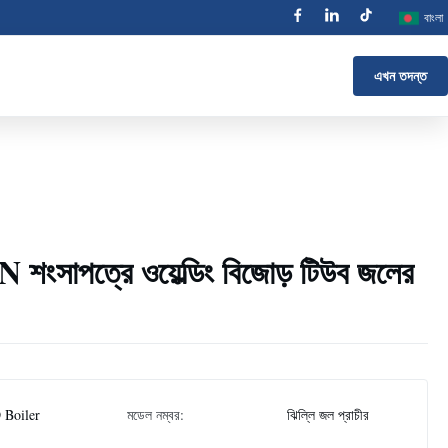
বাংলা
এখন তদন্ত
EN শংসাপত্রে ওয়েল্ডিং বিজোড় টিউব জলের
 Boiler
মডেল নম্বর:
ঝিল্লি জল প্রাচীর