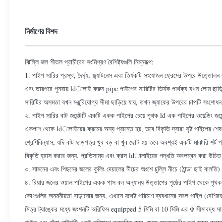
নির্মাণের বিশদ
ঝিল্লি জল শীতল প্রাচীরের সংমিশ্রণ বৈশিষ্ট্যগুলি নিম্নরূপ:
1. পাইপ সারির প্রস্থ, দৈর্ঘ্য, ফ্ল্যাটনেস এবং তির্যকটি সংযোজন ফ্রেমের উপরে উত্তোলন করা
এবং তারপরে পুনরায় ldালাই করুন pipe পাইপের সারিটির তির্যক পার্থক্য যখন লোম ছাড়িয়
সারিটির অসমতা যখন মঞ্জুরিযোগ্য সীমা ছাড়িয়ে যায়, তখন জ্যাকের উপরের চাপটি সংশোধন ক
২. পাইপ সারির বাট জয়েন্টটি একটি একক পাইপের চেয়ে পৃথক ld এক পাইপের ওয়েল্ডিং জয়েন্
একপাশ থেকে ldালাইয়ের ক্রমের অন্য প্রান্তে হয়, তবে বিকৃতি দ্বারা সৃষ্ট পাইপের শ
শ্রেণিবিন্যাস, যদি বাট ছাড়পত্র খুব বড় বা খুব ছোট হয় তবে অবশ্যই একটি মাঝারি 
বিকৃতি হ্রাস করার জন্য, প্রতিসাম্য এবং ক্রস ldালাইয়ের পদ্ধতি অবলম্বন করা উচি
৩. সামনের এবং পিছনের জলের কুলিং দেয়ালের নীচের অংশে চুল্লি নীচে (ঠান্ডা ছাই বা
৪. রিয়ার জলের ওয়াল পাইপের একক পাস বল অন্যান্য উত্তাপের পৃষ্ঠের পাইপ থেকে পৃথ
কোণগুলির অনমনীয়তা বাড়ানোর জন্য, এখানে যথেষ্ট পরিমাণ ব্যবধানের সরল পাইপ (বেশির
মিত্র ট্যাঙ্কের মধ্যে জংশনটি অরিফিস equipped 5 মিমি বা 10 মিমি এর Φ সীমাবদ্ধ সাথে