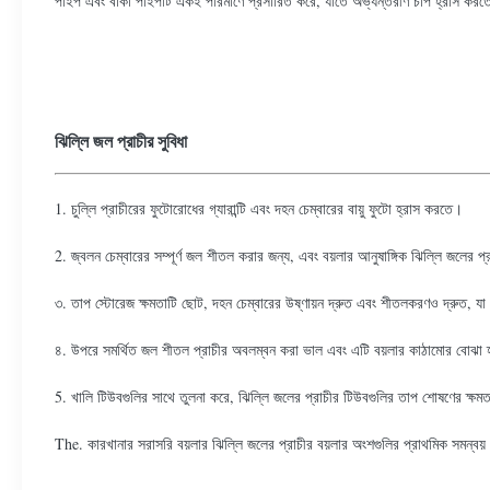
পাইপ এবং বাঁকা পাইপটি একই পরিমাণে প্রসারিত করে, যাতে অভ্যন্তরীণ চাপ হ্রাস করতে পা
ঝিল্লি জল প্রাচীর সুবিধা
1. চুল্লি প্রাচীরের ফুটোরোধের গ্যারান্টি এবং দহন চেম্বারের বায়ু ফুটো হ্রাস করতে।
2. জ্বলন চেম্বারের সম্পূর্ণ জল শীতল করার জন্য, এবং বয়লার আনুষাঙ্গিক ঝিল্লি জলের প
৩. তাপ স্টোরেজ ক্ষমতাটি ছোট, দহন চেম্বারের উষ্ণায়ন দ্রুত এবং শীতলকরণও দ্রুত, যা
৪. উপরে সমর্থিত জল শীতল প্রাচীর অবলম্বন করা ভাল এবং এটি বয়লার কাঠামোর বোঝা হ্
5. খালি টিউবগুলির সাথে তুলনা করে, ঝিল্লি জলের প্রাচীর টিউবগুলির তাপ শোষণের ক্ষ
The. কারখানার সরাসরি বয়লার ঝিল্লি জলের প্রাচীর বয়লার অংশগুলির প্রাথমিক সমন্ব