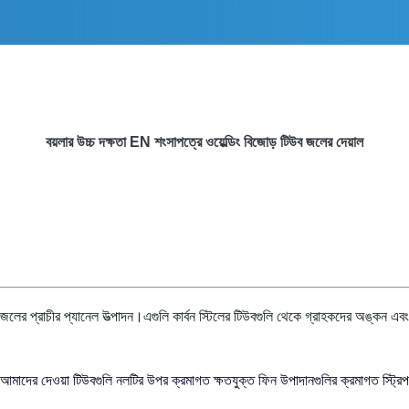
বয়লার উচ্চ দক্ষতা EN শংসাপত্রে ওয়েল্ডিং বিজোড় টিউব জলের দেয়াল
া জলের প্রাচীর প্যানেল উত্পাদন।এগুলি কার্বন স্টিলের টিউবগুলি থেকে গ্রাহকদের অঙ্কন এবং
আমাদের দেওয়া টিউবগুলি নলটির উপর ক্রমাগত ক্ষতযুক্ত ফিন উপাদানগুলির ক্রমাগত স্ট্রিপ