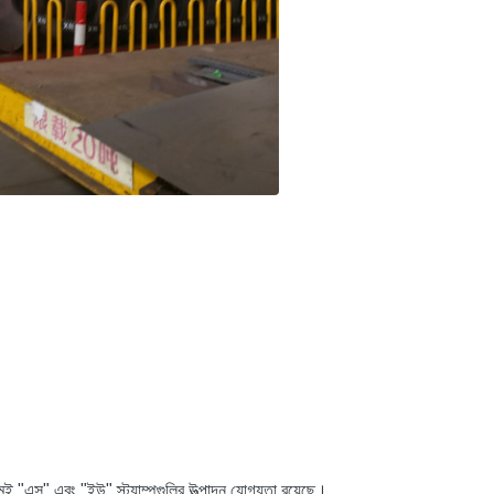
 "এস" এবং "ইউ" স্ট্যাম্পগুলির উত্পাদন যোগ্যতা রয়েছে।