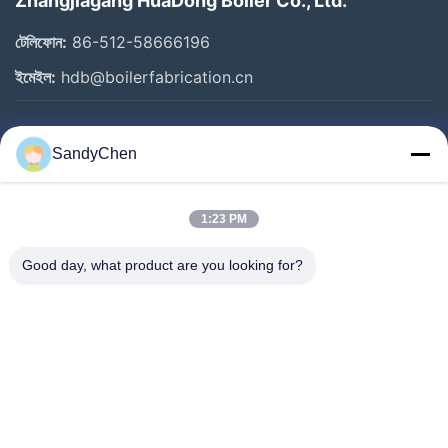
Zhangjiagang HuaDong Boiler Co., Ltd.
টেলিফোন:
86-512-58666196
ইমেইল:
hdb@boilerfabrication.cn
গুরুত্বপূর্ণ সংযোগ
SandyChen
বাড়ি
পণ্য
1:23 PM
ভিডিও
Good day, what product are you looking for?
আমাদের সম্পর্কে
কারখানা ভ্রমণ
মান নিয়ন্ত্রণ
উদ্ধৃতির জন্য আবেদন