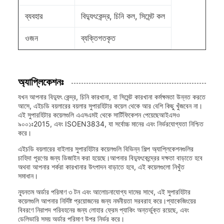
ব্যবহার
বিদ্যুৎকেন্দ্র, চিনি কল, সিমেন্ট কল
ওজন
ব্যক্তিগতকৃত
অ্যাপ্লিকেশনঃ
যখন আপনার বিদ্যুৎ কেন্দ্র, চিনি কারখানা, বা সিমেন্ট কারখানা কর্মক্ষমতা উন্নত করতে
আসে, এইচডি বয়লারের বয়লার সুপারহিটার কয়েল থেকে আর বেশি কিছু খুঁজবেন না।
এই সুপারহিটার কয়েলগুলি এএসএমই থেকে সার্টিফিকেশন পেয়েছেআইএসও
৯০০১ঃ2015, এবং ISOEN3834, যা সর্বোচ্চ মানের এবং নির্ভরযোগ্যতা নিশ্চিত
করে।
এইচডি বয়লারের বাইলার সুপারহিটার কয়েলগুলি বিভিন্ন শিল্প অ্যাপ্লিকেশনগুলির
চাহিদা পূরণের জন্য ডিজাইন করা হয়েছে।আপনার বিদ্যুৎকেন্দ্রের দক্ষতা বাড়াতে হবে
অথবা আপনার শর্করা কারখানার উৎপাদন বাড়াতে হবে, এই কয়েলগুলো নিখুঁত
সমাধান।
ন্যূনতম অর্ডার পরিমাণ ৩ টন এবং আলোচনাযোগ্য দামের সাথে, এই সুপারহিটার
কয়েলগুলি আপনার নির্দিষ্ট প্রয়োজনের জন্য নমনীয়তা সরবরাহ করে।প্যাকেজিংয়ের
বিবরণে নিরাপদ পরিবহনের জন্য লোহার ফ্রেম প্যাকিং অন্তর্ভুক্ত রয়েছে, এবং
ডেলিভারি সময় অর্ডার পরিমাণ উপর নির্ভর করে।