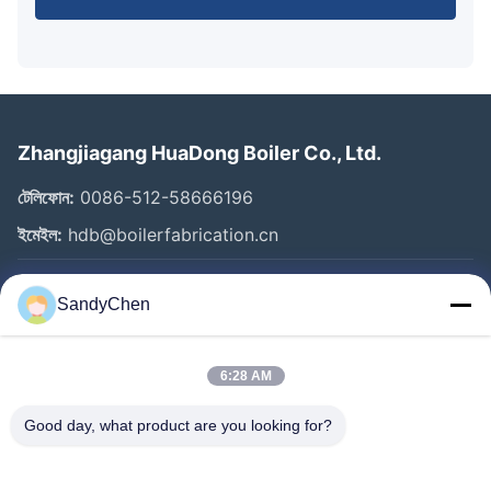
Zhangjiagang HuaDong Boiler Co., Ltd.
টেলিফোন:
0086-512-58666196
ইমেইল:
hdb@boilerfabrication.cn
SandyChen
গুরুত্বপূর্ণ সংযোগ
বাড়ি
6:28 AM
পণ্য
ভিডিও
Good day, what product are you looking for?
আমাদের সম্পর্কে