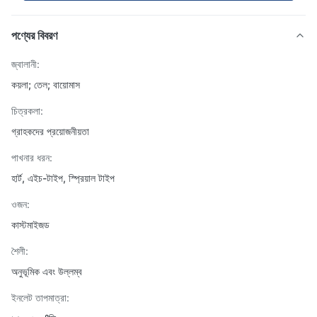
পণ্যের বিবরণ
জ্বালানী:
কয়লা; তেল; বায়োমাস
চিত্রকলা:
গ্রাহকদের প্রয়োজনীয়তা
পাখনার ধরন:
হার্ট, এইচ-টাইপ, স্প্রিয়াল টাইপ
ওজন:
কাস্টমাইজড
শৈলী:
অনুভূমিক এবং উল্লম্ব
ইনলেট তাপমাত্রা: