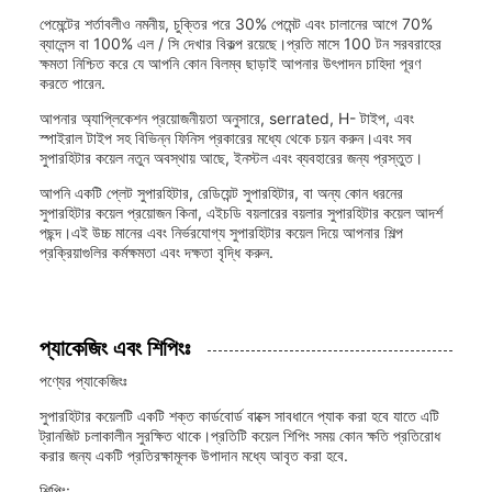
পেমেন্টের শর্তাবলীও নমনীয়, চুক্তির পরে 30% পেমেন্ট এবং চালানের আগে 70%
ব্যালেন্স বা 100% এল / সি দেখার বিকল্প রয়েছে।প্রতি মাসে 100 টন সরবরাহের
ক্ষমতা নিশ্চিত করে যে আপনি কোন বিলম্ব ছাড়াই আপনার উৎপাদন চাহিদা পূরণ
করতে পারেন.
আপনার অ্যাপ্লিকেশন প্রয়োজনীয়তা অনুসারে, serrated, H- টাইপ, এবং
স্পাইরাল টাইপ সহ বিভিন্ন ফিনিস প্রকারের মধ্যে থেকে চয়ন করুন।এবং সব
সুপারহিটার কয়েল নতুন অবস্থায় আছে, ইনস্টল এবং ব্যবহারের জন্য প্রস্তুত।
আপনি একটি প্লেট সুপারহিটার, রেডিয়েন্ট সুপারহিটার, বা অন্য কোন ধরনের
সুপারহিটার কয়েল প্রয়োজন কিনা, এইচডি বয়লারের বয়লার সুপারহিটার কয়েল আদর্শ
পছন্দ।এই উচ্চ মানের এবং নির্ভরযোগ্য সুপারহিটার কয়েল দিয়ে আপনার শিল্প
প্রক্রিয়াগুলির কর্মক্ষমতা এবং দক্ষতা বৃদ্ধি করুন.
প্যাকেজিং এবং শিপিংঃ
পণ্যের প্যাকেজিংঃ
সুপারহিটার কয়েলটি একটি শক্ত কার্ডবোর্ড বাক্সে সাবধানে প্যাক করা হবে যাতে এটি
ট্রানজিট চলাকালীন সুরক্ষিত থাকে।প্রতিটি কয়েল শিপিং সময় কোন ক্ষতি প্রতিরোধ
করার জন্য একটি প্রতিরক্ষামূলক উপাদান মধ্যে আবৃত করা হবে.
শিপিং: