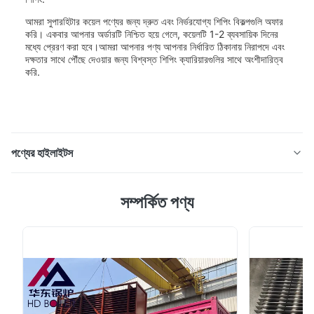
আমরা সুপারহিটার কয়েল পণ্যের জন্য দ্রুত এবং নির্ভরযোগ্য শিপিং বিকল্পগুলি অফার
করি। একবার আপনার অর্ডারটি নিশ্চিত হয়ে গেলে, কয়েলটি 1-2 ব্যবসায়িক দিনের
মধ্যে প্রেরণ করা হবে।আমরা আপনার পণ্য আপনার নির্ধারিত ঠিকানায় নিরাপদে এবং
দক্ষতার সাথে পৌঁছে দেওয়ার জন্য বিশ্বস্ত শিপিং ক্যারিয়ারগুলির সাথে অংশীদারিত্ব
করি.
পণ্যের হাইলাইটস
পণ্যের বর্ণনাঃএকটি বয়লার সুপারহিটার একটি বয়লার সিস্টেমের একটি অপরিহার্য
সম্পর্কিত পণ্য
উপাদান, যা বয়লার দ্বারা উত্পাদিত বাষ্পের তাপমাত্রা বাড়ানোর জন্য দায়ী।এই
শ্রেণীর একটি মূল পণ্য হল সুপারহিটার কয়েলএই বিশেষ সুপারহিটারটি কয়লা, তেল
এবং বায়োমাস সহ বিভিন্ন জ্বালানির জন্য উপযুক্ত।এটিকে বহুমুখী এবং বিভিন্ন
শক্ত...