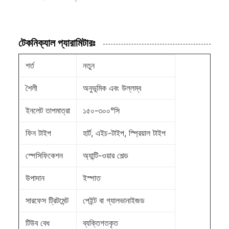
টেকনিক্যাল প্যারামিটারঃ
শর্ত
নতুন
শৈলী
অনুভূমিক এবং উল্লম্ব
ইনলেট তাপমাত্রা
১৫০-৩০০°সি
ফিন টাইপ
হার্ট, এইচ-টাইপ, স্প্রিয়াল টাইপ
স্পেসিফিকেশন
অ্যান্টি-ওয়ার শেল্ড
উপাদান
ইস্পাত
সারফেস ট্রিটমেন্ট
পেইন্ট বা গ্যালভানাইজড
টিউব বেধ
ব্যক্তিগতকৃত