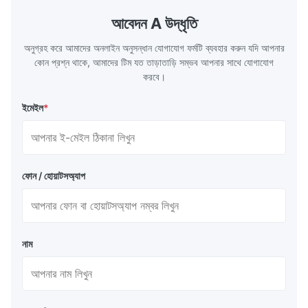
surface of all kinds of modern boilers and
energy savi
the basic component of boiler water
at the same
আবেদন A উদ্ধৃতি
circulation loop.Because of both cooling
protection 
অনুগ্রহ করে আমাদের অনলাইন অনুসন্ধান যোগাযোগ ফর্মটি ব্যবহার করুন যদি আপনার
কোন প্রশ্ন থাকে, আমাদের টিম যত তাড়াতাড়ি সম্ভব আপনার সাথে যোগাযোগ
করবে।
ইমেইল
*
ফোন / হোয়াটসঅ্যাপ
নাম