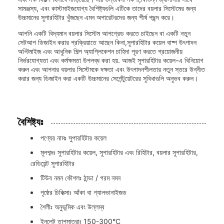
সামঞ্জস্য, এবং কাস্টমাইজযোগ্য বৈশিষ্ট্যগুলি এটিকে তাদের বয়লার সিস্টেমের জন্য
উচ্চমানের সুপারহিটার খুঁজছেন এমন অপারেটরদের জন্য শীর্ষ পছন্দ করে।
আপনি একটি বিদ্যমান বয়লার সিস্টেম আপগ্রেড করতে চাইছেন বা একটি নতুন
সেটআপ ডিজাইন করার প্রক্রিয়াতে আছেন কিনা,সুপারহিটার কয়েল বাষ্প উৎপাদন
অপ্টিমাইজ এবং আধুনিক শিল্প অ্যাপ্লিকেশন চাহিদা পূরণ করতে প্রয়োজনীয়
নির্ভরযোগ্যতা এবং কর্মক্ষমতা উপলব্ধ করা হয়. আজই সুপারহিটার কয়েল-এ বিনিয়োগ
করুন এবং আপনার বয়লার সিস্টেমকে দক্ষতা এবং উৎপাদনশীলতার নতুন স্তরে উন্নীত
করার জন্য ডিজাইন করা একটি উচ্চমানের সের্পেন্টুয়েটরের সুবিধাগুলি অনুভব করুন।
বৈশিষ্ট্যঃ
পণ্যের নামঃ সুপারহিটার কয়েল
মূলশব্দঃ সুপারহিটার কয়েল, সুপারহিটার এবং রিহিটার, বয়লার সুপারহিটার,
রেডিয়েন্ট সুপারহিটার
টিউব নমন কৌশলঃ ঠান্ডা / গরম নমন
পৃষ্ঠের চিকিত্সাঃ আঁকা বা গ্যালভানাইজড
শৈলীঃ অনুভূমিক এবং উল্লম্ব
ইনলেট তাপমাত্রাঃ 150-300°C