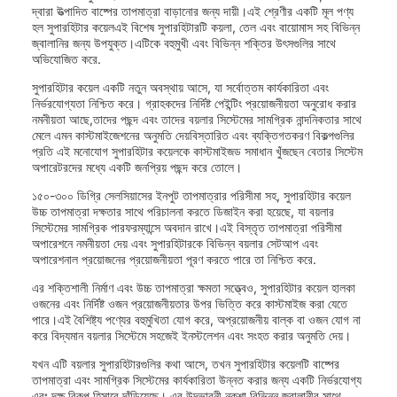
দ্বারা উত্পাদিত বাষ্পের তাপমাত্রা বাড়ানোর জন্য দায়ী।এই শ্রেণীর একটি মূল পণ্য
হল সুপারহিটার কয়েলএই বিশেষ সুপারহিটারটি কয়লা, তেল এবং বায়োমাস সহ বিভিন্ন
জ্বালানির জন্য উপযুক্ত।এটিকে বহুমুখী এবং বিভিন্ন শক্তির উৎসগুলির সাথে
অভিযোজিত করে.
সুপারহিটার কয়েল একটি নতুন অবস্থায় আসে, যা সর্বোত্তম কার্যকারিতা এবং
নির্ভরযোগ্যতা নিশ্চিত করে। গ্রাহকদের নির্দিষ্ট পেইন্টিং প্রয়োজনীয়তা অনুরোধ করার
নমনীয়তা আছে,তাদের পছন্দ এবং তাদের বয়লার সিস্টেমের সামগ্রিক নান্দনিকতার সাথে
মেলে এমন কাস্টমাইজেশনের অনুমতি দেয়বিস্তারিত এবং ব্যক্তিগতকরণ বিকল্পগুলির
প্রতি এই মনোযোগ সুপারহিটার কয়েলকে কাস্টমাইজড সমাধান খুঁজছেন বেতার সিস্টেম
অপারেটরদের মধ্যে একটি জনপ্রিয় পছন্দ করে তোলে।
১৫০-৩০০ ডিগ্রি সেলসিয়াসের ইনপুট তাপমাত্রার পরিসীমা সহ, সুপারহিটার কয়েল
উচ্চ তাপমাত্রা দক্ষতার সাথে পরিচালনা করতে ডিজাইন করা হয়েছে, যা বয়লার
সিস্টেমের সামগ্রিক পারফরম্যান্সে অবদান রাখে।এই বিস্তৃত তাপমাত্রা পরিসীমা
অপারেশনে নমনীয়তা দেয় এবং সুপারহিটারকে বিভিন্ন বয়লার সেটআপ এবং
অপারেশনাল প্রয়োজনের প্রয়োজনীয়তা পূরণ করতে পারে তা নিশ্চিত করে.
এর শক্তিশালী নির্মাণ এবং উচ্চ তাপমাত্রা ক্ষমতা সত্ত্বেও, সুপারহিটার কয়েল হালকা
ওজনের এবং নির্দিষ্ট ওজন প্রয়োজনীয়তার উপর ভিত্তি করে কাস্টমাইজ করা যেতে
পারে।এই বৈশিষ্ট্য পণ্যের বহুমুখিতা যোগ করে, অপ্রয়োজনীয় বাল্ক বা ওজন যোগ না
করে বিদ্যমান বয়লার সিস্টেমে সহজেই ইনস্টলেশন এবং সংহত করার অনুমতি দেয়।
যখন এটি বয়লার সুপারহিটারগুলির কথা আসে, তখন সুপারহিটার কয়েলটি বাষ্পের
তাপমাত্রা এবং সামগ্রিক সিস্টেমের কার্যকারিতা উন্নত করার জন্য একটি নির্ভরযোগ্য
এবং দক্ষ বিকল্প হিসাবে দাঁড়িয়েছে। এর উদ্ভাবনী নকশা,বিভিন্ন জ্বালানীর সাথে