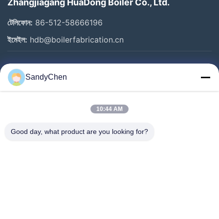
Zhangjiagang HuaDong Boiler Co., Ltd.
টেলিফোন:
86-512-58666196
ইমেইল:
hdb@boilerfabrication.cn
গুরুত্বপূর্ণ সংযোগ
SandyChen
বাড়ি
পণ্য
10:44 AM
ভিডিও
Good day, what product are you looking for?
আমাদের সম্পর্কে
কারখানা ভ্রমণ
মান নিয়ন্ত্রণ
উদ্ধৃতির জন্য আবেদন