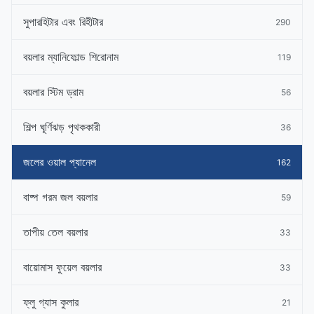
সুপারহিটার এবং রিহীটার
290
বয়লার ম্যানিফোল্ড শিরোনাম
119
বয়লার স্টিম ড্রাম
56
শিল্প ঘূর্ণিঝড় পৃথককারী
36
জলের ওয়াল প্যানেল
162
বাষ্প গরম জল বয়লার
59
তাপীয় তেল বয়লার
33
বায়োমাস ফুয়েল বয়লার
33
ফ্লু গ্যাস কুলার
21