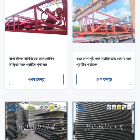
শিল্পকৌশল বাণিজ্যিক আলংকারিক
বহন তাপ পৃষ্ঠ সঙ্গে ম্যানিফোল্ড হেডার জল
চিত্রিত জল প্রাচীর প্যানেল
প্রাচীর প্যানেল
এখন তদন্ত
এখন তদন্ত