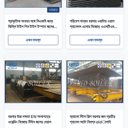
VIDEO
প্রাকৃতিক সংবহন সঙ্গে সিএফবি জন্য
পরিবেশ বান্ধব বয়লার ওয়াটার ওয়াল
ঝিল্লি টাইপ পিন টাইপ ইস্পাত জলের
প্যানেলস এলোয় বিজোড় এএসটিএম
ওয়াল প্যানেল
শংসাপত্র
এখন তদন্ত
এখন তদন্ত
বয়লার উচ্চ দক্ষতা EN শংসাপত্রে
অ্যালো স্টিল শিল্প বয়লার জল প্রাচীর
ওয়েল্ডিং বিজোড় টিউব জলের দেয়াল
প্যানেল অটো নিমগ্ন eldালাই