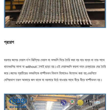
প্রয়োগ
বয়লার জলের দেয়াল হ'ল ঝিল্লির দেয়াল যা নলগুলি দিয়ে তৈরি করা হয় যার মধ্যে বা তার সাথে
ধাতবগুলির ফালা বা withoutালাই ছাড়া হয়।এই দেয়ালগুলি কয়লা দহন চেম্বারের ঘের তৈরি
করে।জলের প্রাচীরের নলগুলিকে বাষ্পীভবন বিভাগ হিসাবেও উল্লেখ করা হয়;এগুলিতে
বেশিরভাগ তরল আকারে জল থাকে যা বয়লারে উঠে যাওয়ার সাথে ধীরে ধীরে বাষ্পীভবন হয়।