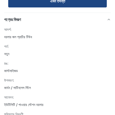
এখন তদন্ত
পণ্যের বিবরণ
আদর্শ:
বয়লার জল প্রাচীর টিউব
শর্ত:
নতুন
রঙ:
কাস্টমাইজড
উপকরণ:
কার্বন / সাটিনলেস স্টিল
আবেদন:
ইউটিলিটি / পাওয়ার স্টেশন বয়লার
সবিস্তার বিবরণী: