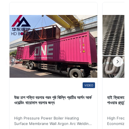
টিউব স্ক্রিন।ঝিল্লি জলের প্রাচীর চুল্লি ভাল জোর নিশ্চিত করতে পারে, উল্ল...
VIDEO
উচ্চ চাপ শক্তি বয়লার গরম পৃষ্ঠ ঝিল্লি প্রাচীর আর্গন আর্ক
হাই ফ্রিকোয়েন
ওয়েল্ডিং বায়োমাস বয়লার জন্য
পাওয়ার প্ল্যান
High Pressure Power Boiler Heating
High Freque
Surface Membrane Wall Argon Arc Welding
Economizer 
For Biomass Boiler Product Introduction
Product Des