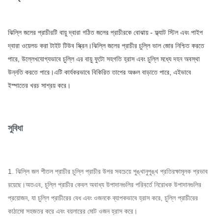
ঝিল্লি জলের প্রাচীরটি বায়ু দ্বারা গঠিত জলের প্রাচীরকে বোঝায় - ফ্ল্যাট স্টিল এবং পাইপ
দ্বারা ওয়েলড করা টাইট টিউব স্ক্রিন।
ঝিল্লি জলের প্রাচীর চুল্লি ভাল জোর নিশ্চিত করতে
পারে, উল্লেখযোগ্যভাবে চুল্লি এর বায়ু ফুটো সহগতি হ্রাস এবং চুল্লি মধ্যে দহন অবস্থা
উন্নতি করতে পারে।
এটি কার্যকরভাবে বিকিরিত তাপের অঞ্চল বাড়াতে পারে, এইভাবে
ইস্পাতের খরচ সাশ্রয় করে।
সুবিধা
1. ঝিল্লি জল শীতল প্রাচীর চুল্লি প্রাচীর উপর সবচেয়ে পুঙ্খানুপুঙ্খ প্রতিরক্ষামূলক প্রভাব
রয়েছে।অতএব, চুল্লি প্রাচীর কেবল অবাধ্য উপাদানগুলির পরিবর্তে নিরোধক উপাদানগুলির
প্রয়োজন, যা চুল্লি প্রাচীরের বেধ এবং ওজনকে ব্যাপকভাবে হ্রাস করে, চুল্লি প্রাচীরের
কাঠামো সহজতর করে এবং বয়লারের মোট ওজন হ্রাস করে।