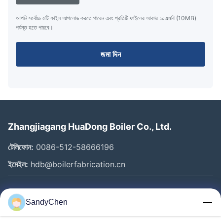
আপনি সর্বোচ্চ ৫টি ফাইল আপলোড করতে পারেন এবং প্রতিটি ফাইলের আকার ১০এমবি (10MB)
পর্যন্ত হতে পারবে।
জমা দিন
Zhangjiagang HuaDong Boiler Co., Ltd.
টেলিফোন:
0086-512-58666196
ইমেইল:
hdb@boilerfabrication.cn
গুরুত্বপূর্ণ সংযোগ
SandyChen
বাড়ি