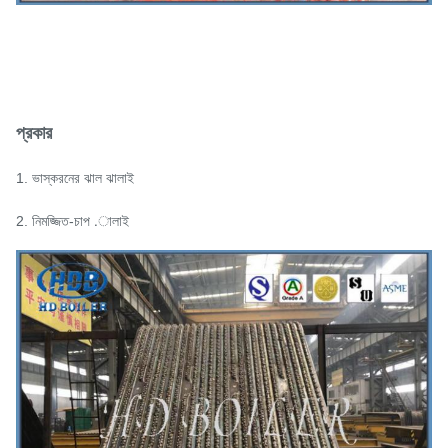
প্রকার
1. ভাস্করনের ঝাল ঝালাই
2. নিমজ্জিত-চাপ .ালাই