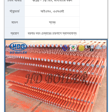
টিউব আকার
Φ38 - 76 মিমি, কাস্টমাইজ করুন
স্ট্যান্ডার্ড
আইএসও, এএসএমই
মডেল
স্তব্ধ
প্রয়োগ
বয়লার দহন চেম্বারের চারপাশে স্থাপনযোগ্য