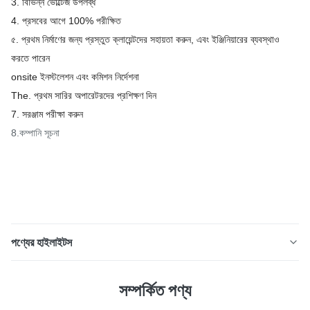
3. বিভিন্ন ভোল্টেজ উপলব্ধ
4. প্রসবের আগে 100% পরীক্ষিত
৫. প্রথম নির্মাণের জন্য প্রস্তুত ক্লায়েন্টদের সহায়তা করুন, এবং ইঞ্জিনিয়ারের ব্যবস্থাও
করতে পারেন
onsite ইনস্টলেশন এবং কমিশন নির্দেশনা
The. প্রথম সারির অপারেটরদের প্রশিক্ষণ দিন
7. সরঞ্জাম পরীক্ষা করুন
8.কম্পানি সূচনা
পণ্যের হাইলাইটস
ইউটিলিটি / পাওয়ার স্টেশন বয়লার, আইএসও / এএসএমই / এসজিএস স্ট্যান্ডার্ডের
সম্পর্কিত পণ্য
জন্য ঝিল্লি ওয়াটার ওয়াল টিউব পণ্যের বর্ণনা ঝিল্লি জলের প্রাচীরটি বায়ু দ্বারা
গঠিত জলের প্রাচীরকে বোঝায় - ফ্ল্যাট স্টিল এবং পাইপ দ্বারা ওয়েলড করা টাইট