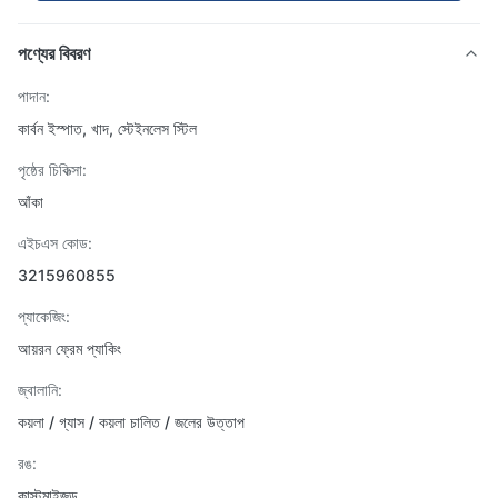
পণ্যের বিবরণ
পাদান:
কার্বন ইস্পাত, খাদ, স্টেইনলেস স্টিল
পৃষ্ঠের চিকিত্সা:
আঁকা
এইচএস কোড:
3215960855
প্যাকেজিং:
আয়রন ফ্রেম প্যাকিং
জ্বালানি:
কয়লা / গ্যাস / কয়লা চালিত / জলের উত্তাপ
রঙ:
কাস্টমাইজড