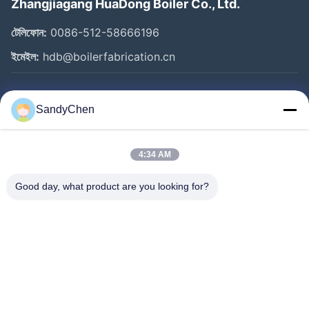
Zhangjiagang HuaDong Boiler Co., Ltd.
টেলিফোন:
0086-512-58666196
ইমেইল:
hdb@boilerfabrication.cn
গুরুত্বপূর্ণ সংযোগ
SandyChen
বাড়ি
পণ্য
4:34 AM
ভিডিও
Good day, what product are you looking for?
আমাদের সম্পর্কে
কারখানা ভ্রমণ
মান নিয়ন্ত্রণ
উদ্ধৃতির জন্য আবেদন