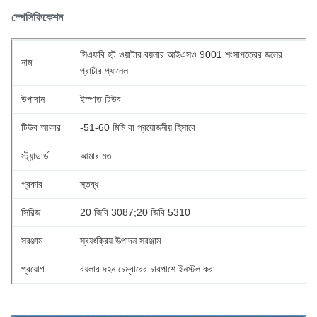
স্পেসিফিকেশন
সিএফবি হট ওয়াটার বয়লার আইএসও 9001 শংসাপত্রের জলের
নাম
প্রাচীর প্যানেল
উপাদান
ইস্পাত টিউব
টিউব আকার
-51-60 মিমি বা প্রয়োজনীয় হিসাবে
স্ট্যান্ডার্ড
আমার মত
প্রকার
স্তব্ধ
সিরিজ
20 জিবি 3087;20 জিবি 5310
সরঞ্জাম
স্বয়ংক্রিয় উত্পাদন সরঞ্জাম
প্রয়োগ
বয়লার দহন চেম্বারের চারপাশে ইনস্টল করা