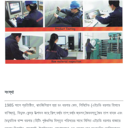
সংস্থা
1985 সালে প্রতিষ্ঠিত, ঝাংজিগিয়াগ হুয়া ডং বয়লার কোং, লিমিটেড (এইচডি বয়লার হিসাবে
বাণিজ্য), বিদ্যুৎ কেন্দ্র উত্পাদন করে;শিল্প;বর্জ্য তাপ;বর্জ্য জ্বলন;জৈববস্তু;জৈব তাপ বাহক এবং
বৈদ্যুতিক বাষ্প বয়লার।হিটিং পৃষ্ঠগুলির বিস্তৃত পরিসরের সাথে মিলিত এইচডি বয়লার বাজারে