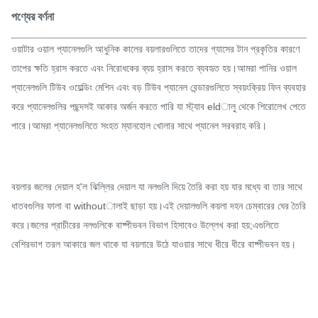
পণ্যের বর্ণনা
ওয়াটার ওয়াল প্যানেলগুলি আধুনিক কালের বয়লারগুলিতে তাদের গ্যাসের টান প্রকৃতির কারণে
তাপের ক্ষতি হ্রাস করতে এবং নিরোধকের ব্যয় হ্রাস করতে ব্যবহৃত হয়।আমরা পানির ওয়াল
প্যানেলগুলি টিউব ওয়েল্ডিং মেশিন এবং বড় টিউব প্যানেল বেন্ডারগুলিতে স্বয়ংক্রিয় ফিন ব্যবহার
করে প্যানেলগুলির পছন্দসই আকার অর্জন করতে পারি যা স্ট্যাব eldালু থেকে শিরোলেখ পেতে
পারে।আমরা প্যানেলগুলিতে সংহত ম্যানহোল খোলার সাথে প্যানেল সরবরাহ করি।
বয়লার জলের দেয়াল হ'ল ঝিল্লির দেয়াল যা নলগুলি দিয়ে তৈরি করা হয় যার মধ্যে বা তার সাথে
ধাতবগুলির ফালা বা withoutালাই ছাড়া হয়।এই দেয়ালগুলি কয়লা দহন চেম্বারের ঘের তৈরি
করে।জলের প্রাচীরের নলগুলিকে বাষ্পীভবন বিভাগ হিসাবেও উল্লেখ করা হয়;এগুলিতে
বেশিরভাগ তরল আকারে জল থাকে যা বয়লারে উঠে যাওয়ার সাথে ধীরে ধীরে বাষ্পীভবন হয়।