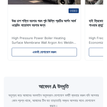
VIDEO
উচ্চ চাপ শক্তি বয়লার গরম পৃষ্ঠ ঝিল্লি প্রাচীর আর্গন আর্ক
হাই ফ্রিকোয়েন
ওয়েল্ডিং বায়োমাস বয়লার জন্য
পাওয়ার প্ল্যান
High Pressure Power Boiler Heating
High Freque
Surface Membrane Wall Argon Arc Welding
Economizer 
For Biomass Boiler Product Introduction
Product Des
Water wall panels with pins usually laid
is a device 
এখনই যোগাযোগ করুন
vertically on the inner wall of the furnace
industrial bo
wall, it is mainly used to absorb the radiant
of the flue 
heat emitted by the flame and high-
the feed wa
temperature flue gas in the furnace.It is
fuel consum
the main type of evaporating heating
the flue gas
surface of all kinds of modern boilers and
energy savi
the basic component of boiler water
at the same
আবেদন A উদ্ধৃতি
circulation loop.Because of both cooling
protection 
অনুগ্রহ করে আমাদের অনলাইন অনুসন্ধান যোগাযোগ ফর্মটি ব্যবহার করুন যদি আপনার
কোন প্রশ্ন থাকে, আমাদের টিম যত তাড়াতাড়ি সম্ভব আপনার সাথে যোগাযোগ
করবে।