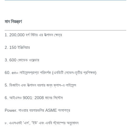
মান নিয়ন্ত্রণ
1. 200,000 বর্গ মিটার এর উত্পাদন ক্ষেত্র
2. 150 ইঞ্জিনিয়ার
3. 600 কোডেড ওয়েল্ডার
60. en০ লাইসেন্সপ্রাপ্ত পরিদর্শক (এনডিটি লেভেল-তৃতীয় প্রশিক্ষক)
5. ডিজাইন এবং উত্পাদন বয়লার জন্য ক্লাস-এ লাইসেন্স
6. আইএসও 9001: 2008 মানের সিস্টেম
Power. পাওয়ার বয়লারগুলির ASME শংসাপত্র
৮. এএসএমই 'এস', 'ইউ' এবং এনবি স্ট্যাম্পের অনুমোদন