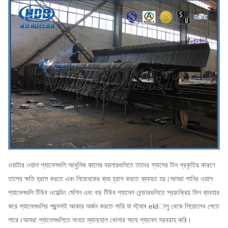
ওয়াটার ওয়াল প্যানেলগুলি আধুনিক কালের বয়লারগুলিতে তাদের গ্যাসের টান প্রকৃতির কারণে
তাপের ক্ষতি হ্রাস করতে এবং নিরোধকের ব্যয় হ্রাস করতে ব্যবহৃত হয়।আমরা পানির ওয়াল
প্যানেলগুলি টিউব ওয়েল্ডিং মেশিন এবং বড় টিউব প্যানেল বেন্ডারগুলিতে স্বয়ংক্রিয় ফিন ব্যবহার
করে প্যানেলগুলির পছন্দসই আকার অর্জন করতে পারি যা স্ট্যাব eldালু থেকে শিরোলেখ পেতে
পারে।আমরা প্যানেলগুলিতে সংহত ম্যানহোল খোলার সাথে প্যানেল সরবরাহ করি।