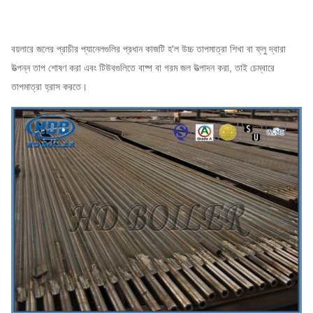
বয়লারে জলের প্রাচীর প্যানেলগুলির প্রধান কাজটি হ'ল উচ্চ তাপমাত্রা শিখা বা ফ্লু দ্বারা
উত্পন্ন তাপ শোষণ করা এবং টিউবগুলিতে বাষ্প বা গরম জল উত্পাদন করা, তাই চেম্বারে
তাপমাত্রা হ্রাস করতে।