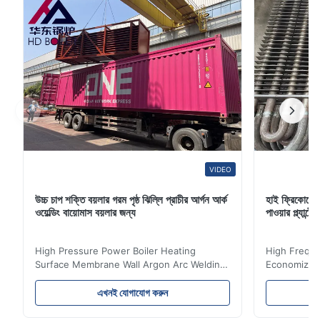
VIDEO
উচ্চ চাপ শক্তি বয়লার গরম পৃষ্ঠ ঝিল্লি প্রাচীর আর্গন আর্ক
হাই ফ্রিকোয়েন
ওয়েল্ডিং বায়োমাস বয়লার জন্য
পাওয়ার প্ল্যান
High Pressure Power Boiler Heating
High Freque
Surface Membrane Wall Argon Arc Welding
Economizer 
For Biomass Boiler Product Introduction
Product Des
Water wall panels with pins usually laid
is a device 
এখনই যোগাযোগ করুন
vertically on the inner wall of the furnace
industrial bo
wall, it is mainly used to absorb the radiant
of the flue 