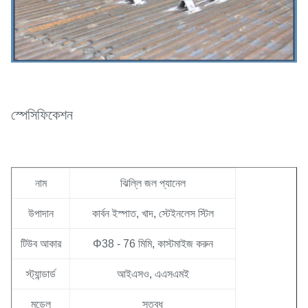
স্পেসিফিকেশন
নাম
ঝিল্লি জল প্যানেল
উপাদান
কার্বন ইস্পাত, খাদ, স্টেইনলেস স্টিল
টিউব আকার
Φ38 - 76 মিমি, কাস্টমাইজ করুন
স্ট্যান্ডার্ড
আইএসও, এএসএমই
মডেল
স্তব্ধ