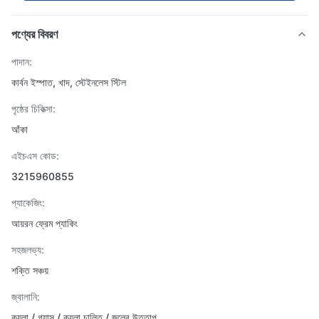
পণ্যের বিবরণ
পাদান:
কার্বন ইস্পাত, খাদ, স্টেইনলেস স্টিল
পৃষ্ঠের চিকিত্সা:
আঁকা
এইচএস কোড:
3215960855
প্যাকেজিং:
আয়রন ফ্রেম প্যাকিং
সহজলভ্য:
শক্তি সঞ্চয়
জ্বালানি:
কয়লা / গ্যাস / কয়লা চালিত / জলের উত্তাপ