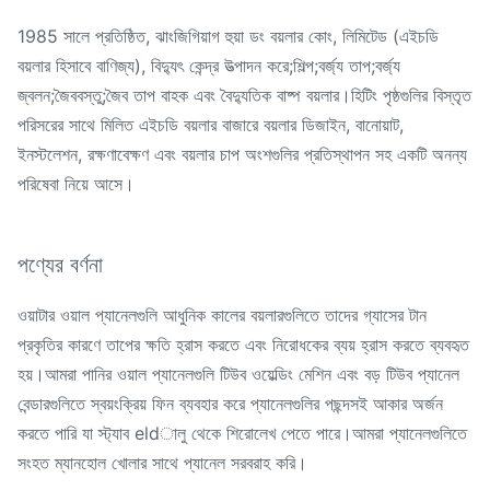
1985 সালে প্রতিষ্ঠিত, ঝাংজিগিয়াগ হুয়া ডং বয়লার কোং, লিমিটেড (এইচডি
বয়লার হিসাবে বাণিজ্য), বিদ্যুৎ কেন্দ্র উত্পাদন করে;শিল্প;বর্জ্য তাপ;বর্জ্য
জ্বলন;জৈববস্তু;জৈব তাপ বাহক এবং বৈদ্যুতিক বাষ্প বয়লার।হিটিং পৃষ্ঠগুলির বিস্তৃত
পরিসরের সাথে মিলিত এইচডি বয়লার বাজারে বয়লার ডিজাইন, বানোয়াট,
ইনস্টলেশন, রক্ষণাবেক্ষণ এবং বয়লার চাপ অংশগুলির প্রতিস্থাপন সহ একটি অনন্য
পরিষেবা নিয়ে আসে।
পণ্যের বর্ণনা
ওয়াটার ওয়াল প্যানেলগুলি আধুনিক কালের বয়লারগুলিতে তাদের গ্যাসের টান
প্রকৃতির কারণে তাপের ক্ষতি হ্রাস করতে এবং নিরোধকের ব্যয় হ্রাস করতে ব্যবহৃত
হয়।আমরা পানির ওয়াল প্যানেলগুলি টিউব ওয়েল্ডিং মেশিন এবং বড় টিউব প্যানেল
বেন্ডারগুলিতে স্বয়ংক্রিয় ফিন ব্যবহার করে প্যানেলগুলির পছন্দসই আকার অর্জন
করতে পারি যা স্ট্যাব eldালু থেকে শিরোলেখ পেতে পারে।আমরা প্যানেলগুলিতে
সংহত ম্যানহোল খোলার সাথে প্যানেল সরবরাহ করি।