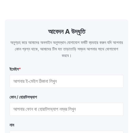
heat emitted by the flame and high-
the feed wa
temperature flue gas in the furnace.It is
fuel consum
the main type of evaporating heating
the flue gas
surface of all kinds of modern boilers and
energy savi
the basic component of boiler water
at the same
আবেদন A উদ্ধৃতি
circulation loop.Because of both cooling
protection 
অনুগ্রহ করে আমাদের অনলাইন অনুসন্ধান যোগাযোগ ফর্মটি ব্যবহার করুন যদি আপনার
কোন প্রশ্ন থাকে, আমাদের টিম যত তাড়াতাড়ি সম্ভব আপনার সাথে যোগাযোগ
করবে।
ইমেইল
*
ফোন / হোয়াটসঅ্যাপ
নাম