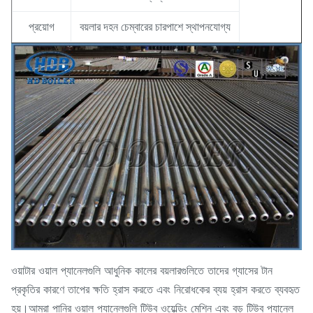
প্রয়োগ
বয়লার দহন চেম্বারের চারপাশে স্থাপনযোগ্য
ওয়াটার ওয়াল প্যানেলগুলি আধুনিক কালের বয়লারগুলিতে তাদের গ্যাসের টান
প্রকৃতির কারণে তাপের ক্ষতি হ্রাস করতে এবং নিরোধকের ব্যয় হ্রাস করতে ব্যবহৃত
হয়।আমরা পানির ওয়াল প্যানেলগুলি টিউব ওয়েল্ডিং মেশিন এবং বড় টিউব প্যানেল