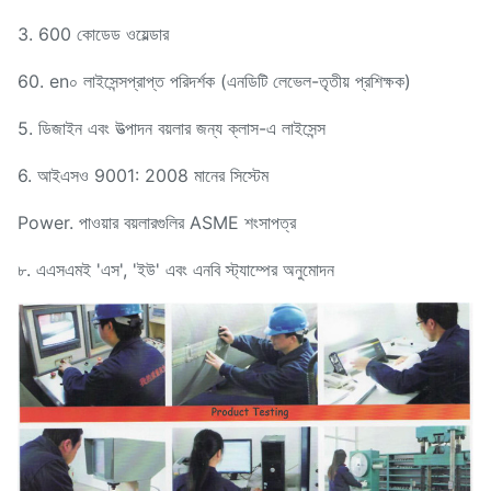
3. 600 কোডেড ওয়েল্ডার
60. en০ লাইসেন্সপ্রাপ্ত পরিদর্শক (এনডিটি লেভেল-তৃতীয় প্রশিক্ষক)
5. ডিজাইন এবং উত্পাদন বয়লার জন্য ক্লাস-এ লাইসেন্স
6. আইএসও 9001: 2008 মানের সিস্টেম
Power. পাওয়ার বয়লারগুলির ASME শংসাপত্র
৮. এএসএমই 'এস', 'ইউ' এবং এনবি স্ট্যাম্পের অনুমোদন