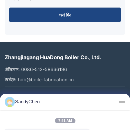
জমা দিন
Zhangjiagang HuaDong Boiler Co., Ltd.
টেলিফোন:
0086-512-58666196
ইমেইল:
hdb@boilerfabrication.cn
গুরুত্বপূর্ণ সংযোগ
SandyChen
বাড়ি
পণ্য
7:51 AM