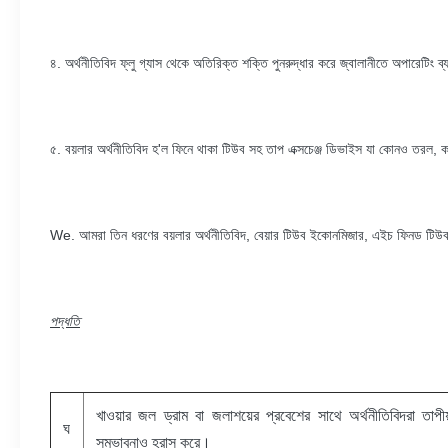
৪. অর্থনীতিবিদ ফ্লু গ্যাস থেকে অতিরিক্ত শক্তি পুনরুদ্ধার করে জ্বালানীতে অপারেটিং ব্য
৫. বয়লার অর্থনীতিবিদ হ'ল ফিনে থাকা টিউব সহ তাপ এক্সচেঞ্জ ডিভাইস যা কোনও তরল
We. আমরা তিন ধরণের বয়লার অর্থনীতিবিদ, বেয়ার টিউব ইকোনমিজার, এইচ ফিনড টিউ
পদ্ধতি
খাওয়ার জল ড্রাম বা জলাশয়ের প্রবেশের সাথে অর্থনীতিবিদরা তা
ঘ
সম্ভাবনাও হ্রাস করে।