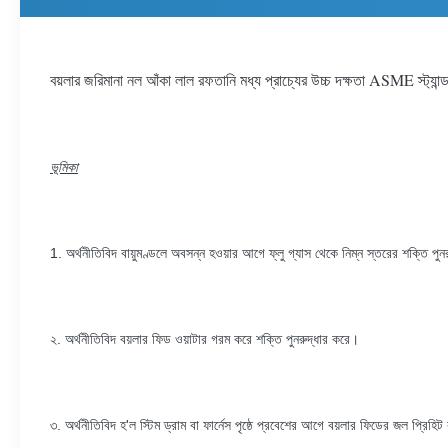
বয়লার জরিমানা নল আঁকা লাল রফতানি মধ্য প্রাচ্যের উচ্চ দক্ষতা ASME স্ট্যান্ডার্
ভূমিকা
1. অর্থনীতিবিদ বায়ুমণ্ডলে অবসন্ন হওয়ার আগে ফ্লু গ্যাস থেকে নিম্ন স্তরের শক্তি পুন
২. অর্থনীতিবিদ বয়লার ফিড ওয়াটার গরম করে শক্তি পুনরুদ্ধার করে।
৩. অর্থনীতিবিদ হ'ল স্টিম ড্রাম বা ফার্নেস পৃষ্ঠে প্রবেশের আগে বয়লার ফিডের জল প্রিহিট