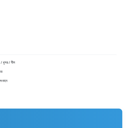
 / ধূসর / নীল
জড
 সংবহন