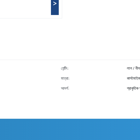
>
পেন্টিং:
লাল / নীল
মাত্রা:
কাস্টমাই
আদর্শ:
প্রাকৃতিক