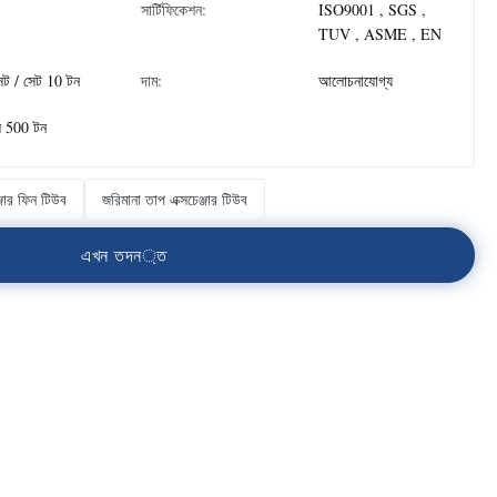
সার্টিফিকেশন:
ISO9001 , SGS ,
TUV , ASME , EN
েট / সেট 10 টন
দাম:
আলোচনাযোগ্য
ে 500 টন
ঞ্জার ফিন টিউব
জরিমানা তাপ এক্সচেঞ্জার টিউব
এ
খ
ন
ত
দ
ন
্
ত