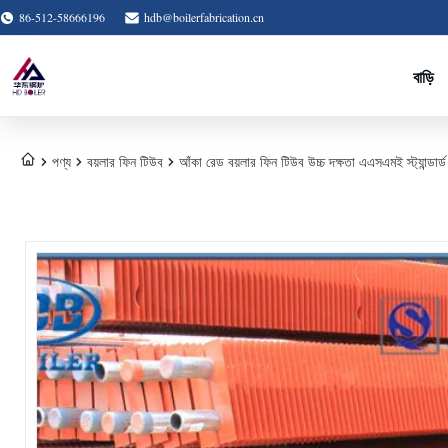
86-512-58666196
hdb@boilerfabrication.cn
বাড়ি
পণ্য
বয়লার ফিন টিউব
আঁকা রেড বয়লার ফিন টিউব উচ্চ দক্ষতা এএসএমই স্ট্যান্ডার্ড থা