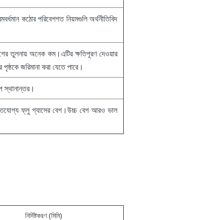
মবর্ধমান কঠোর পরিবেশগত নিয়মগুলি অর্থনীতিবিদ
হগের তুলনায় অনেক কম।এটির ক্ষতিপূরণ দেওয়ার
ের পৃষ্ঠকে জরিমানা করা যেতে পারে।
াপ স্থানান্তর।
দিতযোগ্য ফ্লু গ্যাসের বেগ।উচ্চ বেগ আরও ভাল
নির্দিষ্টকরণ (মিমি)