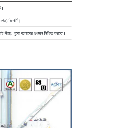
্ট।
র্শন) রিপোর্ট।
াই সীম): পুরো বয়লারের গুণমান নিশ্চিত করতে।