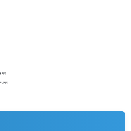
রম জল
 সংবহন