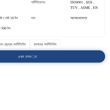
সার্টিফিকেশন:
ISO9001 , SGS ,
TUV , ASME , EN
েট / সেট 10 টন
দাম:
আলোচনাযোগ্য
ে 500 টন
্যুৎ কেন্দ্রের অর্থনীতিবিদ
বয়লারের অর্থনীতিবিদ
এ
খ
ন
ত
দ
ন
্
ত