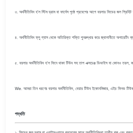
৩. অর্থনীতিবিদ হ'ল স্টিম ড্রাম বা ফার্নেস পৃষ্ঠে প্রবেশের আগে বয়লার ফিডের জল প্রিহিট
৪. অর্থনীতিবিদ ফ্লু গ্যাস থেকে অতিরিক্ত শক্তি পুনরুদ্ধার করে জ্বালানীতে অপারেটিং ব্য
৫. বয়লার অর্থনীতিবিদ হ'ল ফিনে থাকা টিউব সহ তাপ এক্সচেঞ্জ ডিভাইস যা কোনও তরল
We. আমরা তিন ধরণের বয়লার অর্থনীতিবিদ, বেয়ার টিউব ইকোনমিজার, এইচ ফিনড টিউ
পদ্ধতি
১. ফিডের জল ড্রাম বা ওয়াটারওয়ালে প্রবেশের সাথে অর্থনীতিবিদরা তাপীয় শক এবং শক