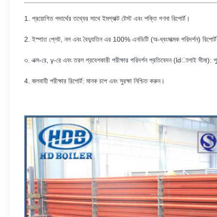
1. প্রয়োগিত পদার্থের তথ্যের সাথে ইমপ্যাক্ট টেস্ট এবং শক্তি গণনা রিপোর্ট।
2. ইস্পাত প্লেট, নল এবং বৈদ্যুতিন এর 100% এনডিটি (অ-ধ্বংসাত্মক পরিদর্শন) রিপোর্
৩. এক্স-রে, γ-রে এবং তরল প্রবেশকারী পরীক্ষার পরিদর্শন প্রতিবেদন (ldালাই সীমা): প
4. জলবাহী পরীক্ষার রিপোর্ট: মানক চাপ এবং সুরক্ষা নিশ্চিত করুন।