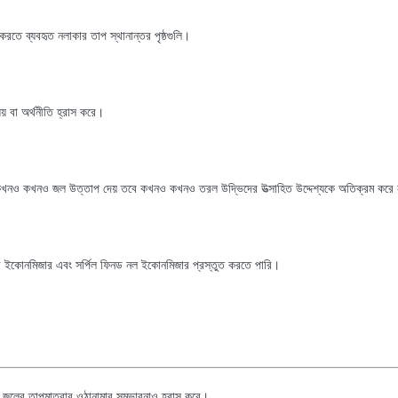
 করতে ব্যবহৃত নলাকার তাপ স্থানান্তর পৃষ্ঠগুলি।
য় বা অর্থনীতি হ্রাস করে।
, কখনও কখনও জল উত্তাপ দেয় তবে কখনও কখনও তরল উদ্ভিদের উত্সাহিত উদ্দেশ্যকে অতিক্রম করে
ব ইকোনমিজার এবং সর্পিল ফিনড নল ইকোনমিজার প্রস্তুত করতে পারি।
্ত জলের তাপমাত্রার ওঠানামার সম্ভাবনাও হ্রাস করে।