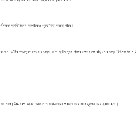
ির্গমনকে অর্থনীতিবিদ নকশাকেও প্রভাবিত করতে পারে।
 কম।এটির ক্ষতিপূরণ দেওয়ার জন্য, তাপ স্থানান্তর পৃষ্ঠের ক্ষেত্রফল বাড়ানোর জন্য টিউবগুলির বা
যাসের বেগ।উচ্চ বেগ আরও ভাল তাপ স্থানান্তর প্রদান করে এবং মূলধন ব্যয় হ্রাস করে।