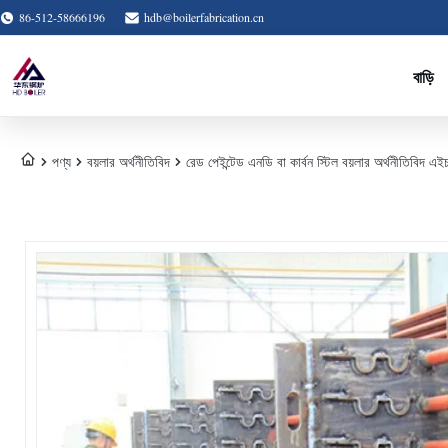
86-512-58666196
hdb@boilerfabrication.cn
বাড়ি
পণ্য
বয়লার অর্থনীতিবিদ
রেড পেইন্টেড এনডি বা কার্বন স্টিল বয়লার অর্থনীতিবিদ এ