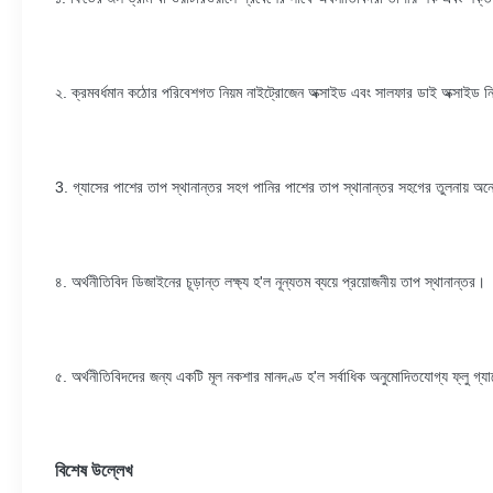
২. ক্রমবর্ধমান কঠোর পরিবেশগত নিয়ম নাইট্রোজেন অক্সাইড এবং সালফার ডাই অক্সাইড ন
3. গ্যাসের পাশের তাপ স্থানান্তর সহগ পানির পাশের তাপ স্থানান্তর সহগের তুলনায় অনেক
৪. অর্থনীতিবিদ ডিজাইনের চূড়ান্ত লক্ষ্য হ'ল নূন্যতম ব্যয়ে প্রয়োজনীয় তাপ স্থানান্তর।
৫. অর্থনীতিবিদদের জন্য একটি মূল নকশার মানদণ্ড হ'ল সর্বাধিক অনুমোদিতযোগ্য ফ্লু গ্
বিশেষ উল্লেখ