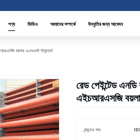
পণ্য
ভিডিও
আমাদের সম্পর্কে
উদ্ধৃতির জন্য আবেদন
ইচআরএসজি বয়লার এএসএমই স্ট্যান্ডার্ড
রেড পেইন্টেড এনডি বা
এইচআরএসজি বয়লার 
ব্র্যান্ডের নাম:
HD