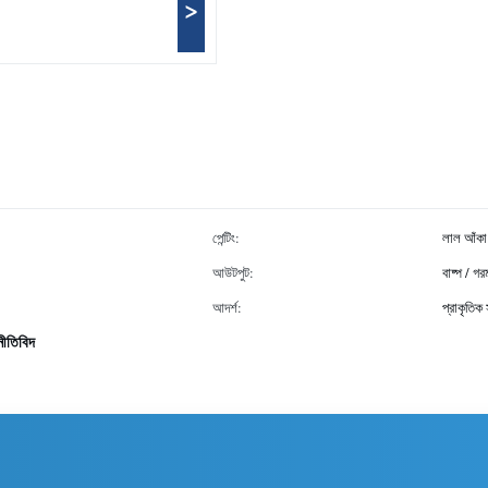
>
পেন্টিং:
লাল আঁকা
আউটপুট:
বাষ্প / গ
আদর্শ:
প্রাকৃতিক
নীতিবিদ