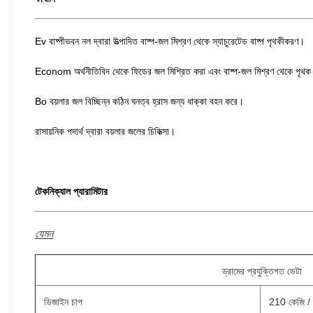
Ev বাষ্পীভবন নল দ্বারা উত্পাদিত বাষ্প-জল মিশ্রণ থেকে স্যাচুরেটেড বাষ্প পৃথকীকরণ।
Econom অর্থনীতিবিদ থেকে ফিডের জল মিশ্রিত করা এবং বাষ্প-জল মিশ্রণ থেকে পৃথক কর
Bo বয়লার জল বিচ্ছিন্ন কঠিন ঘনত্ব হ্রাস জন্য ধাক্কা বহন করে।
রাসায়নিক পদার্থ দ্বারা বয়লার জলের চিকিত্সা।
টেকনিক্যাল প্যারামিটার
যেমন
ড্রামের প্রযুক্তিগত ডেটা
ডিজাইন চাপ
210 কেজি / 