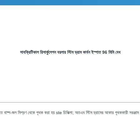
সাবক্রিটিকাল রিসার্কুলেশন বয়লার স্টিম ড্রাম কার্বন ইস্পাত 96 মিমি বেধ
লিতে বাষ্প-জল মিশ্রণ থেকে পৃথক করা হয় ste চিকিত্সা; অতএব স্টিম ড্রামের আকার পৃথককারী সরঞ্জা