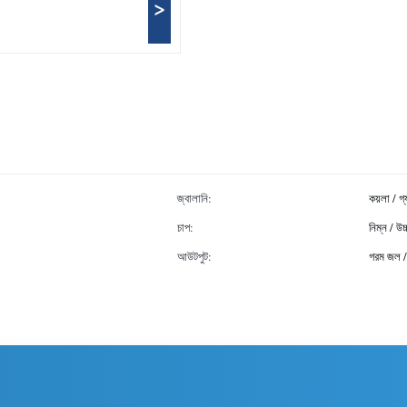
>
জ্বালানি:
কয়লা / গ
চাপ:
নিম্ন / উচ
আউটপুট:
গরম জল / 