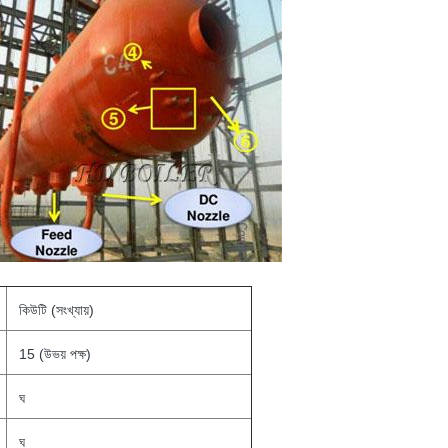
কিউটি (সংখ্যায়)
15 (উভয় পক্ষ)
ঘ
ঘ