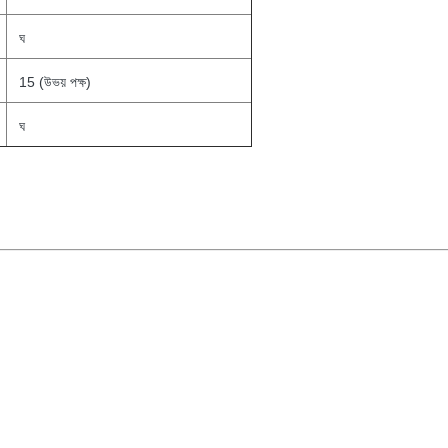
ঘ
15 (উভয় পক্ষ)
ঘ