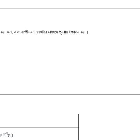
া জল, এবং বাষ্পীভবন নলগুলির মাধ্যমে পুনরায় সঞ্চালন করা।
ঘ
সেমি
(ছ)