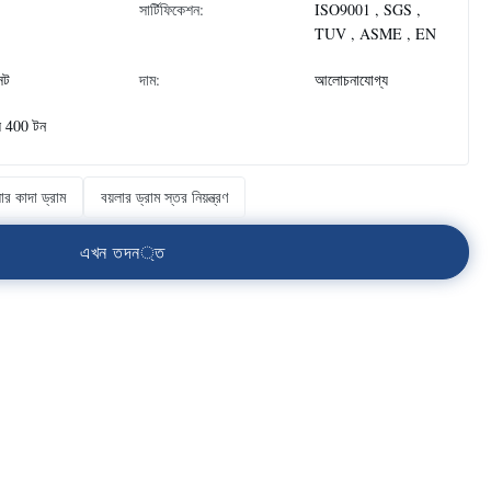
সার্টিফিকেশন:
ISO9001 , SGS ,
TUV , ASME , EN
েট
দাম:
আলোচনাযোগ্য
ে 400 টন
লার কাদা ড্রাম
বয়লার ড্রাম স্তর নিয়ন্ত্রণ
এ
খ
ন
ত
দ
ন
্
ত