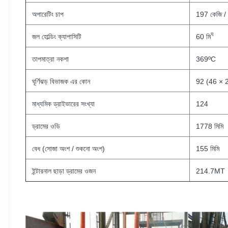
অপারেটিং চাপ
197 কেজি / 
ঘ
জল হোল্ডিং ক্যাপাসিটি
60 মি
তাপমাত্রা নকশা
369ºC
ঘূর্ণিঝড় বিভাজক এর কোন
92 (46 × 
মাধ্যমিক ড্রাইভারের সংখ্যা
124
ড্রামের ওডি
1778 মিমি
বেধ (সোজা অংশ / শুকনো অংশ)
155 মিমি
ইন্টারনাল ছাড়া ড্রামের ওজন
214.7MT