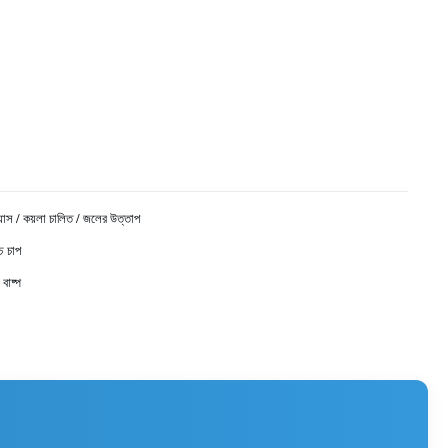
্যাস / কয়লা চালিত / জলের উত্তাপ
্চ চাপ
বাষ্প