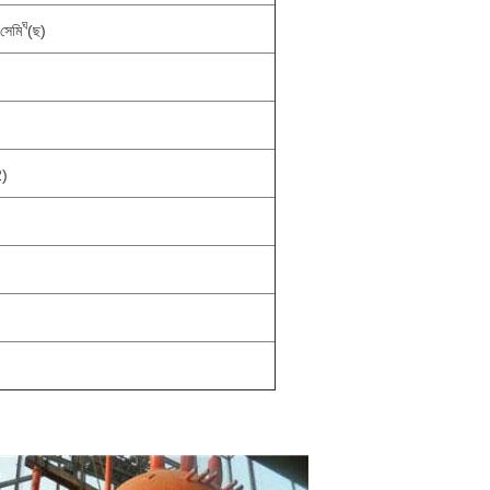
ঘ
সেমি
(ছ)
2)