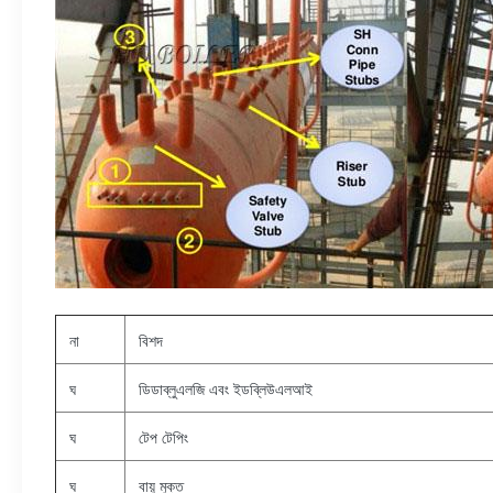
না
বিশদ
ঘ
ডিডাব্লুএলজি এবং ইডব্লিউএলআই
ঘ
টেপ টেপিং
ঘ
বায়ু মুক্ত