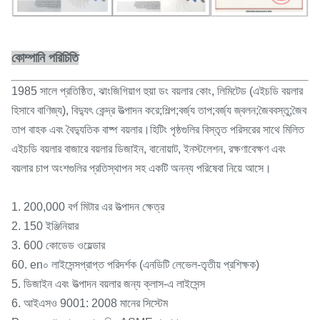
কোম্পানি পরিচিতি
1985 সালে প্রতিষ্ঠিত, ঝাংজিগিয়াগ হুয়া ডং বয়লার কোং, লিমিটেড (এইচডি বয়লার
হিসাবে বাণিজ্য), বিদ্যুৎ কেন্দ্র উত্পাদন করে;শিল্প;বর্জ্য তাপ;বর্জ্য জ্বলন;জৈববস্তু;জৈব
তাপ বাহক এবং বৈদ্যুতিক বাষ্প বয়লার।হিটিং পৃষ্ঠগুলির বিস্তৃত পরিসরের সাথে মিলিত
এইচডি বয়লার বাজারে বয়লার ডিজাইন, বানোয়াট, ইনস্টলেশন, রক্ষণাবেক্ষণ এবং
বয়লার চাপ অংশগুলির প্রতিস্থাপন সহ একটি অনন্য পরিষেবা নিয়ে আসে।
1. 200,000 বর্গ মিটার এর উত্পাদন ক্ষেত্র
2. 150 ইঞ্জিনিয়ার
3. 600 কোডেড ওয়েল্ডার
60. en০ লাইসেন্সপ্রাপ্ত পরিদর্শক (এনডিটি লেভেল-তৃতীয় প্রশিক্ষক)
5. ডিজাইন এবং উত্পাদন বয়লার জন্য ক্লাস-এ লাইসেন্স
6. আইএসও 9001: 2008 মানের সিস্টেম