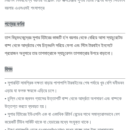
নিরাপদ নির্ভরযোগ্য বয়লার ওয়েল্ডিং হিট এক্সচেঞ্জার সুপার হিটার শিল্পের জন্য সিএফবি
বয়লার এএসএমই শংসাপত্র
পণ্যের বর্ণনা
তাপ বিদ্যুৎকেন্দ্রের সুপার হিটারের কাজটি হ'ল বয়লার থেকে বেরিয়ে আসা স্যাচুরেটেড
বাষ্প থেকে আর্দ্রতার শেষ চিহ্নগুলি সরিয়ে ফেলা এবং স্টিম টারবাইন ইনলেটে
প্রয়োজন অনুসারে তার তাপমাত্রাকে স্যাচুরেশন তাপমাত্রার উপরে বাড়ানো।
বিশদ
• সুপারহিট সামগ্রিক দক্ষতা বাড়ায় পাশাপাশি টারবাইনের শেষ পর্যায়ে খুব বেশি ঘনীভবন
এড়ায় যা ফলক ক্ষয়কে এড়িয়ে চলে।
•
চুল্লি থেকে জ্বলন গ্যাসের উত্তাপটি বাষ্প থেকে আর্দ্রতা অপসারণ এবং বাষ্পকে
উত্তপ্ত করতে ব্যবহৃত হয়।
•
সুপার হিটারের ইউএসলি এক বা একাধিক রিটার্ন বেন্ডের সাথে সমান্তরালভাবে বেশ
কয়েকটি টিউব সার্কিট থাকে যা হেডারের মধ্যে সংযুক্ত থাকে।
•
উষ্ণ গ্যাসগুলি থেকে surperheatre মধ্যে বাষ্পে তাপ উচ্চ তাপমাত্রায়