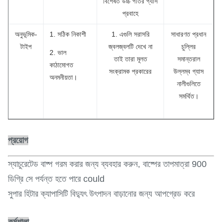
বিশেষত উচ্চ গতির গ্যাস
প্রবাহে
অনুভূমিক-
1. সঠিক নিকাশী
1. এগুলি সরাসরি
সাধারণত প্রধান
টাইপ
জ্বলজ্বলটি দেখে না
চুল্লির
2. ভাল
তাই তারা মূলত
সমান্তরাল
কাঠামোগত
সংক্রামক প্রকারের
উল্লম্ব গ্যাস
অনমনীয়তা।
নালীগুলিতে
সমর্থিত।
প্রয়োগ
স্যাচুরেটেড বাষ্প গরম করার জন্য ব্যবহার করুন, বাষ্পের তাপমাত্রা 900
ডিগ্রি সে পর্যন্ত হতে পারে could
সুপার হিটার ক্যাপাসিটি বিদ্যুৎ উৎপাদন বাড়ানোর জন্য আপগ্রেড করে