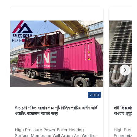
হ'ল বয়লার থেকে বেরিয়ে আসা স্যাচুরেটেড বাষ্প থেকে আর্দ্রতার শেষ চিহ্নগুলি
সরিয়ে ফেলা এবং স্টিম টারবাইন ইনলেটে প্রয়োজন অনুসারে তার তাপমাত...
VIDEO
উচ্চ চাপ শক্তি বয়লার গরম পৃষ্ঠ ঝিল্লি প্রাচীর আর্গন আর্ক
হাই ফ্রিকোয়েন
ওয়েল্ডিং বায়োমাস বয়লার জন্য
পাওয়ার প্ল্যান
High Pressure Power Boiler Heating
High Freque
Surface Membrane Wall Argon Arc Welding
Economizer 