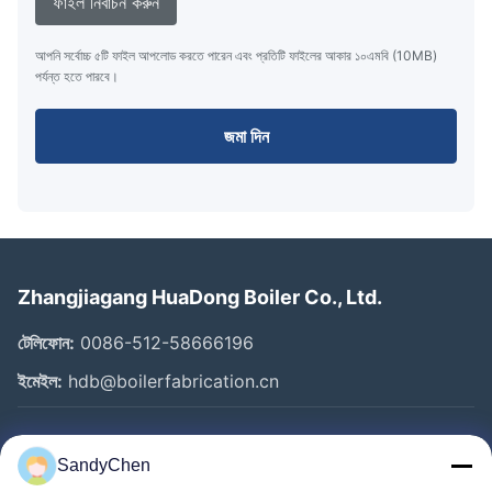
ফাইল নির্বাচন করুন
আপনি সর্বোচ্চ ৫টি ফাইল আপলোড করতে পারেন এবং প্রতিটি ফাইলের আকার ১০এমবি (10MB)
পর্যন্ত হতে পারবে।
জমা দিন
Zhangjiagang HuaDong Boiler Co., Ltd.
টেলিফোন:
0086-512-58666196
ইমেইল:
hdb@boilerfabrication.cn
গুরুত্বপূর্ণ সংযোগ
SandyChen