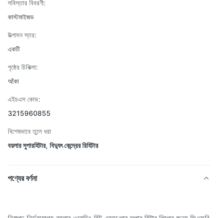
সবিস্তার বিবরণী:
কাস্টমাইজড
উত্পাদন স্তর:
একটি
পৃষ্ঠের চিকিত্সা:
আঁকা
এইচএস কোড:
3215960855
বিশেষভাবে তুলে ধরা
বয়লার সুপারহিটার
,
বিদ্যুৎ কেন্দ্রের রিহিটার
পণ্যের বর্ণনা