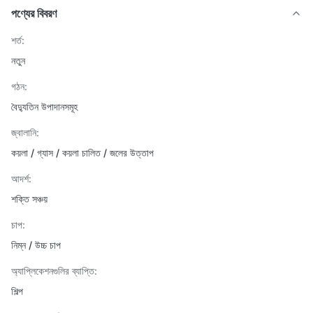
পণ্যের বিবরণ
শর্ত:
নতুন
গঠন:
বৈদ্যুতিন উপাদানসমূহ
জ্বালানি:
কয়লা / গ্যাস / কয়লা চালিত / জলের উত্তাপ
আদর্শ:
শক্তি সঞ্চয়
চাপ:
নিম্ন / উচ্চ চাপ
অ্যাপ্লিকেশনগুলির ব্যাপ্তি:
শিল্প