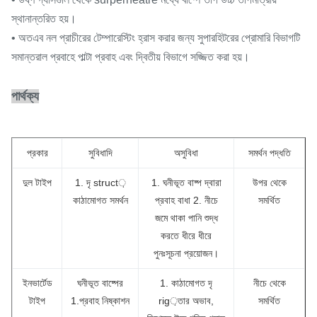
স্থানান্তরিত হয়।
•
অতএব নল প্রাচীরের টেম্পারেস্টিং হ্রাস করার জন্য সুপারহিটরের প্রোমারি বিভাগটি
সমান্তরাল প্রবাহে পাল্টা প্রবাহ এবং দ্বিতীয় বিভাগে সজ্জিত করা হয়।
পার্থক্য
প্রকার
সুবিধাদি
অসুবিধা
সমর্থন পদ্ধতি
দুল টাইপ
1. দৃ struct়
1. ঘনীভূত বাষ্প দ্বারা
উপর থেকে
কাঠামোগত সমর্থন
প্রবাহ বাধা 2. নীচে
সমর্থিত
জমে থাকা পানি শুদ্ধ
করতে ধীরে ধীরে
পুনঃসূচনা প্রয়োজন।
ইনভার্টেড
ঘনীভূত বাষ্পের
1. কাঠামোগত দৃ
নীচে থেকে
টাইপ
1.প্রবাহ নিষ্কাশন
rig়তার অভাব,
সমর্থিত