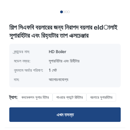
শিল্প সিএফবি বয়লারের জন্য নিরাপদ বয়লার eldালাই
সুপারহিটার এবং রিহ্যাটার তাপ এক্সচেঞ্জার
ব্র্যান্ডের নাম:
HD Boiler
মডেল নম্বর:
সুপারহিটার এবং রিহীটার
ন্যূনতম অর্ডার পরিমাণ:
1 সেট
দাম:
আলোচনাযোগ্য
ট্যাগ:
কনভেকশন সুপার হিটার
পাওয়ার প্লান্টে রিহিটার
বয়লারে সুপারহিটার
এখন তদন্ত