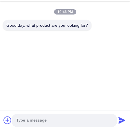
বাড়ি
পণ্য
10:46 PM
ভিডিও
Good day, what product are you looking for?
আমাদের সম্পর্কে
কারখানা ভ্রমণ
মান নিয়ন্ত্রণ
উদ্ধৃতির জন্য আবেদন
Follow Us
©2017- Zhangjiagang HuaDong Boiler Co., Ltd.. . সব সমস্ত অধিকার সংরক্ষিত।