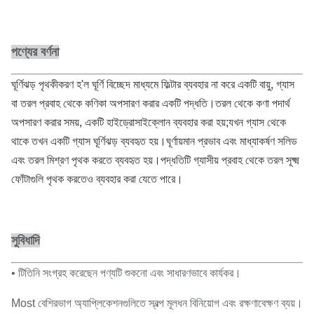
পণ্যের বর্ণনা
ঘূর্ণিঝড় পৃথকীকরণ হ'ল ঘূর্ণি বিচ্ছেদ মাধ্যমে ফিল্টার ব্যবহার না করে একটি বায়ু, গ্যাস
বা তরল প্রবাহ থেকে কণিকা অপসারণ করার একটি পদ্ধতি।তরল থেকে কণা পদার্থ
অপসারণ করার সময়, একটি হাইড্রোসাইক্লোন ব্যবহার করা হয়;যখন গ্যাস থেকে
থাকে তখন একটি গ্যাস ঘূর্ণিঝড় ব্যবহৃত হয়।ঘূর্ণায়মান প্রভাব এবং মাধ্যাকর্ষণ সলিড
এবং তরল মিশ্রণ পৃথক করতে ব্যবহৃত হয়।পদ্ধতিটি গ্যাসীয় প্রবাহ থেকে তরল সূক্ষ্ম
ফোঁটাগুলি পৃথক করতেও ব্যবহার করা যেতে পারে।
সুবিধাদি
• টি
তিনি সংগ্রহ করেছেন পণ্যটি শুকনো এবং সাধারণভাবে কার্যকর।
Most বেশিরভাগ অ্যাপ্লিকেশনগুলিতে স্বল্প মূলধন বিনিয়োগ এবং রক্ষণাবেক্ষণ ব্যয়।