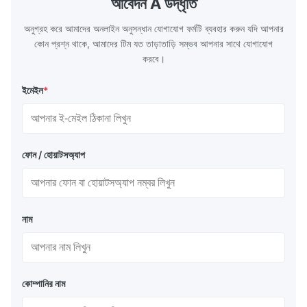
আবেদন A উদ্ধৃতি
circulation loop.Because of both cooling
protection 
অনুগ্রহ করে আমাদের অনলাইন অনুসন্ধান যোগাযোগ ফর্মটি ব্যবহার করুন যদি আপনার
কোন প্রশ্ন থাকে, আমাদের টিম যত তাড়াতাড়ি সম্ভব আপনার সাথে যোগাযোগ
করবে।
ইমেইল
*
ফোন / হোয়াটসঅ্যাপ
নাম
কোম্পানির নাম