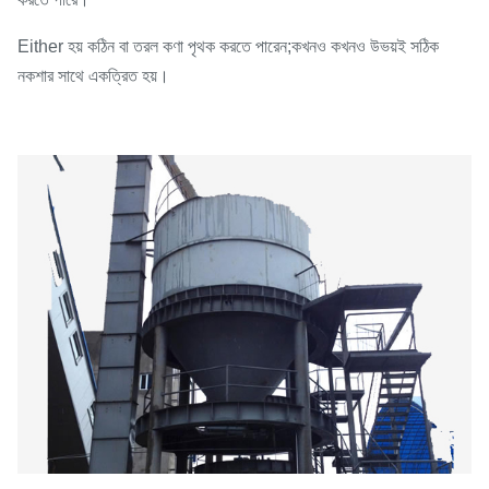
Either হয় কঠিন বা তরল কণা পৃথক করতে পারেন;কখনও কখনও উভয়ই সঠিক
নকশার সাথে একত্রিত হয়।