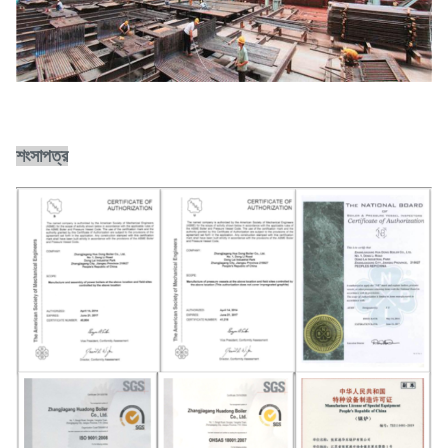
শংসাপত্র