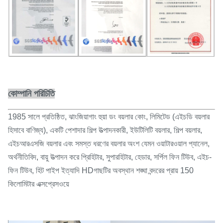
কোম্পানি পরিচিতি
1985 সালে প্রতিষ্ঠিত, ঝাংজিয়াগাং হুয়া ডং বয়লার কোং, লিমিটেড (এইচডি বয়লার
হিসাবে বাণিজ্য), একটি পেশাদার শিল্প উত্পাদনকারী, ইউটিলিটি বয়লার, শিল্প বয়লার,
এইচআরএসজি বয়লার এবং সমস্ত ধরণের বয়লার অংশ যেমন ওয়াটারওয়াল প্যানেল,
অর্থনীতিবিদ, বায়ু উত্পাদন করে প্রিহিটার, সুপারহিটার, হেডার, সর্পিল ফিন টিউব, এইচ-
ফিন টিউব, হিট পাইপ ইত্যাদি HDগাছটির অবস্থান শঙ্ঘা বন্দরের প্রায় 150
কিলোমিটার এক্সপ্রেসওয়ে