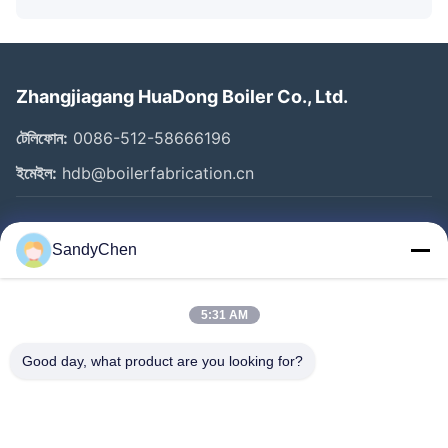
Zhangjiagang HuaDong Boiler Co., Ltd.
টেলিফোন:
0086-512-58666196
ইমেইল:
hdb@boilerfabrication.cn
গুরুত্বপূর্ণ সংযোগ
SandyChen
বাড়ি
পণ্য
5:31 AM
ভিডিও
Good day, what product are you looking for?
আমাদের সম্পর্কে
কারখানা ভ্রমণ