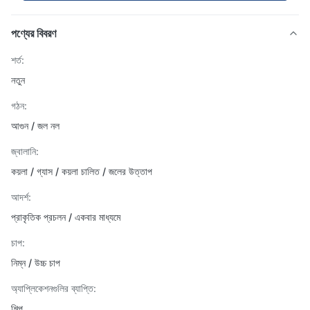
পণ্যের বিবরণ
শর্ত:
নতুন
গঠন:
আগুন / জল নল
জ্বালানি:
কয়লা / গ্যাস / কয়লা চালিত / জলের উত্তাপ
আদর্শ:
প্রাকৃতিক প্রচলন / একবার মাধ্যমে
চাপ:
নিম্ন / উচ্চ চাপ
অ্যাপ্লিকেশনগুলির ব্যাপ্তি:
শিল্প