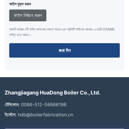
ফাইল যুক্ত করুন
ফাইল নির্বাচন করুন
আপনি সর্বোচ্চ ৫টি ফাইল আপলোড করতে পারেন এবং প্রতিটি ফাইলের আকার ১০এমবি (10MB)
পর্যন্ত হতে পারবে।
জমা দিন
Zhangjiagang HuaDong Boiler Co., Ltd.
টেলিফোন:
0086-512-58666196
ইমেইল:
hdb@boilerfabrication.cn