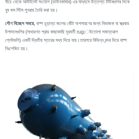
নীচে থেকে আউটলেট সংযোগ (ডাউনকামার) এর মাধ্যমে উত্তপ্ত টিউবগুলির দিকে
খুব কম স্টিম পুনরায় তৈরি করা হয়।
গৌণ বিচ্ছেদ সময়ে,
বাষ্প চূড়ান্ত জলের বোঁটা অপসারণের জন্য বিভাজক বা স্ক্রবার
উপাদানগুলির (সাধারণত প্রায় কাছাকাছি দূরবর্তী rugেউতোলা সমান্তরাল
প্লেটগুলি) একটি দ্বিতীয় স্তরের মধ্য দিয়ে যায়।তারপরে বিভিন্ন বন্দর দিয়ে বাষ্প
নিঃশেষিত হয়।