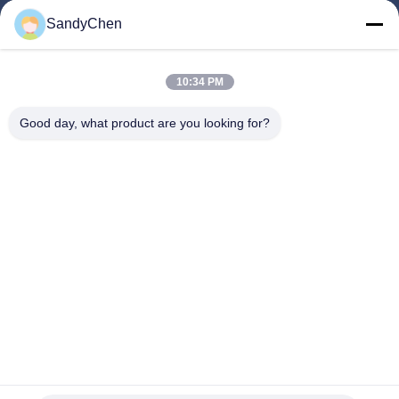
গুরুত্বপূর্ণ সংযোগ
SandyChen
বাড়ি
পণ্য
10:34 PM
ভিডিও
Good day, what product are you looking for?
আমাদের সম্পর্কে
কারখানা ভ্রমণ
মান নিয়ন্ত্রণ
উদ্ধৃতির জন্য আবেদন
Follow Us