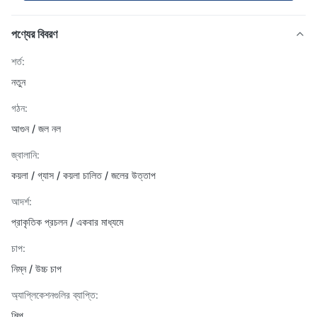
পণ্যের বিবরণ
শর্ত:
নতুন
গঠন:
আগুন / জল নল
জ্বালানি:
কয়লা / গ্যাস / কয়লা চালিত / জলের উত্তাপ
আদর্শ:
প্রাকৃতিক প্রচলন / একবার মাধ্যমে
চাপ:
নিম্ন / উচ্চ চাপ
অ্যাপ্লিকেশনগুলির ব্যাপ্তি:
শিল্প