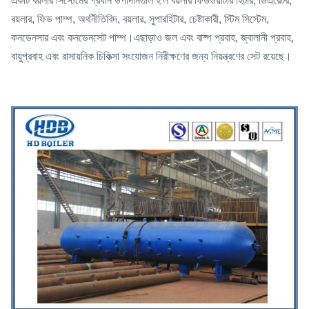
একটি বয়লার সিস্টেমের প্রধান উপাদানগুলি হ'ল বয়লার ফিডওয়াটার হিটার, ডিএরেটর,
বয়লার, ফিড পাম্প, অর্থনীতিবিদ, বয়লার, সুপারহিটার, চেষ্টাকারী, স্টিম সিস্টেম,
কনডেনসার এবং কনডেনসেট পাম্প।এছাড়াও জল এবং বাষ্প প্রবাহ, জ্বালানী প্রবাহ,
বায়ুপ্রবাহ এবং রাসায়নিক চিকিত্সা সংযোজন নিরীক্ষণের জন্য নিয়ন্ত্রণের সেট রয়েছে।