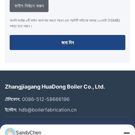
ফাইল নির্বাচন করুন
আপনি সর্বোচ্চ ৫টি ফাইল আপলোড করতে পারেন এবং প্রতিটি ফাইলের আকার ১০এমবি (10MB)
পর্যন্ত হতে পারবে।
জমা দিন
Zhangjiagang HuaDong Boiler Co., Ltd.
টেলিফোন:
0086-512-58666196
ইমেইল:
hdb@boilerfabrication.cn
গুরুত্বপূর্ণ সংযোগ
SandyChen