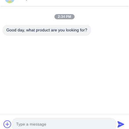
বাড়ি
পণ্য
2:34 PM
ভিডিও
Good day, what product are you looking for?
আমাদের সম্পর্কে
কারখানা ভ্রমণ
মান নিয়ন্ত্রণ
উদ্ধৃতির জন্য আবেদন
Follow Us
©2017- Zhangjiagang HuaDong Boiler Co., Ltd.. . সব সমস্ত অধিকার সংরক্ষিত।