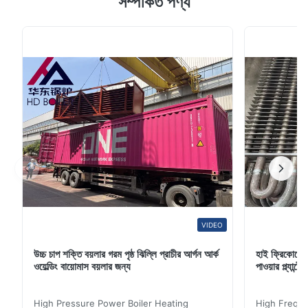
সম্পর্কিত পণ্য
অভ্যন্তরে, স্যাচুরেটেড বাষ্পটি জল থেকে আলাদা করা হয় এবং তারপরে আরও
তাপমাত্রা বৃদ্ধির জন্য সুপার হিটিং টিউবগুলিতে পরিচালিত হয়। বাষ্প থেকে পৃথক
করা জল আগত ...
VIDEO
উচ্চ চাপ শক্তি বয়লার গরম পৃষ্ঠ ঝিল্লি প্রাচীর আর্গন আর্ক
হাই ফ্রিকোয়েন
ওয়েল্ডিং বায়োমাস বয়লার জন্য
পাওয়ার প্ল্যান
High Pressure Power Boiler Heating
High Freque