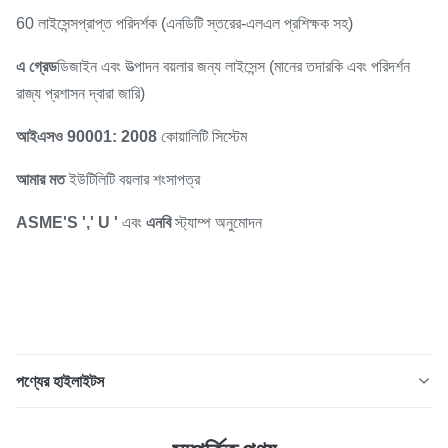
60 লাইসেন্সপ্রাপ্ত পরিদর্শক (এনডিটি স্তরের-এলএল প্রশিক্ষক সহ)
এ গ্রেড
ডিজাইন এবং উত্পাদন বয়লার জন্য লাইসেন্স (মানের তদারকি এবং পরিদর্শন
রাজ্য প্রশাসন দ্বারা জারি)
আইএসও 90001: 2008
কোয়ালিটি সিস্টেম
আমার মত
ইউটিলিটি বয়লার শংসাপত্র
ASME'S ',' U '
এবং
এনবি
স্ট্যাম্প অনুমোদন
পণ্যের হাইলাইটস
আইএসও শংসাপত্র সহ পাওয়ার স্টেশন বয়লার জন্য অ দূষণ গ্যাস স্টিম ড্রাম
পণ্যের বর্ণনা এটি বয়লারটির প্রধান অংশ, যাতে বাষ্প এবং জল পৃথক হয়।বয়লারের