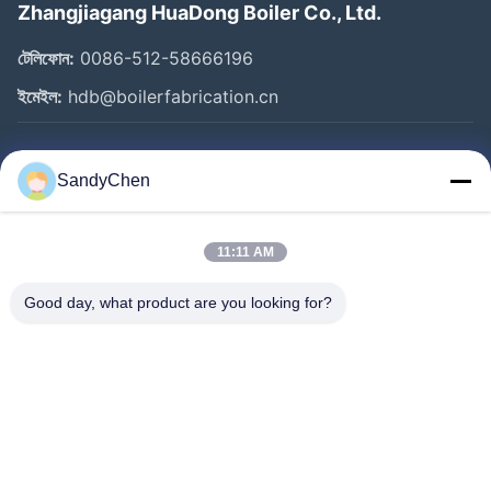
Zhangjiagang HuaDong Boiler Co., Ltd.
টেলিফোন:
0086-512-58666196
ইমেইল:
hdb@boilerfabrication.cn
গুরুত্বপূর্ণ সংযোগ
SandyChen
বাড়ি
পণ্য
11:11 AM
ভিডিও
Good day, what product are you looking for?
আমাদের সম্পর্কে
কারখানা ভ্রমণ
মান নিয়ন্ত্রণ
উদ্ধৃতির জন্য আবেদন