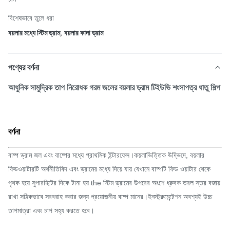
বিশেষভাবে তুলে ধরা
বয়লার মধ্যে স্টিম ড্রাম
,
বয়লার কাদা ড্রাম
পণ্যের বর্ণনা
আধুনিক সামুদ্রিক তাপ নিরোধক গরম জলের বয়লার ড্রাম টিইউভি শংসাপত্র ধাতু শিল্প
বর্ণনা
বাষ্প ড্রাম জল এবং বাষ্পের মধ্যে প্রাথমিক ইন্টারফেস।কয়লাভিত্তিক উদ্ভিদে, বয়লার
ফিডওয়াটারটি অর্থনীতিবিদ এবং ড্রামের মধ্যে দিয়ে যায় যেখানে বাষ্পটি ফিড ওয়াটার থেকে
পৃথক হয়ে সুপারহিটের দিকে টানা হয় the স্টিম ড্রামের উপরের অংশে ধ্রুবক তরল স্তর বজায়
রাখা সঠিকভাবে সরবরাহ করার জন্য প্রয়োজনীয় বাষ্প মানের।ইনস্ট্রুমেন্টেশন অবশ্যই উচ্চ
তাপমাত্রা এবং চাপ সহ্য করতে হবে।