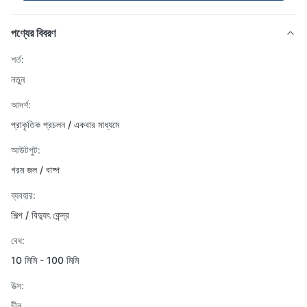
পণ্যের বিবরণ
শর্ত:
নতুন
আদর্শ:
প্রাকৃতিক প্রচলন / একবার মাধ্যমে
আউটপুট:
গরম জল / বাষ্প
ব্যবহার:
শিল্প / বিদ্যুৎ কেন্দ্র
বেধ:
10 মিমি - 100 মিমি
উত্স:
চীন