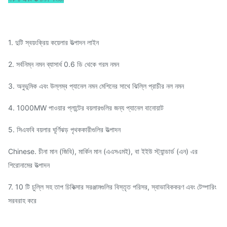
1. দুটি স্বয়ংক্রিয় কয়েলার উত্পাদন লাইন
2. সর্বনিম্ন নমন ব্যাসার্ধ 0.6 ডি থেকে গরম নমন
3. অনুভূমিক এবং উল্লম্ব প্যানেল নমন মেশিনের সাথে ঝিল্লি প্রাচীর নল নমন
4. 1000MW পাওয়ার প্লান্টের বয়লারগুলির জন্য প্যানেল বানোয়াট
5. সিএফবি বয়লার ঘূর্ণিঝড় পৃথককারীগুলির উত্পাদন
Chinese. চীনা মান (জিবি), মার্কিন মান (এএসএমই), বা ইইউ স্ট্যান্ডার্ড (এন) এর
শিরোনামের উত্পাদন
7. 10 টি চুল্লি সহ তাপ চিকিত্সার সরঞ্জামগুলির বিস্তৃত পরিসর, স্বাভাবিককরণ এবং টেম্পারিং
সরবরাহ করে