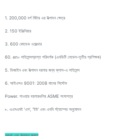
1. 200,000 বর্গ মিটার এর উত্পাদন ক্ষেত্র
2. 150 ইঞ্জিনিয়ার
3. 600 কোডেড ওয়েল্ডার
60. en০ লাইসেন্সপ্রাপ্ত পরিদর্শক (এনডিটি লেভেল-তৃতীয় প্রশিক্ষক)
5. ডিজাইন এবং উত্পাদন বয়লার জন্য ক্লাস-এ লাইসেন্স
6. আইএসও 9001: 2008 মানের সিস্টেম
Power. পাওয়ার বয়লারগুলির ASME শংসাপত্র
৮. এএসএমই 'এস', 'ইউ' এবং এনবি স্ট্যাম্পের অনুমোদন
নকশা এবং উত্পাদন ক্ষমতা