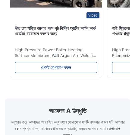
VIDEO
উচ্চ চাপ শক্তি বয়লার গরম পৃষ্ঠ ঝিল্লি প্রাচীর আর্গন আর্ক
হাই ফ্রিকোয়েন
ওয়েল্ডিং বায়োমাস বয়লার জন্য
পাওয়ার প্ল্যান
High Pressure Power Boiler Heating
High Freque
Surface Membrane Wall Argon Arc Welding
Economizer 
For Biomass Boiler Product Introduction
Product Des
Water wall panels with pins usually laid
is a device 
এখনই যোগাযোগ করুন
vertically on the inner wall of the furnace
industrial bo
wall, it is mainly used to absorb the radiant
of the flue 
heat emitted by the flame and high-
the feed wa
temperature flue gas in the furnace.It is
fuel consum
the main type of evaporating heating
the flue gas
surface of all kinds of modern boilers and
energy savi
the basic component of boiler water
at the same
আবেদন A উদ্ধৃতি
circulation loop.Because of both cooling
protection 
অনুগ্রহ করে আমাদের অনলাইন অনুসন্ধান যোগাযোগ ফর্মটি ব্যবহার করুন যদি আপনার
কোন প্রশ্ন থাকে, আমাদের টিম যত তাড়াতাড়ি সম্ভব আপনার সাথে যোগাযোগ