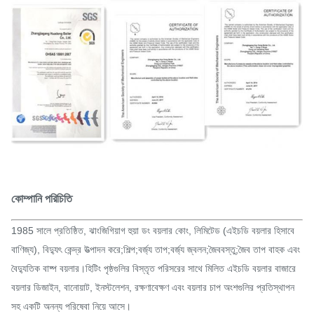
কোম্পানি পরিচিতি
1985 সালে প্রতিষ্ঠিত, ঝাংজিগিয়াগ হুয়া ডং বয়লার কোং, লিমিটেড (এইচডি বয়লার হিসাবে
বাণিজ্য), বিদ্যুৎ কেন্দ্র উত্পাদন করে;শিল্প;বর্জ্য তাপ;বর্জ্য জ্বলন;জৈববস্তু;জৈব তাপ বাহক এবং
বৈদ্যুতিক বাষ্প বয়লার।হিটিং পৃষ্ঠগুলির বিস্তৃত পরিসরের সাথে মিলিত এইচডি বয়লার বাজারে
বয়লার ডিজাইন, বানোয়াট, ইনস্টলেশন, রক্ষণাবেক্ষণ এবং বয়লার চাপ অংশগুলির প্রতিস্থাপন
সহ একটি অনন্য পরিষেবা নিয়ে আসে।