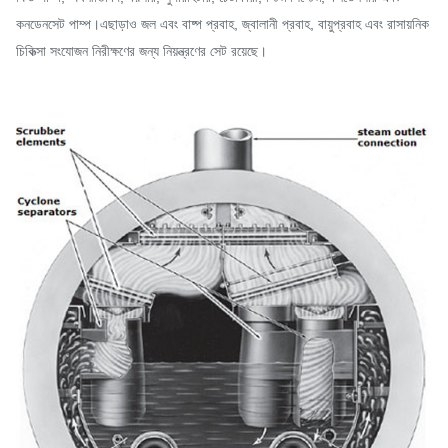
কনডেনসেট পাম্প।এছাড়াও জল এবং বাষ্প প্রবাহ, জ্বালানী প্রবাহ, বায়ুপ্রবাহ এবং রাসায়নিক
চিকিত্সা সংযোজন নিরীক্ষণের জন্য নিয়ন্ত্রণের সেট রয়েছে।