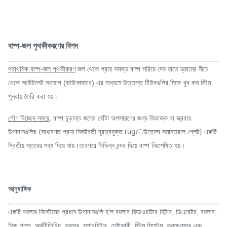
বাষ্প-জল পৃথকীকরণের বিশদ
প্রাথমিক বাষ্প-জল পৃথকীকরণ
জল থেকে প্রায় সমস্ত বাষ্প সরিয়ে দেয় যাতে ড্রামের নীচে
থেকে আউটলেট সংযোগ (ডাউনকামার) এর মাধ্যমে উত্তপ্ত টিউবগুলির দিকে খুব কম স্টিম
পুনরায় তৈরি করা হয়।
গৌণ বিচ্ছেদ সময়ে
, বাষ্প চূড়ান্ত জলের বোঁটা অপসারণের জন্য বিভাজক বা স্ক্রবার
উপাদানগুলির (সাধারণত প্রায় নিকটবর্তী দূরত্বযুক্ত rugেউতোলা সমান্তরাল প্লেট) একটি
দ্বিতীয় স্তরের মধ্য দিয়ে যায়।তারপরে বিভিন্ন বন্দর দিয়ে বাষ্প নিঃশেষিত হয়।
আনুষাঙ্গিক
একটি বয়লার সিস্টেমের প্রধান উপাদানগুলি হ'ল বয়লার ফিডওয়াটার হিটার, ডিএরেটর, বয়লার,
ফিড পাম্প, অর্থনীতিবিদ, বয়লার, সুপারহিটার, চেষ্টাকারী, স্টিম সিস্টেম, কনডেনসার এবং