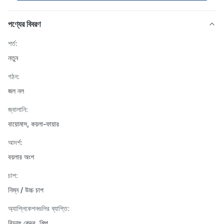
পণ্যের বিবরণ
শর্ত:
নতুন
গঠন:
জল নল
জ্বালানি:
বায়োমাস, কয়লা-ফায়ার
আদর্শ:
বয়লার অংশ
চাপ:
নিম্ন / উচ্চ চাপ
অ্যাপ্লিকেশনগুলির ব্যাপ্তি:
বিদ্যুৎ কেন্দ্র, শিল্প