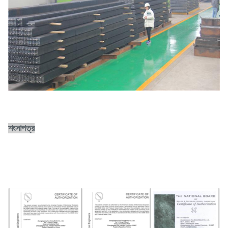
শংসাপত্র