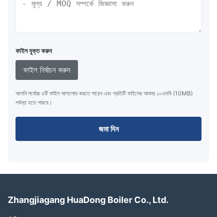
ফাইল যুক্ত করুন
ফাইল নির্বাচন করুন
আপনি সর্বোচ্চ ৫টি ফাইল আপলোড করতে পারেন এবং প্রতিটি ফাইলের আকার ১০এমবি (10MB)
পর্যন্ত হতে পারবে।
জমা দিন
Zhangjiagang HuaDong Boiler Co., Ltd.