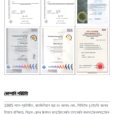
কোম্পানি পরিচিতি
1985 সালে প্রতিষ্ঠিত, ঝাংজিগিয়াগ হুয়া ডং বয়লার কোং, লিমিটেড (এইচডি বয়লার
হিসাবে বাণিজ্য), বিদ্যুৎ কেন্দ্র উত্পাদন করে;শিল্প;বর্জ্য তাপ;বর্জ্য জ্বলন;জৈববস্তু;জৈব