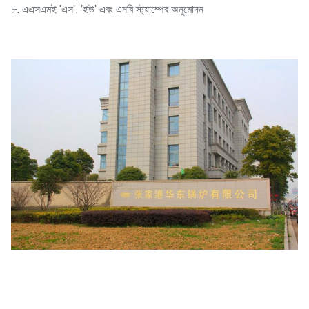
৮. এএসএমই 'এস', 'ইউ' এবং এনবি স্ট্যাম্পের অনুমোদন