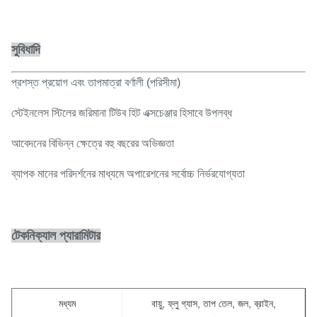
সুবিধাদি
প্রশস্ত প্রয়োগ এবং তাপমাত্রা বর্ণালী (পরিসীমা)
স্টেইনলেস স্টিলের জরিমানা টিউব হিট এক্সচেঞ্জার হিসাবে উপলব্ধ
আবেদনের বিভিন্ন ক্ষেত্রে বহু বছরের অভিজ্ঞতা
ব্যাপক মানের পরিদর্শনের মাধ্যমে অপারেশনের সর্বোচ্চ নির্ভরযোগ্যতা
টেকনিক্যাল প্যারামিটার
মধ্যম
বায়ু, ফ্লু গ্যাস, তাপ তেল, জল, ব্রাইন,