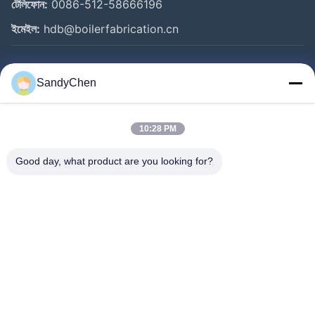
টেলিফোন:
0086-512-58666196
ইমেইল:
hdb@boilerfabrication.cn
গুরুত্বপূর্ণ সংযোগ
SandyChen
বাড়ি
পণ্য
10:28 PM
ভিডিও
Good day, what product are you looking for?
আমাদের সম্পর্কে
কারখানা ভ্রমণ
মান নিয়ন্ত্রণ
উদ্ধৃতির জন্য আবেদন
Follow Us