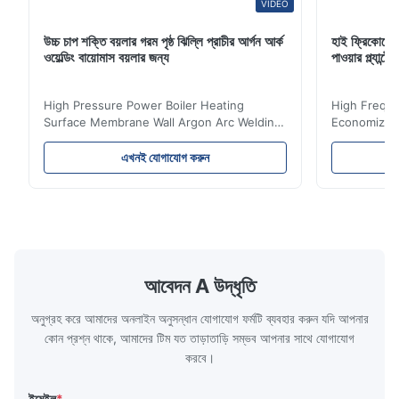
VIDEO
উচ্চ চাপ শক্তি বয়লার গরম পৃষ্ঠ ঝিল্লি প্রাচীর আর্গন আর্ক
হাই ফ্রিকোয়েন
ওয়েল্ডিং বায়োমাস বয়লার জন্য
পাওয়ার প্ল্যান
High Pressure Power Boiler Heating
High Freque
Surface Membrane Wall Argon Arc Welding
Economizer 
For Biomass Boiler Product Introduction
Product Des
Water wall panels with pins usually laid
is a device 
এখনই যোগাযোগ করুন
vertically on the inner wall of the furnace
industrial bo
wall, it is mainly used to absorb the radiant
of the flue 
heat emitted by the flame and high-
the feed wa
temperature flue gas in the furnace.It is
fuel consum
the main type of evaporating heating
the flue gas
surface of all kinds of modern boilers and
energy savi
the basic component of boiler water
at the same
আবেদন A উদ্ধৃতি
circulation loop.Because of both cooling
protection 
অনুগ্রহ করে আমাদের অনলাইন অনুসন্ধান যোগাযোগ ফর্মটি ব্যবহার করুন যদি আপনার
কোন প্রশ্ন থাকে, আমাদের টিম যত তাড়াতাড়ি সম্ভব আপনার সাথে যোগাযোগ
করবে।
ইমেইল
*