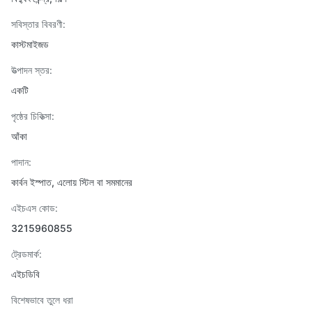
সবিস্তার বিবরণী:
কাস্টমাইজড
উত্পাদন স্তর:
একটি
পৃষ্ঠের চিকিত্সা:
আঁকা
পাদান:
কার্বন ইস্পাত, এলোয় স্টিল বা সমমানের
এইচএস কোড:
3215960855
ট্রেডমার্ক:
এইচডিবি
বিশেষভাবে তুলে ধরা