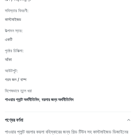
সবিস্তার বিবরণী:
কাস্টমাইজড
উত্পাদন স্তর:
একটি
পৃষ্ঠের চিকিত্সা:
আঁকা
আউটপুট:
গরম জল / বাষ্প
বিশেষভাবে তুলে ধরা
পাওয়ার প্লান্ট অর্থনীতিবিদ
,
বয়লার জন্য অর্থনীতিবিদ
পণ্যের বর্ণনা
পাওয়ার প্লান্ট বয়লার কয়লা বহিস্কারের জন্য গিল্ড টিউব সহ কাস্টমাইজড ডিজাইনের