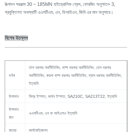
উত্পাদন সরঞ্জাম 30 ~ 185MN হাইড্রোলিক প্রেস, ফোরজিং অনুপাত> 3,
প্রযুক্তিগত অবস্থাটি এএসটিএম, এন, ডিআইএন, জিবি এর মান অনুসারে।
বিশেষ উল্লেখ
তাপ বয়লার অর্থনীতিবিদ, বাষ্প বয়লার অর্থনীতিবিদ, তেল বয়লার
বর্ণনা
অর্থনীতিবিদ, কয়লা বাষ্প বয়লার অর্থনীতিবিদ, গ্যাস বয়লার অর্থনীতিবিদ,
ইত্যাদি
উপাদান
মিশ্র ইস্পাত, কার্বন ইস্পাত, SA210C, SA213T22, ইত্যাদি
উপাদান
এএসটিএম, এন বা আইএসও ইত্যাদি
মান
মাত্রা
কাস্টমাইজেশন