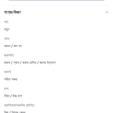
পণ্যের বিবরণ
শর্ত:
নতুন
গঠন:
আগুন / জল নল
জ্বালানি:
কয়লা / গ্যাস / কয়লা চালিত / জলের উত্তাপ
আদর্শ:
শক্তি সঞ্চয়
চাপ:
নিম্ন / উচ্চ চাপ
অ্যাপ্লিকেশনগুলির ব্যাপ্তি:
শিল্প / বিদ্যুৎ কেন্দ্র