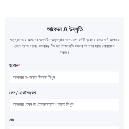
heat emitted by the flame and high-
the feed wa
temperature flue gas in the furnace.It is
fuel consum
the main type of evaporating heating
the flue gas
surface of all kinds of modern boilers and
energy savi
the basic component of boiler water
at the same
আবেদন A উদ্ধৃতি
circulation loop.Because of both cooling
protection 
অনুগ্রহ করে আমাদের অনলাইন অনুসন্ধান যোগাযোগ ফর্মটি ব্যবহার করুন যদি আপনার
কোন প্রশ্ন থাকে, আমাদের টিম যত তাড়াতাড়ি সম্ভব আপনার সাথে যোগাযোগ
করবে।
ইমেইল
*
ফোন / হোয়াটসঅ্যাপ
নাম