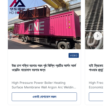
VIDEO
উচ্চ চাপ শক্তি বয়লার গরম পৃষ্ঠ ঝিল্লি প্রাচীর আর্গন আর্ক
হাই ফ্রিকোয়েন
ওয়েল্ডিং বায়োমাস বয়লার জন্য
পাওয়ার প্ল্যান
High Pressure Power Boiler Heating
High Freque
Surface Membrane Wall Argon Arc Welding
Economizer 
For Biomass Boiler Product Introduction
Product Des
Water wall panels with pins usually laid
is a device 
এখনই যোগাযোগ করুন
vertically on the inner wall of the furnace
industrial bo
wall, it is mainly used to absorb the radiant
of the flue 