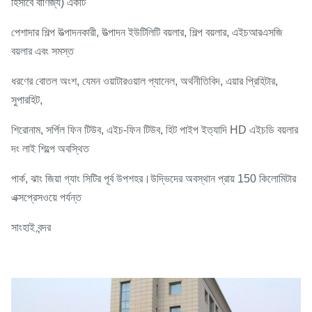
হিসাবে বাণিজ্য) একটি
পেশাদার শিল্প উত্পাদনকারী, উত্পাদন ইউটিলিটি বয়লার, শিল্প বয়লার, এইচআরএসজি
বয়লার এবং সমস্ত
ধরণের বোতল অংশ, যেমন ওয়াটারওয়াল প্যানেল, অর্থনীতিবিদ, এয়ার প্রিহিটার,
সুপারহিট,
শিরোনাম, সর্পিল ফিন টিউব, এইচ-ফিন টিউব, হিট পাইপ ইত্যাদি HD এইচডি বয়লার
দং লাই শিল্পে অবস্থিত
পার্ক, ঝাং জিয়া গ্যাং সিটির পূর্ব উপশহর।উদ্ভিদের অবস্থান প্রায় 150 কিলোমিটার
এক্সপ্রেসওয়ে পর্যন্ত
সাংহাই বন্দর