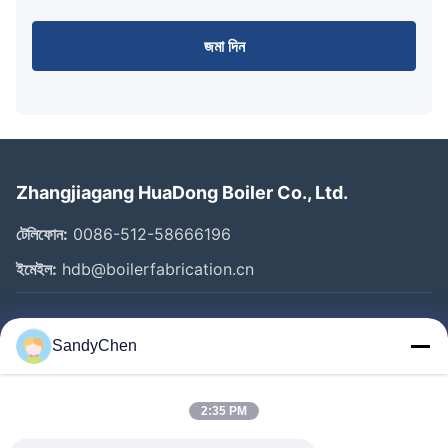
জমা দিন
Zhangjiagang HuaDong Boiler Co., Ltd.
টেলিফোন:
0086-512-58666196
ইমেইল:
hdb@boilerfabrication.cn
গুরুত্বপূর্ণ সংযোগ
SandyChen
বাড়ি
পণ্য
2:35 PM
ভিডিও