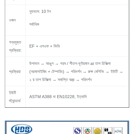
ন্যূনতম: 10 টন
ওজন
সর্বাধিক
গন্ধযুক্ত
EF + এলএফ + ভিডি
প্রক্রিয়া:
উপাদান → আঙুল → গরম / শীতল-ঘূর্ণায়মান at তাপ চিকিত্সা
প্রক্রিয়া
(নরমালাইজিং + টেম্পারিং) → পরিদর্শন → রুক্ষ মেশিনিং → ইউটি →
২ য় তাপ চিকিত্সা → সমাপ্তি যন্ত্র → পরিদর্শন
ইউটি
ASTM A388 বা EN10228, ইত্যাদি
স্ট্যান্ডার্ড