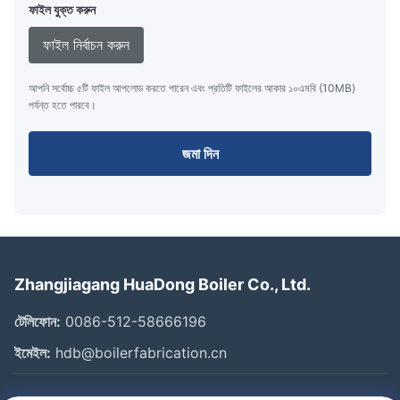
ফাইল যুক্ত করুন
ফাইল নির্বাচন করুন
আপনি সর্বোচ্চ ৫টি ফাইল আপলোড করতে পারেন এবং প্রতিটি ফাইলের আকার ১০এমবি (10MB)
পর্যন্ত হতে পারবে।
জমা দিন
Zhangjiagang HuaDong Boiler Co., Ltd.
টেলিফোন:
0086-512-58666196
ইমেইল:
hdb@boilerfabrication.cn