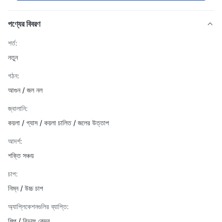
পণ্যের বিবরণ
শর্ত:
নতুন
গঠন:
আগুন / জল নল
জ্বালানি:
কয়লা / গ্যাস / কয়লা চালিত / জলের উত্তাপ
আদর্শ:
শক্তি সঞ্চয়
চাপ:
নিম্ন / উচ্চ চাপ
অ্যাপ্লিকেশনগুলির ব্যাপ্তি:
শিল্প / বিদ্যুৎ কেন্দ্র