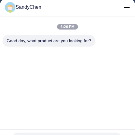
গুরুত্বপূর্ণ সংযোগ
SandyChen
বাড়ি
পণ্য
6:26 PM
ভিডিও
Good day, what product are you looking for?
আমাদের সম্পর্কে
কারখানা ভ্রমণ
মান নিয়ন্ত্রণ
উদ্ধৃতির জন্য আবেদন
Follow Us