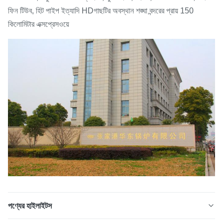
ফিন টিউব, হিট পাইপ ইত্যাদি HDগাছটির অবস্থান শঙ্ঘা বন্দরের প্রায় 150
কিলোমিটার এক্সপ্রেসওয়ে
পণ্যের হাইলাইটস