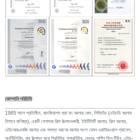
কোম্পানি পরিচিতি
1985 সালে প্রতিষ্ঠিত, ঝাংজিয়াগাং হুয়া ডং বয়লার কোং, লিমিটেড (এইচডি বয়লার
হিসাবে বাণিজ্য), একটি পেশাদার শিল্প উত্পাদনকারী, ইউটিলিটি বয়লার, শিল্প বয়লার,
এইচআরএসজি বয়লার এবং সমস্ত ধরণের বয়লার অংশ যেমন ওয়াটারওয়াল প্যানেল,
অর্থনীতিবিদ, বায়ু উত্পাদন করে প্রিহিটার, সুপারহিটার, হেডার, সর্পিল ফিন টিউব, এইচ-