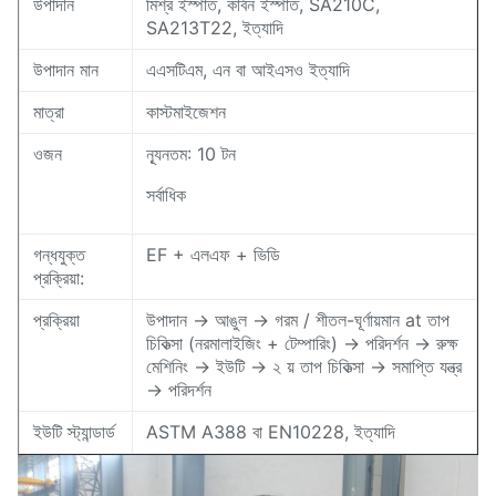
উপাদান
মিশ্র ইস্পাত, কার্বন ইস্পাত, SA210C,
SA213T22, ইত্যাদি
উপাদান মান
এএসটিএম, এন বা আইএসও ইত্যাদি
মাত্রা
কাস্টমাইজেশন
ওজন
ন্যূনতম: 10 টন
সর্বাধিক
গন্ধযুক্ত
EF + এলএফ + ভিডি
প্রক্রিয়া:
প্রক্রিয়া
উপাদান → আঙুল → গরম / শীতল-ঘূর্ণায়মান at তাপ
চিকিত্সা (নরমালাইজিং + টেম্পারিং) → পরিদর্শন → রুক্ষ
মেশিনিং → ইউটি → ২ য় তাপ চিকিত্সা → সমাপ্তি যন্ত্র
→ পরিদর্শন
ইউটি স্ট্যান্ডার্ড
ASTM A388 বা EN10228, ইত্যাদি