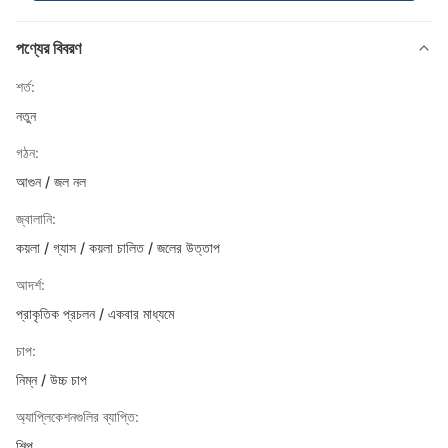
পণ্যের বিবরণ
শর্ত:
নতুন
গঠন:
আগুন / জল নল
জ্বালানি:
কয়লা / গ্যাস / কয়লা চালিত / জলের উত্তাপ
আদর্শ:
প্রাকৃতিক প্রচলন / একবার মাধ্যমে
চাপ:
নিম্ন / উচ্চ চাপ
অ্যাপ্লিকেশনগুলির ব্যাপ্তি:
শিল্প