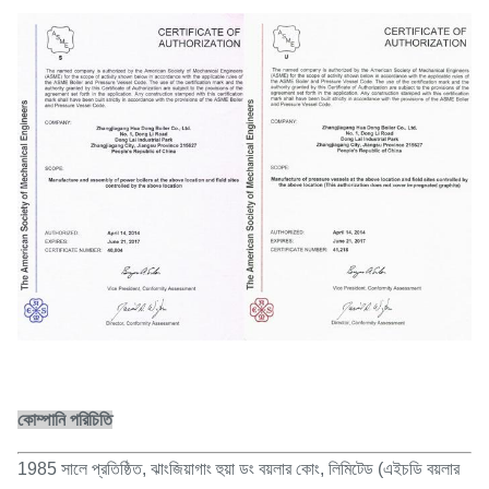
কোম্পানি পরিচিতি
1985 সালে প্রতিষ্ঠিত, ঝাংজিয়াগাং হুয়া ডং বয়লার কোং, লিমিটেড (এইচডি বয়লার