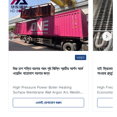
VIDEO
উচ্চ চাপ শক্তি বয়লার গরম পৃষ্ঠ ঝিল্লি প্রাচীর আর্গন আর্ক
হাই ফ্রিকোয়েন
ওয়েল্ডিং বায়োমাস বয়লার জন্য
পাওয়ার প্ল্যান
High Pressure Power Boiler Heating
High Freque
Surface Membrane Wall Argon Arc Welding
Economizer 
For Biomass Boiler Product Introduction
Product Des
Water wall panels with pins usually laid
is a device 
এখনই যোগাযোগ করুন
vertically on the inner wall of the furnace
industrial bo
wall, it is mainly used to absorb the radiant
of the flue 