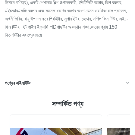
হিসাবে বাণিজ্য), একটি পেশাদার শিল্প উত্পাদনকারী, ইউটিলিটি বয়লার, শিল্প বয়লার,
এইচআরএসজি বয়লার এবং সমস্ত ধরণের বয়লার অংশ যেমন ওয়াটারওয়াল প্যানেল,
অর্থনীতিবিদ, বায়ু উত্পাদন করে প্রিহিটার, সুপারহিটার, হেডার, সর্পিল ফিন টিউব, এইচ-
ফিন টিউব, হিট পাইপ ইত্যাদি HDগাছটির অবস্থান শঙ্ঘা বন্দরের প্রায় 150
কিলোমিটার এক্সপ্রেসওয়ে
পণ্যের হাইলাইটস
উচ্চ চাপ শক্তি কেন্দ্র বয়লার তাপ নিরোধক গরম জলের বয়লার ড্রাম টিইউভি
সম্পর্কিত পণ্য
শংসাপত্র পণ্যের বর্ণনা একটি বাষ্প ড্রাম জল-নল বয়লার একটি মান বৈশিষ্ট্য।এটি
জলের টিউবগুলির শীর্ষ প্রান্তে জল / বাষ্পের জলাধার।ড্রাম জলের টিউবে উত্পন্ন
বাষ্প সঞ্চয় করে এবং বাষ্প / জলের মিশ্রণের জন্য একটি ফেজ-বিভাজক হিসাবে
কাজ করে।...