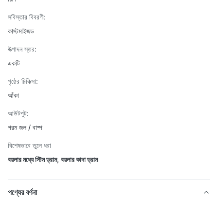
সবিস্তার বিবরণী:
কাস্টমাইজড
উত্পাদন স্তর:
একটি
পৃষ্ঠের চিকিত্সা:
আঁকা
আউটপুট:
গরম জল / বাষ্প
বিশেষভাবে তুলে ধরা
বয়লার মধ্যে স্টিম ড্রাম
,
বয়লার কাদা ড্রাম
পণ্যের বর্ণনা