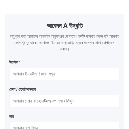
heat emitted by the flame and high-
the feed wa
temperature flue gas in the furnace.It is
fuel consum
the main type of evaporating heating
the flue gas
surface of all kinds of modern boilers and
energy savi
the basic component of boiler water
at the same
আবেদন A উদ্ধৃতি
circulation loop.Because of both cooling
protection 
অনুগ্রহ করে আমাদের অনলাইন অনুসন্ধান যোগাযোগ ফর্মটি ব্যবহার করুন যদি আপনার
কোন প্রশ্ন থাকে, আমাদের টিম যত তাড়াতাড়ি সম্ভব আপনার সাথে যোগাযোগ
করবে।
ইমেইল
*
ফোন / হোয়াটসঅ্যাপ
নাম