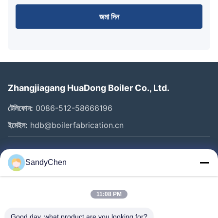
জমা দিন
Zhangjiagang HuaDong Boiler Co., Ltd.
টেলিফোন:
0086-512-58666196
ইমেইল:
hdb@boilerfabrication.cn
গুরুত্বপূর্ণ সংযোগ
SandyChen
বাড়ি
পণ্য
11:08 PM
ভিডিও
Good day, what product are you looking for?