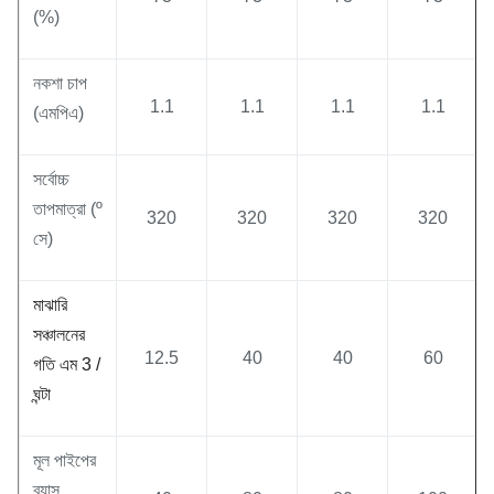
(%)
নকশা চাপ
1.1
1.1
1.1
1.1
(এমপিএ)
সর্বোচ্চ
তাপমাত্রা (º
320
320
320
320
সে)
মাঝারি
সঞ্চালনের
12.5
40
40
60
গতি এম 3 /
ঘন্টা
মূল পাইপের
ব্যাস