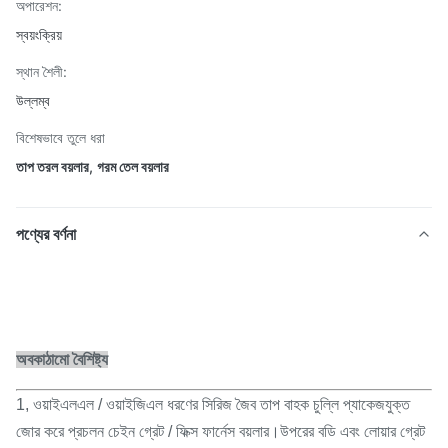
অপারেশন:
স্বয়ংক্রিয়
স্থান শৈলী:
উল্লম্ব
বিশেষভাবে তুলে ধরা
তাপ তরল বয়লার
,
গরম তেল বয়লার
পণ্যের বর্ণনা
অবকাঠামো বৈশিষ্ট্য
1, ওয়াইএলএল / ওয়াইজিএল ধরণের সিরিজ জৈব তাপ বাহক চুল্লি প্যাকেজযুক্ত
জোর করে প্রচলন চেইন গ্রেট / ফিক্স ফার্নেস বয়লার।উপরের বডি এবং লোয়ার গ্রেট