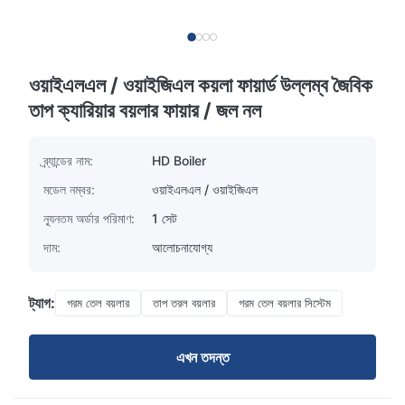
ওয়াইএলএল / ওয়াইজিএল কয়লা ফায়ার্ড উল্লম্ব জৈবিক
তাপ ক্যারিয়ার বয়লার ফায়ার / জল নল
ব্র্যান্ডের নাম:
HD Boiler
মডেল নম্বর:
ওয়াইএলএল / ওয়াইজিএল
ন্যূনতম অর্ডার পরিমাণ:
1 সেট
দাম:
আলোচনাযোগ্য
ট্যাগ:
গরম তেল বয়লার
তাপ তরল বয়লার
গরম তেল বয়লার সিস্টেম
এখন তদন্ত