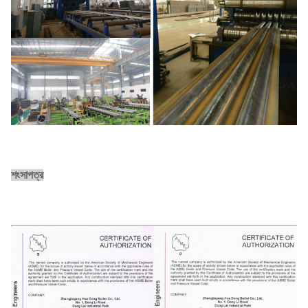
শংসাপত্র