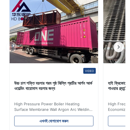
VIDEO
উচ্চ চাপ শক্তি বয়লার গরম পৃষ্ঠ ঝিল্লি প্রাচীর আর্গন আর্ক
হাই ফ্রিকোয়েন
ওয়েল্ডিং বায়োমাস বয়লার জন্য
পাওয়ার প্ল্যান
High Pressure Power Boiler Heating
High Freque
Surface Membrane Wall Argon Arc Welding
Economizer 
For Biomass Boiler Product Introduction
Product Des
Water wall panels with pins usually laid
is a device 
এখনই যোগাযোগ করুন
vertically on the inner wall of the furnace
industrial bo