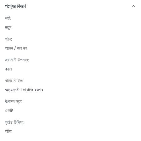
পণ্যের বিবরণ
শর্ত:
নতুন
গঠন:
আগুন / জল নল
জ্বালানী উপলব্ধ:
কয়লা
বার্নিং স্টাইল:
অভ্যন্তরীণ ফায়ারিং বয়লার
উত্পাদন স্তর:
একটি
পৃষ্ঠের চিকিত্সা:
আঁকা