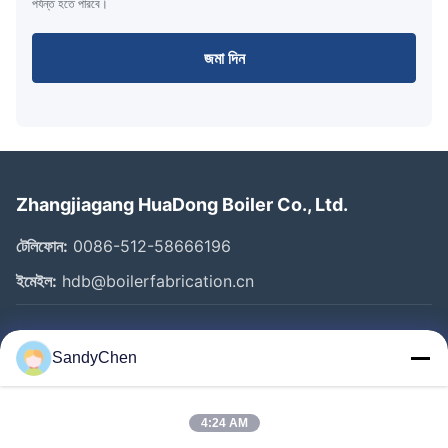
পর্যন্ত হতে পারবে।
জমা দিন
Zhangjiagang HuaDong Boiler Co., Ltd.
টেলিফোন:
0086-512-58666196
ইমেইল:
hdb@boilerfabrication.cn
গুরুত্বপূর্ণ সংযোগ
SandyChen
বাড়ি
পণ্য
4:24 AM