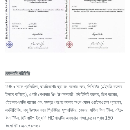
কোম্পানি পরিচিতি
1985 সালে প্রতিষ্ঠিত, ঝাংজিয়াগাং হুয়া ডং বয়লার কোং, লিমিটেড (এইচডি বয়লার
হিসাবে বাণিজ্য), একটি পেশাদার শিল্প উত্পাদনকারী, ইউটিলিটি বয়লার, শিল্প বয়লার,
এইচআরএসজি বয়লার এবং সমস্ত ধরণের বয়লার অংশ যেমন ওয়াটারওয়াল প্যানেল,
অর্থনীতিবিদ, বায়ু উত্পাদন করে প্রিহিটার, সুপারহিটার, হেডার, সর্পিল ফিন টিউব, এইচ-
ফিন টিউব, হিট পাইপ ইত্যাদি HDগাছটির অবস্থান শঙ্ঘা বন্দরের প্রায় 150
কিলোমিটার এক্সপ্রেসওয়ে