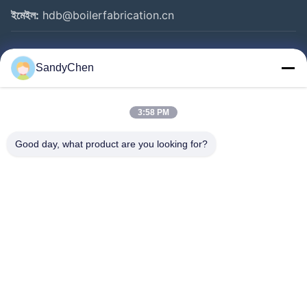
ইমেইল:
hdb@boilerfabrication.cn
গুরুত্বপূর্ণ সংযোগ
SandyChen
বাড়ি
পণ্য
3:58 PM
ভিডিও
Good day, what product are you looking for?
আমাদের সম্পর্কে
কারখানা ভ্রমণ
মান নিয়ন্ত্রণ
উদ্ধৃতির জন্য আবেদন
Follow Us