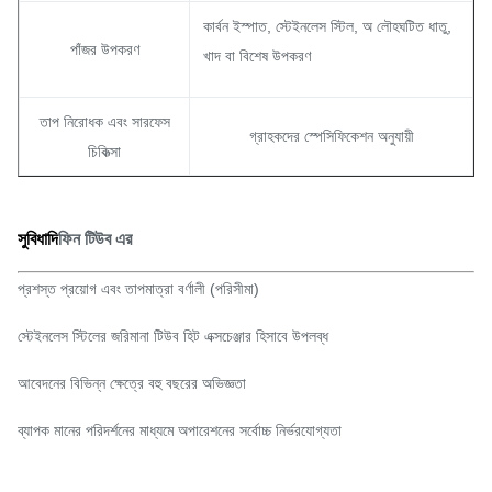
কার্বন ইস্পাত, স্টেইনলেস স্টিল, অ লৌহঘটিত ধাতু,
পাঁজর উপকরণ
খাদ বা বিশেষ উপকরণ
তাপ নিরোধক এবং সারফেস
গ্রাহকদের স্পেসিফিকেশন অনুযায়ী
চিকিত্সা
সুবিধাদি
ফিন টিউব এর
প্রশস্ত প্রয়োগ এবং তাপমাত্রা বর্ণালী (পরিসীমা)
স্টেইনলেস স্টিলের জরিমানা টিউব হিট এক্সচেঞ্জার হিসাবে উপলব্ধ
আবেদনের বিভিন্ন ক্ষেত্রে বহু বছরের অভিজ্ঞতা
ব্যাপক মানের পরিদর্শনের মাধ্যমে অপারেশনের সর্বোচ্চ নির্ভরযোগ্যতা