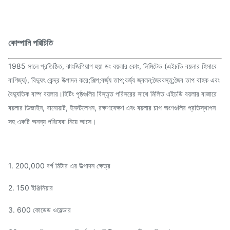
কোম্পানি পরিচিতি
1985 সালে প্রতিষ্ঠিত, ঝাংজিগিয়াগ হুয়া ডং বয়লার কোং, লিমিটেড (এইচডি বয়লার হিসাবে
বাণিজ্য), বিদ্যুৎ কেন্দ্র উত্পাদন করে;শিল্প;বর্জ্য তাপ;বর্জ্য জ্বলন;জৈববস্তু;জৈব তাপ বাহক এবং
বৈদ্যুতিক বাষ্প বয়লার।হিটিং পৃষ্ঠগুলির বিস্তৃত পরিসরের সাথে মিলিত এইচডি বয়লার বাজারে
বয়লার ডিজাইন, বানোয়াট, ইনস্টলেশন, রক্ষণাবেক্ষণ এবং বয়লার চাপ অংশগুলির প্রতিস্থাপন
সহ একটি অনন্য পরিষেবা নিয়ে আসে।
1. 200,000 বর্গ মিটার এর উত্পাদন ক্ষেত্র
2. 150 ইঞ্জিনিয়ার
3. 600 কোডেড ওয়েল্ডার