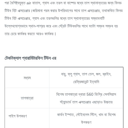
পরা বৈশিষ্ট্যযুক্ত air বাতাস, গ্যাস এবং তরল বা বাষ্পের মধ্যে তাপ স্থানান্তরের জন্য ফিনড
টিউব হিট এক্সচেঞ্জার।জরিমানা গরম করার উপরিভাগের সাথে তাপ এক্সচেঞ্জার, তথাকথিত ফিনড
টিউব হিট এক্সচেঞ্জার, গ্যাস এবং তরলগুলির মধ্যে তাপ স্থানান্তরের সম্ভাবনাটি
উল্লেখযোগ্যভাবে স্থান-সাশ্রয় করে এবং স্ট্রেট টিউবগুলির সাথে যতটা সম্ভব সম্ভব হয়
।
তার চেয়ে কার্যকর করতে আরও কার্যকর
টেকনিক্যাল প্যারামিটার
ফিন টিউব এর
বায়ু, ফ্লু গ্যাস, তাপ তেল, জল, ব্রাইন,
মধ্যম
রেফ্রিজারেন্ট ইত্যাদি
বিশেষ তাপমাত্রা দ্বারা 560 ডিগ্রি সেলসিয়াস
তাপমাত্রা
স্ট্যান্ডার্ড তাপ এক্সচেঞ্জার এছাড়াও উচ্চতর
কার্বন ইস্পাত, স্টেইনলেস স্টিল, খাদ বা বিশেষ
পাইপ উপকরণ
উপকরণ