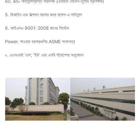
60. en০ লাইসেন্সপ্রাপ্ত পরিদর্শক (এনডিটি লেভেল-তৃতীয় প্রশিক্ষক)
5. ডিজাইন এবং উত্পাদন বয়লার জন্য ক্লাস-এ লাইসেন্স
6. আইএসও 9001: 2008 মানের সিস্টেম
Power. পাওয়ার বয়লারগুলির ASME শংসাপত্র
৮. এএসএমই 'এস', 'ইউ' এবং এনবি স্ট্যাম্পের অনুমোদন