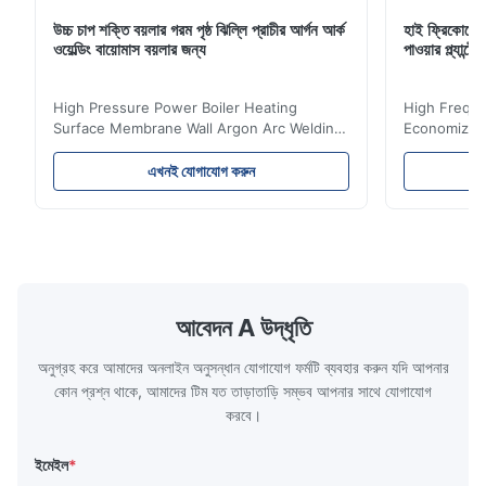
উচ্চ চাপ শক্তি বয়লার গরম পৃষ্ঠ ঝিল্লি প্রাচীর আর্গন আর্ক
হাই ফ্রিকোয়েন
ওয়েল্ডিং বায়োমাস বয়লার জন্য
পাওয়ার প্ল্যান
High Pressure Power Boiler Heating
High Freque
Surface Membrane Wall Argon Arc Welding
Economizer 
For Biomass Boiler Product Introduction
Product Des
Water wall panels with pins usually laid
is a device 
এখনই যোগাযোগ করুন
vertically on the inner wall of the furnace
industrial bo
wall, it is mainly used to absorb the radiant
of the flue 
heat emitted by the flame and high-
the feed wa
temperature flue gas in the furnace.It is
fuel consum
the main type of evaporating heating
the flue gas
surface of all kinds of modern boilers and
energy savi
the basic component of boiler water
at the same
আবেদন A উদ্ধৃতি
circulation loop.Because of both cooling
protection 
অনুগ্রহ করে আমাদের অনলাইন অনুসন্ধান যোগাযোগ ফর্মটি ব্যবহার করুন যদি আপনার
কোন প্রশ্ন থাকে, আমাদের টিম যত তাড়াতাড়ি সম্ভব আপনার সাথে যোগাযোগ
করবে।
ইমেইল
*