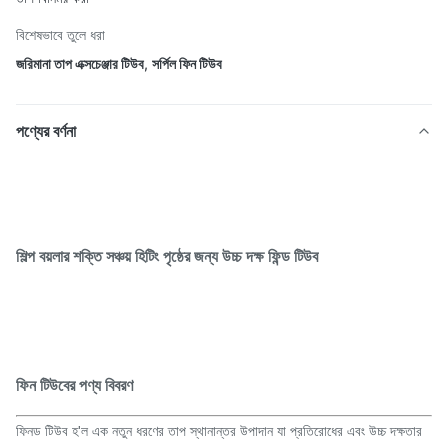
বিশেষভাবে তুলে ধরা
জরিমানা তাপ এক্সচেঞ্জার টিউব
,
সর্পিল ফিন টিউব
পণ্যের বর্ণনা
শিল্প বয়লার শক্তি সঞ্চয় হিটিং পৃষ্ঠের জন্য উচ্চ দক্ষ ফিন্ড টিউব
ফিন টিউবের পণ্য বিবরণ
ফিনড টিউব হ'ল এক নতুন ধরণের তাপ স্থানান্তর উপাদান যা প্রতিরোধের এবং উচ্চ দক্ষতার