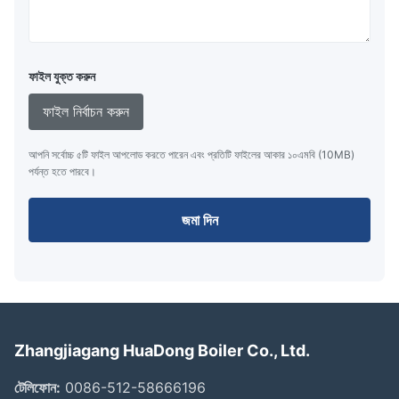
ফাইল যুক্ত করুন
ফাইল নির্বাচন করুন
আপনি সর্বোচ্চ ৫টি ফাইল আপলোড করতে পারেন এবং প্রতিটি ফাইলের আকার ১০এমবি (10MB)
পর্যন্ত হতে পারবে।
জমা দিন
Zhangjiagang HuaDong Boiler Co., Ltd.
টেলিফোন:
0086-512-58666196