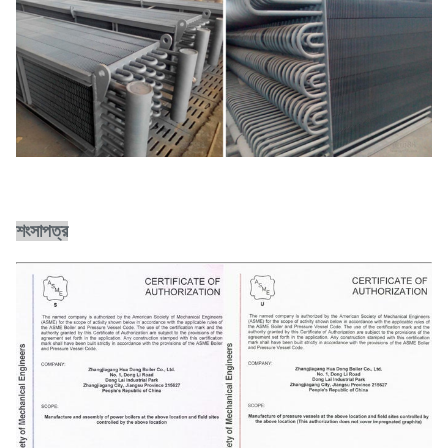
শংসাপত্র