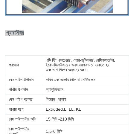
প্যারামিটার
এটি হিট এক্সচেঞ্জার, এয়ার-কন্ডিশনার, রেফ্রিজারেটর,
প্রয়োগ
ইকোনমিকাইজারের জন্য ব্যাপকভাবে ব্যবহৃত হয়
এবং তাপ শিল্পের অন্যান্য অংশ।
বেস পাইপ উপাদান
কার্বন এবং এলোয় স্টিল বা স্টেইনলেস
পাখার উপাদান
অ্যালুমিনিয়াম
বেস পাইপ প্রকার
বিজোড়, ঝালাই
পাখার ধরণ
Extruded.L, LL, KL
বেস পাইপগুলির ওডি
15 মিমি -219 মিমি
বেস পাইপগুলির
1.5-6 মিমি
ডাব্লুটি