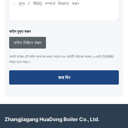
ফাইল যুক্ত করুন
ফাইল নির্বাচন করুন
আপনি সর্বোচ্চ ৫টি ফাইল আপলোড করতে পারেন এবং প্রতিটি ফাইলের আকার ১০এমবি (10MB)
পর্যন্ত হতে পারবে।
জমা দিন
Zhangjiagang HuaDong Boiler Co., Ltd.