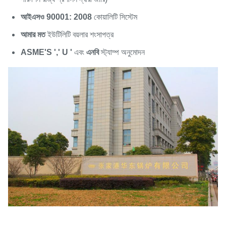
আইএসও 90001: 2008
কোয়ালিটি সিস্টেম
আমার মত
ইউটিলিটি বয়লার শংসাপত্র
ASME'S ',' U '
এবং
এনবি
স্ট্যাম্প অনুমোদন