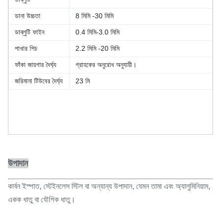
ডানা উচ্চতা
8 মিমি -30 মিমি
ডাব্লুটি ফাইন
0.4 মিমি-3.0 মিমি
পাখার পিচ
2.2 মিমি -20 মিমি
ফাঁকা জায়গার দৈর্ঘ্য
গ্রাহকের অনুরোধ অনুযায়ী।
জরিমানা টিউবের দৈর্ঘ্য
23 মি
উপাদান
কার্বন ইস্পাত, স্টেইনলেস স্টিল বা অন্যান্য উপাদান, যেমন তামা এবং অ্যালুমিনিয়াম,
একক ধাতু বা যৌগিক ধাতু।