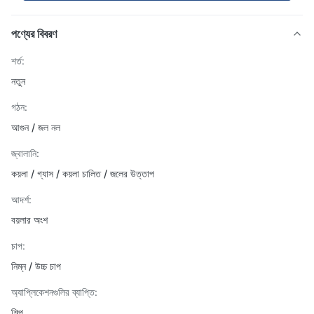
পণ্যের বিবরণ
শর্ত:
নতুন
গঠন:
আগুন / জল নল
জ্বালানি:
কয়লা / গ্যাস / কয়লা চালিত / জলের উত্তাপ
আদর্শ:
বয়লার অংশ
চাপ:
নিম্ন / উচ্চ চাপ
অ্যাপ্লিকেশনগুলির ব্যাপ্তি:
শিল্প