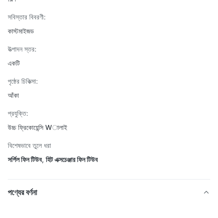
সবিস্তার বিবরণী:
কাস্টমাইজড
উত্পাদন স্তর:
একটি
পৃষ্ঠের চিকিত্সা:
আঁকা
প্রযুক্তি:
উচ্চ ফ্রিকোয়েন্সি Wালাই
বিশেষভাবে তুলে ধরা
সর্পিল ফিন টিউব
,
হিট এক্সচেঞ্জার ফিন টিউব
পণ্যের বর্ণনা