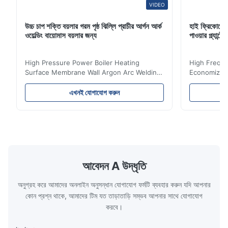
VIDEO
উচ্চ চাপ শক্তি বয়লার গরম পৃষ্ঠ ঝিল্লি প্রাচীর আর্গন আর্ক
হাই ফ্রিকোয়েন
ওয়েল্ডিং বায়োমাস বয়লার জন্য
পাওয়ার প্ল্যান
High Pressure Power Boiler Heating
High Freque
Surface Membrane Wall Argon Arc Welding
Economizer 
For Biomass Boiler Product Introduction
Product Des
Water wall panels with pins usually laid
is a device 
এখনই যোগাযোগ করুন
vertically on the inner wall of the furnace
industrial bo
wall, it is mainly used to absorb the radiant
of the flue 
heat emitted by the flame and high-
the feed wa
temperature flue gas in the furnace.It is
fuel consum
the main type of evaporating heating
the flue gas
surface of all kinds of modern boilers and
energy savi
the basic component of boiler water
at the same
আবেদন A উদ্ধৃতি
circulation loop.Because of both cooling
protection 
অনুগ্রহ করে আমাদের অনলাইন অনুসন্ধান যোগাযোগ ফর্মটি ব্যবহার করুন যদি আপনার
কোন প্রশ্ন থাকে, আমাদের টিম যত তাড়াতাড়ি সম্ভব আপনার সাথে যোগাযোগ
করবে।