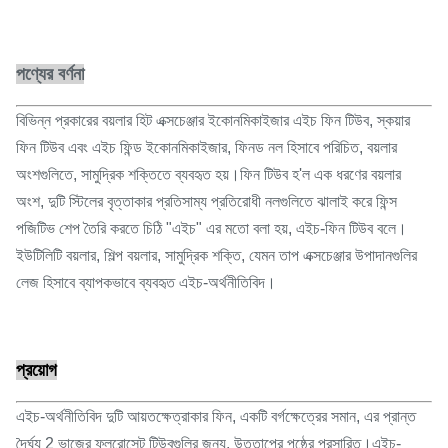
পণ্যের বর্ণনা
বিভিন্ন প্রকারের বয়লার হিট এক্সচেঞ্জার ইকোনমিকাইজার এইচ ফিন টিউব, স্কয়ার
ফিন টিউব এবং এইচ ফিন্ড ইকোনমিকাইজার, ফিনড নল হিসাবে পরিচিত, বয়লার
অংশগুলিতে, সামুদ্রিক শক্তিতে ব্যবহৃত হয়।ফিন টিউব হ'ল এক ধরণের বয়লার
অংশ, দুটি স্টিলের বৃত্তাকার প্রতিসাম্য প্রতিরোধী নলগুলিতে ঝালাই করে ফিন্স
পজিটিভ শেপ তৈরি করতে চিঠি "এইচ" এর মতো বলা হয়, এইচ-ফিন টিউব বলে।
ইউটিলিটি বয়লার, শিল্প বয়লার, সামুদ্রিক শক্তি, যেমন তাপ এক্সচেঞ্জার উপাদানগুলির
লেজ হিসাবে ব্যাপকভাবে ব্যবহৃত এইচ-অর্থনীতিবিদ।
প্রয়োগ
এইচ-অর্থনীতিবিদ দুটি আয়তক্ষেত্রাকার ফিন, একটি বর্গক্ষেত্রের সমান, এর প্রান্ত
দৈর্ঘ্য 2 ভাজের ফ্লুরোসেন্ট টিউবগুলির জন্য, উত্তাপের পৃষ্ঠের প্রসারিত।এইচ-