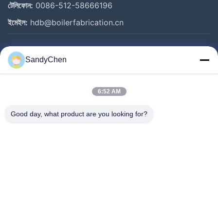
টেলিফোন:
0086-512-58666196
ইমেইল:
hdb@boilerfabrication.cn
গুরুত্বপূর্ণ সংযোগ
SandyChen
বাড়ি
পণ্য
6:52 AM
ভিডিও
Good day, what product are you looking for?
আমাদের সম্পর্কে
কারখানা ভ্রমণ
মান নিয়ন্ত্রণ
উদ্ধৃতির জন্য আবেদন
Follow Us