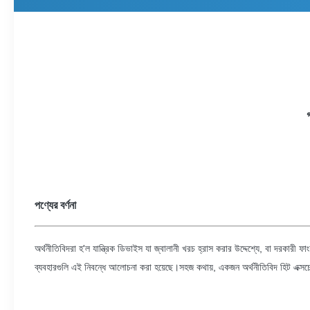
পণ্যের বর্ণনা
অর্থনীতিবিদরা হ'ল যান্ত্রিক ডিভাইস যা জ্বালানী খরচ হ্রাস করার উদ্দেশ্যে, বা দরকারী ফা
ব্যবহারগুলি এই নিবন্ধে আলোচনা করা হয়েছে।সহজ কথায়, একজন অর্থনীতিবিদ হিট এক্সচেঞ