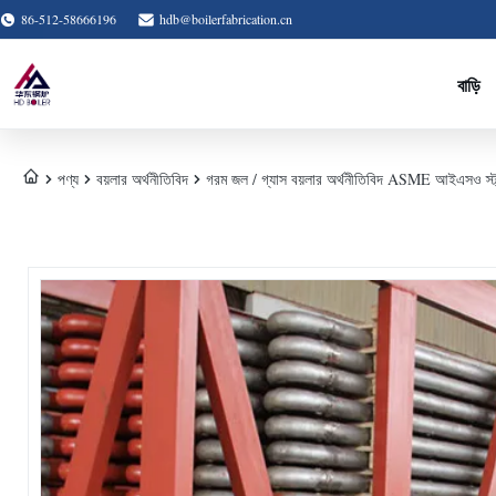
86-512-58666196
hdb@boilerfabrication.cn
বাড়ি
পণ্য
বয়লার অর্থনীতিবিদ
গরম জল / গ্যাস বয়লার অর্থনীতিবিদ ASME আইএসও স্ট্যান্ডার