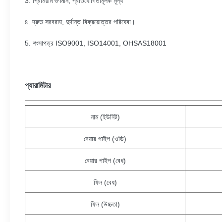
3. প্রিমিয়াম গুণমান, প্রতিযোগিতামূলক মূল্য
৪. দ্রুত সরবরাহ, দুর্দান্ত বিক্রয়োত্তর পরিষেবা।
5. শংসাপত্র ISO9001, ISO14001, OHSAS18001
প্যারামিটার
নাম (ইউনিট)
বেয়ার পাইপ (ওডি)
বেয়ার পাইপ (বেধ)
ফিন (বেধ)
ফিন (উচ্চতা)