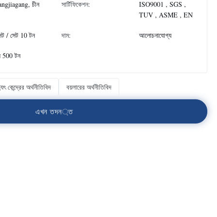
ngjiagang, চীন
সার্টিফিকেশন:
ISO9001 , SGS ,
TUV , ASME , EN
েট / সেট 10 টন
দাম:
আলোচনাযোগ্য
ে 500 টন
্যুৎ কেন্দ্রের অর্থনীতিবিদ
বয়লারের অর্থনীতিবিদ
এ
খ
ন
ত
দ
ন
্
ত