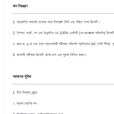
মান নিয়ন্ত্রণ
1. প্রয়োগিত পদার্থের তথ্যের সাথে ইমপ্যাক্ট টেস্ট এবং শক্তি গণনা রিপোর্ট।
2. ইস্পাত প্লেট, নল এবং বৈদ্যুতিন এর 100% এনডিটি (অ-ধ্বংসাত্মক পরিদর্শন) রিপোর্
৩. এক্স-রে, γ-রে এবং তরল প্রবেশকারী পরীক্ষার পরিদর্শন প্রতিবেদন (ldালাই সীমা): প
4. জলবাহী পরীক্ষার রিপোর্ট: মানক চাপ এবং সুরক্ষা নিশ্চিত করুন।
আমাদের সুবিধা
1. চীনা বিখ্যাত ব্র্যান্ড
২. প্রথম শ্রেণির দল