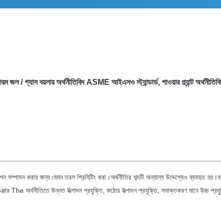
গরম জল / গ্যাস বয়লার অর্থনীতিবিদ ASME আইএসও স্ট্যান্ডার্ড, পাওয়ার প্ল্যান্ট অর্থনীতিবি
ংশন সম্পাদন করার জন্য যেমন তরল প্রিহিটিং করা।অর্থনীতির শব্দটি অন্যান্য উদ্দেশ্যেও ব্যবহৃত হয়।বয়
্জার The অর্থনীতিতে উন্নত উত্পাদন প্রযুক্তি, কঠোর উত্পাদন প্রযুক্তি, সনাক্তকরণ মানে উচ্চ প