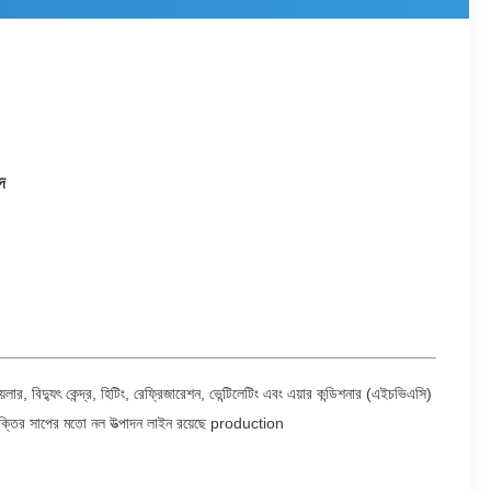
দ
লার, বিদ্যুৎ কেন্দ্র, হিটিং, রেফ্রিজারেশন, ভেন্টিলেটিং এবং এয়ার কন্ডিশনার (এইচভিএসি)
্রযুক্তির সাপের মতো নল উত্পাদন লাইন রয়েছে production