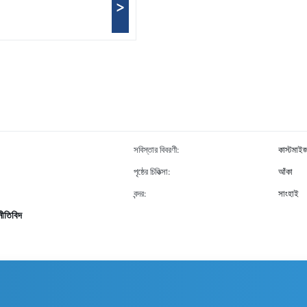
>
সবিস্তার বিবরণী:
কাস্টমাই
পৃষ্ঠের চিকিত্সা:
আঁকা
বন্দর:
সাংহাই
নীতিবিদ