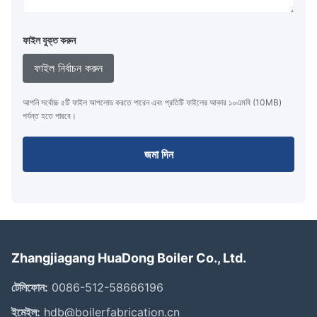
ফাইল যুক্ত করুন
ফাইল নির্বাচন করুন
আপনি সর্বোচ্চ ৫টি ফাইল আপলোড করতে পারেন এবং প্রতিটি ফাইলের আকার ১০এমবি (10MB)
পর্যন্ত হতে পারবে।
জমা দিন
Zhangjiagang HuaDong Boiler Co., Ltd.
টেলিফোন:
0086-512-58666196
ইমেইল:
hdb@boilerfabrication.cn