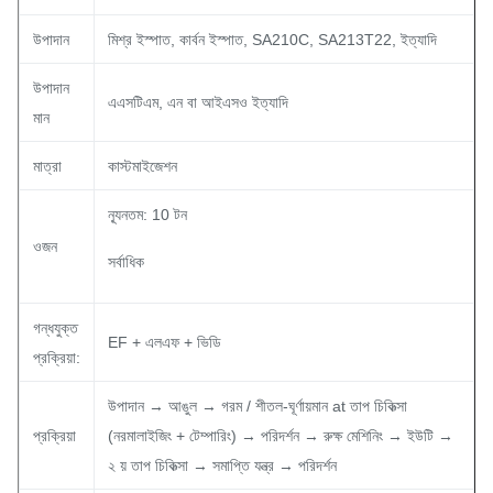
উপাদান
মিশ্র ইস্পাত, কার্বন ইস্পাত, SA210C, SA213T22, ইত্যাদি
উপাদান
এএসটিএম, এন বা আইএসও ইত্যাদি
মান
মাত্রা
কাস্টমাইজেশন
ন্যূনতম: 10 টন
ওজন
সর্বাধিক
গন্ধযুক্ত
EF + এলএফ + ভিডি
প্রক্রিয়া:
উপাদান → আঙুল → গরম / শীতল-ঘূর্ণায়মান at তাপ চিকিত্সা
প্রক্রিয়া
(নরমালাইজিং + টেম্পারিং) → পরিদর্শন → রুক্ষ মেশিনিং → ইউটি →
২ য় তাপ চিকিত্সা → সমাপ্তি যন্ত্র → পরিদর্শন