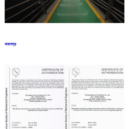
সনদপত্র