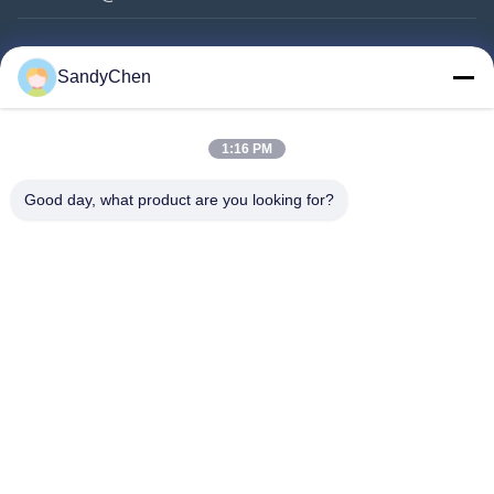
গুরুত্বপূর্ণ সংযোগ
SandyChen
বাড়ি
পণ্য
1:16 PM
ভিডিও
Good day, what product are you looking for?
আমাদের সম্পর্কে
কারখানা ভ্রমণ
মান নিয়ন্ত্রণ
উদ্ধৃতির জন্য আবেদন
Follow Us