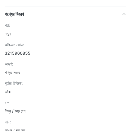
পণ্যের বিবরণ
শর্ত:
নতুন
এইচএস কোড:
3215960855
আদর্শ:
শক্তি সঞ্চয়
পৃষ্ঠের চিকিত্সা:
আঁকা
চাপ:
নিম্ন / উচ্চ চাপ
গঠন:
আগুন / জল নল