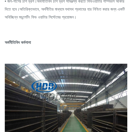
• জল-পাশের চাপ ড্রপ।অর্থনীতিবিদ চাপ ড্রপ সামঞ্জস্য করতে ফিডওয়াটার পাম্পগুলি আকার
দিতে হবে।অতিরিক্তভাবে, অর্থনীতির মাধ্যমে যথাযথ প্রবাহের হার নিশ্চিত করার জন্য একটি
অবিচ্ছিন্ন মডুলেটিং ফিড ওয়াটার সিস্টেমের প্রয়োজন।
অর্থনীতিবিদ কর্মশালা