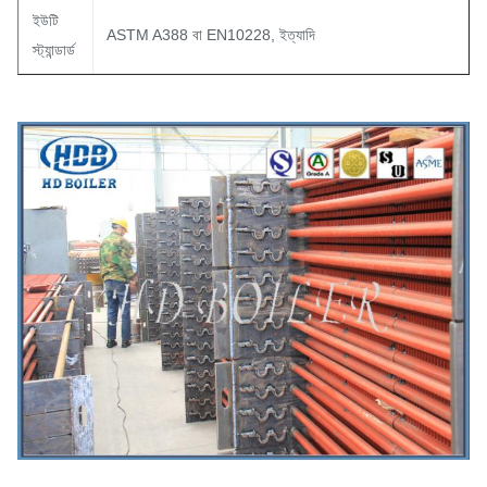
ইউটি
ASTM A388 বা EN10228, ইত্যাদি
স্ট্যান্ডার্ড