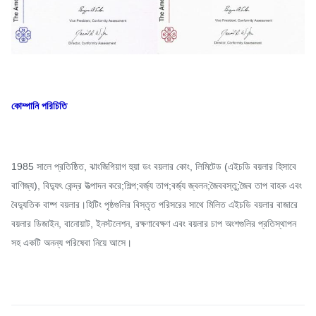
কোম্পানি পরিচিতি
1985 সালে প্রতিষ্ঠিত, ঝাংজিগিয়াগ হুয়া ডং বয়লার কোং, লিমিটেড (এইচডি বয়লার হিসাবে
বাণিজ্য), বিদ্যুৎ কেন্দ্র উত্পাদন করে;শিল্প;বর্জ্য তাপ;বর্জ্য জ্বলন;জৈববস্তু;জৈব তাপ বাহক এবং
বৈদ্যুতিক বাষ্প বয়লার।হিটিং পৃষ্ঠগুলির বিস্তৃত পরিসরের সাথে মিলিত এইচডি বয়লার বাজারে
বয়লার ডিজাইন, বানোয়াট, ইনস্টলেশন, রক্ষণাবেক্ষণ এবং বয়লার চাপ অংশগুলির প্রতিস্থাপন
সহ একটি অনন্য পরিষেবা নিয়ে আসে।