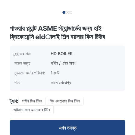
পাওয়ার প্ল্যান্ট ASME স্ট্যান্ডার্ডের জন্য হাই
ফ্রিকোয়েন্সি eldালাই শিল্প বয়লার ফিন টিউব
ব্র্যান্ডের নাম:
HD BOILER
মডেল নম্বর:
সর্পিল / এইচ টাইপ
ন্যূনতম অর্ডার পরিমাণ:
1 সেট
দাম:
আলোচনাযোগ্য
ট্যাগ:
সর্পিল ফিন টিউব
হিট এক্সচেঞ্জার ফিন টিউব
জরিমানা তাপ এক্সচেঞ্জার টিউব
এখন তদন্ত