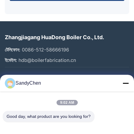
Zhangjiagang HuaDong Boiler Co., Ltd.
টেলিফোন:
0086-512-58666196
ইমেইল:
hdb@boilerfabrication.cn
গুরুত্বপূর্ণ সংযোগ
SandyChen
বাড়ি
পণ্য
9:02 AM
ভিডিও
Good day, what product are you looking for?
আমাদের সম্পর্কে