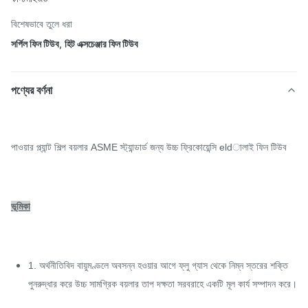
বিশেষভাবে তুলে ধরা
সর্পিল ফিন টিউব
,
হিট এক্সচেঞ্জার ফিন টিউব
পণ্যের বর্ণনা
পাওয়ার প্ল্যান্ট শিল্প বয়লার ASME স্ট্যান্ডার্ড জন্য উচ্চ ফ্রিকোয়েন্সি eldালাই ফিন টিউব
ভূমিকা
1. অর্থনীতিবিদ বায়ুমণ্ডলে অবসন্ন হওয়ার আগে ফ্লু গ্যাস থেকে নিম্ন স্তরের শক্তি
পুনরুদ্ধার করে উচ্চ সামগ্রিক বয়লার তাপ দক্ষতা সরবরাহে একটি মূল কার্য সম্পাদন করে।