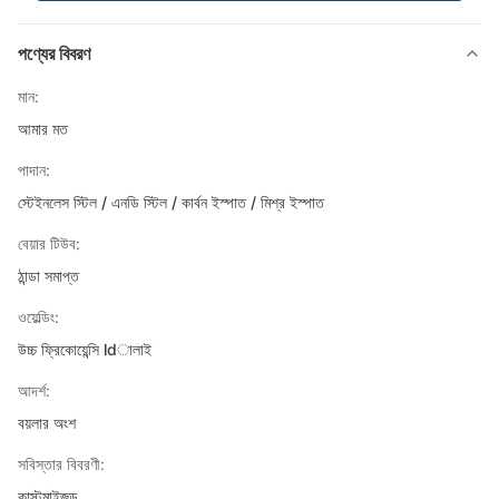
পণ্যের বিবরণ
মান:
আমার মত
পাদান:
স্টেইনলেস স্টিল / এনডি স্টিল / কার্বন ইস্পাত / মিশ্র ইস্পাত
বেয়ার টিউব:
ঠান্ডা সমাপ্ত
ওয়েল্ডিং:
উচ্চ ফ্রিকোয়েন্সি ldালাই
আদর্শ:
বয়লার অংশ
সবিস্তার বিবরণী:
কাস্টমাইজড