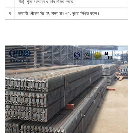
সীম): পুরো বয়লারের গুণমান নিশ্চিত করতে।
ঘ
জলবাহী পরীক্ষার রিপোর্ট: মানক চাপ এবং সুরক্ষা নিশ্চিত করুন।