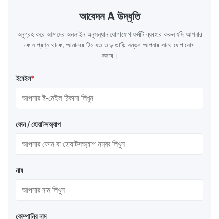
surface of all kinds of modern boilers and
energy savi
the basic component of boiler water
at the same
আবেদন A উদ্ধৃতি
circulation loop.Because of both cooling
protection 
অনুগ্রহ করে আমাদের অনলাইন অনুসন্ধান যোগাযোগ ফর্মটি ব্যবহার করুন যদি আপনার
কোন প্রশ্ন থাকে, আমাদের টিম যত তাড়াতাড়ি সম্ভব আপনার সাথে যোগাযোগ
করবে।
ইমেইল
*
ফোন / হোয়াটসঅ্যাপ
নাম
কোম্পানির নাম