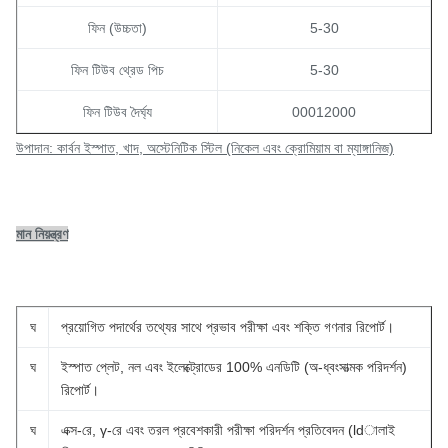
ফিন (উচ্চতা)
5-30
ফিন টিউব থ্রেড পিচ
5-30
ফিন টিউব দৈর্ঘ্য
00012000
উপাদান: কার্বন ইস্পাত, খাদ, অস্টেনিটিক স্টিল (নিকেল এবং ক্রোমিয়াম বা ম্যাঙ্গানিজ)
মান নিয়ন্ত্রণ
ঘ
প্রয়োগিত পদার্থের তথ্যের সাথে প্রভাব পরীক্ষা এবং শক্তি গণনার রিপোর্ট।
ঘ
ইস্পাত প্লেট, নল এবং ইলেক্ট্রোডের 100% এনডিটি (অ-ধ্বংসাত্মক পরিদর্শন)
রিপোর্ট।
ঘ
এক্স-রে, γ-রে এবং তরল প্রবেশকারী পরীক্ষা পরিদর্শন প্রতিবেদন (ldালাই