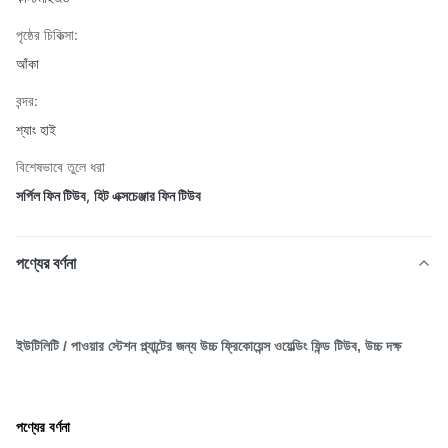
পৃষ্ঠের চিকিত্সা:
আঁকা
বন্দর:
শ্যাং হাই
বিশেষভাবে তুলে ধরা
সর্পিল ফিন টিউব
,
হিট এক্সচেঞ্জার ফিন টিউব
পণ্যের বর্ণনা
ইউটিলিটি / পাওয়ার স্টেশন প্ল্যান্টের জন্য উচ্চ ফ্রিকোয়েন্স ওয়েল্ডিং ফিন্ড টিউব, উচ্চ দক্ষ
পণ্যের বর্ণনা