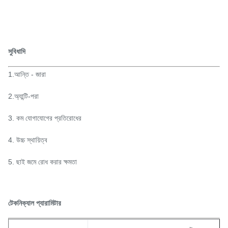
সুবিধাদি
1.আন্তি - জারা
2.অ্যান্টি-পরা
3. কম যোগাযোগের প্রতিরোধের
4. উচ্চ স্থায়িত্ব
5. ছাই জমে রোধ করার ক্ষমতা
টেকনিক্যাল প্যারামিটার