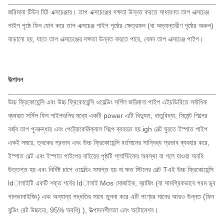
জরিমানা টিউব হিট এক্সচেঞ্জার। তাপ এক্সচেঞ্জের দক্ষতা উন্নত করতে সাধারণত তাপ এক্সচেঞ্জ
পাইপ পৃষ্ঠে ফিন যোগ করে তাপ এক্সচেঞ্জ পাইপ পৃষ্ঠের ক্ষেত্রফল (বা অভ্যন্তরীণ পৃষ্ঠের অঞ্চল)
বাড়ানো হয়, যাতে তাপ এক্সচেঞ্জের দক্ষতা উন্নত করতে পারে, যেমন তাপ এক্সচেঞ্জ পাইপ।
উত্পাদন
উচ্চ ফ্রিকোয়েন্সি এবং উচ্চ ফ্রিকোয়েন্সি ওয়েল্ডিং সর্পিল জরিমানা পাইপ এইচডিবিতে সর্বাধিক
ব্যবহৃত সর্পিল ফিন পাইপগুলির মধ্যে একটি power এটি বিদ্যুত, ধাতুবিদ্যা, সিমেন্ট শিল্পের
বর্জ্য তাপ পুনরুদ্ধার এবং পেট্রোকেমিক্যাল শিল্পে ব্যবহৃত হয় igh বেল্ট ঘুরতে ইস্পাত পাইপ
একই সময়ে, ত্বকের প্রভাব এবং উচ্চ ফ্রিকোয়েন্সি বর্তমানের সান্নিধ্য প্রভাব ব্যবহার করে,
ইস্পাত বেল্ট এবং ইস্পাত পাইপের বাইরের পৃষ্ঠটি প্লাস্টিকের অবস্থা বা গলে যাওয়া অবধি
উত্তপ্ত হয় এবং নির্দিষ্ট চাপে ওয়েল্ডিং সমাপ্ত হয় না ক্ষত স্টিলের বেল্ট Tএই উচ্চ ফ্রিকোয়েন্সি
ldালাইটি একটি শক্ত পর্বের ldালাই Mos মোজাইক, ব্রাজিং (বা সামগ্রিকভাবে গরম ডুব
গালভানাইজিং) এবং অন্যান্য পদ্ধতির সাথে তুলনা করে এটি পণ্যের মানের আরও উন্নত (ফিন
বন্ডিং রেট উচ্চতর, 95% অবধি) ), উত্পাদনশীলতা এবং অটোমেশন।