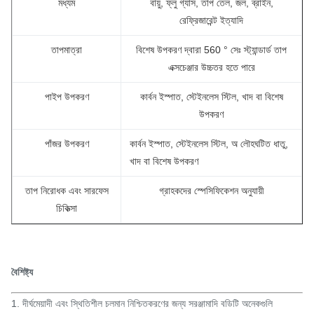
মধ্যম
বায়ু, ফ্লু গ্যাস, তাপ তেল, জল, ব্রাইন,
রেফ্রিজারেন্ট ইত্যাদি
তাপমাত্রা
বিশেষ উপকরণ দ্বারা 560 ° সেঃ স্ট্যান্ডার্ড তাপ
এক্সচেঞ্জার উচ্চতর হতে পারে
পাইপ উপকরণ
কার্বন ইস্পাত, স্টেইনলেস স্টিল, খাদ বা বিশেষ
উপকরণ
পাঁজর উপকরণ
কার্বন ইস্পাত, স্টেইনলেস স্টিল, অ লৌহঘটিত ধাতু,
খাদ বা বিশেষ উপকরণ
তাপ নিরোধক এবং সারফেস
গ্রাহকদের স্পেসিফিকেশন অনুযায়ী
চিকিত্সা
বৈশিষ্ট্য
1. দীর্ঘমেয়াদী এবং স্থিতিশীল চলমান নিশ্চিতকরণের জন্য সরঞ্জামাদি বডিটি অনেকগুলি