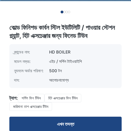
কোল্ড ফিনিশড কার্বন স্টিল ইউটিলিটি / পাওয়ার স্টেশন
প্ল্যান্ট, হিট এক্সচেঞ্জার জন্য ফিনেড টিউব
ব্র্যান্ডের নাম:
HD BOILER
মডেল নম্বর:
এইচ / সর্পিল টাইওয়াইপি
ন্যূনতম অর্ডার পরিমাণ:
500 টন
দাম:
আলোচনাযোগ্য
ট্যাগ:
সর্পিল ফিন টিউব
হিট এক্সচেঞ্জার ফিন টিউব
জরিমানা তাপ এক্সচেঞ্জার টিউব
এখন তদন্ত