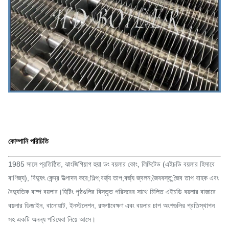
কোম্পানি পরিচিতি
1985 সালে প্রতিষ্ঠিত, ঝাংজিগিয়াগ হুয়া ডং বয়লার কোং, লিমিটেড (এইচডি বয়লার হিসাবে
বাণিজ্য), বিদ্যুৎ কেন্দ্র উত্পাদন করে;শিল্প;বর্জ্য তাপ;বর্জ্য জ্বলন;জৈববস্তু;জৈব তাপ বাহক এবং
বৈদ্যুতিক বাষ্প বয়লার।হিটিং পৃষ্ঠগুলির বিস্তৃত পরিসরের সাথে মিলিত এইচডি বয়লার বাজারে
বয়লার ডিজাইন, বানোয়াট, ইনস্টলেশন, রক্ষণাবেক্ষণ এবং বয়লার চাপ অংশগুলির প্রতিস্থাপন
সহ একটি অনন্য পরিষেবা নিয়ে আসে।