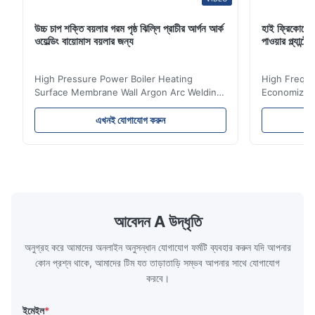
উচ্চ চাপ শক্তি বয়লার গরম পৃষ্ঠ ঝিল্লি প্রাচীর আর্গন আর্ক
হাই ফ্রিকোয়েন
ওয়েল্ডিং বায়োমাস বয়লার জন্য
পাওয়ার প্ল্যান
High Pressure Power Boiler Heating
High Freque
Surface Membrane Wall Argon Arc Welding
Economizer 
For Biomass Boiler Product Introduction
Product Des
Water wall panels with pins usually laid
is a device 
এখনই যোগাযোগ করুন
vertically on the inner wall of the furnace
industrial bo
wall, it is mainly used to absorb the radiant
of the flue 
heat emitted by the flame and high-
the feed wa
temperature flue gas in the furnace.It is
fuel consum
the main type of evaporating heating
the flue gas
surface of all kinds of modern boilers and
energy savi
the basic component of boiler water
at the same
আবেদন A উদ্ধৃতি
circulation loop.Because of both cooling
protection 
অনুগ্রহ করে আমাদের অনলাইন অনুসন্ধান যোগাযোগ ফর্মটি ব্যবহার করুন যদি আপনার
কোন প্রশ্ন থাকে, আমাদের টিম যত তাড়াতাড়ি সম্ভব আপনার সাথে যোগাযোগ
করবে।
ইমেইল
*