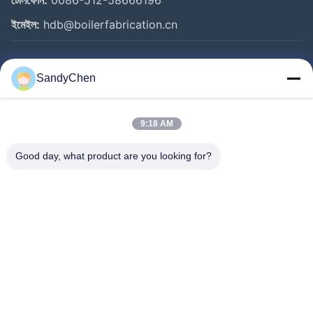
টেলিফোন:
0086-512-58666196
ইমেইল:
hdb@boilerfabrication.cn
গুরুত্বপূর্ণ সংযোগ
SandyChen
বাড়ি
পণ্য
9:18 AM
ভিডিও
Good day, what product are you looking for?
আমাদের সম্পর্কে
কারখানা ভ্রমণ
মান নিয়ন্ত্রণ
উদ্ধৃতির জন্য আবেদন
Follow Us