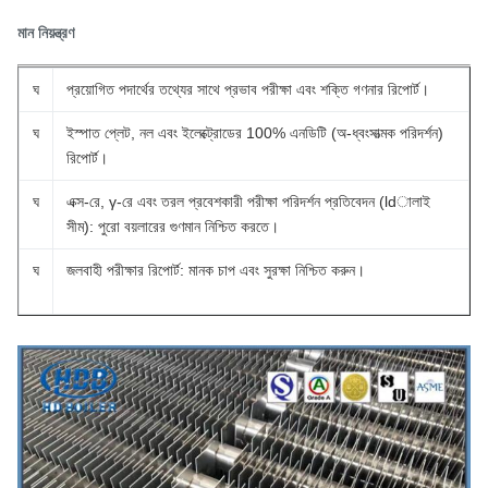
মান নিয়ন্ত্রণ
ঘ
প্রয়োগিত পদার্থের তথ্যের সাথে প্রভাব পরীক্ষা এবং শক্তি গণনার রিপোর্ট।
ঘ
ইস্পাত প্লেট, নল এবং ইলেক্ট্রোডের 100% এনডিটি (অ-ধ্বংসাত্মক পরিদর্শন)
রিপোর্ট।
ঘ
এক্স-রে, γ-রে এবং তরল প্রবেশকারী পরীক্ষা পরিদর্শন প্রতিবেদন (ldালাই
সীম): পুরো বয়লারের গুণমান নিশ্চিত করতে।
ঘ
জলবাহী পরীক্ষার রিপোর্ট: মানক চাপ এবং সুরক্ষা নিশ্চিত করুন।