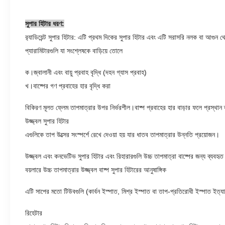
সুপার হিটার ধরণ:
র‌্যাডিয়েন্ট সুপার হিটার: এটি প্রথম দিকের সুপার হিটার এবং এটি সরাসরি নলক বা আগুন
প্যারামিটারগুলি যা সংশ্লেষকে বাড়িয়ে তোলে
ক।জ্বালানী এবং বায়ু প্রবাহ বৃদ্ধি (দহন গ্যাস প্রবাহ)
খ।বাষ্পের গণ প্রবাহের হার বৃদ্ধি করা
বিকিরণ মূলত ফ্লেম তাপমাত্রার উপর নির্ভরশীল।বাষ্প প্রবাহের হার বাড়ার ফলে প্রস্থান 
উজ্জ্বল সুপার হিটার
এগুলিকে তাপ উত্সের সংস্পর্শে রেখে দেওয়া হয় যার ধাতব তাপমাত্রার উন্নতি প্রয়োজন।
উজ্জ্বল এবং কনভেটিভ সুপার হিটার এবং রিহারারগুলি উচ্চ তাপমাত্রা বাষ্পের জন্য ব্যবহৃত
বয়লারে উচ্চ তাপমাত্রার উজ্জ্বল বাষ্প সুপার হিটারের আনুষাঙ্গিক
এটি সাপের মতো টিউবগুলি (কার্বন ইস্পাত, মিশ্র ইস্পাত বা তাপ-প্রতিরোধী ইস্পাত ইত্
রিহেটার