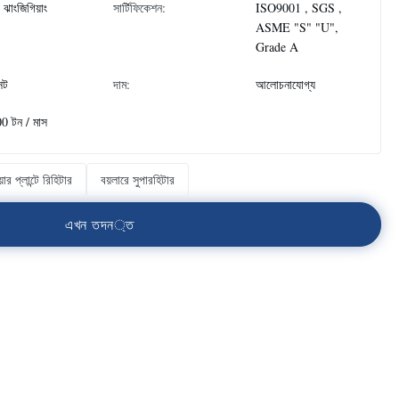
 ঝাংজিগিয়াং
সার্টিফিকেশন:
ISO9001 , SGS ,
ASME "S" "U",
Grade A
েট
দাম:
আলোচনাযোগ্য
0 টন / মাস
়ার প্লান্টে রিহিটার
বয়লারে সুপারহিটার
এ
খ
ন
ত
দ
ন
্
ত