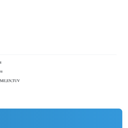
য়
জড
SME,EN,TUV