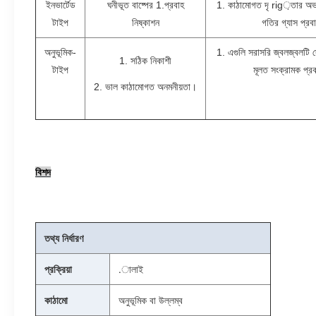
ইনভার্টেড
ঘনীভূত বাষ্পের 1.প্রবাহ
1. কাঠামোগত দৃ rig়তার অভা
টাইপ
নিষ্কাশন
গতির গ্যাস প্রব
অনুভূমিক-
1. এগুলি সরাসরি জ্বলজ্বলটি দ
1. সঠিক নিকাশী
টাইপ
মূলত সংক্রামক প্র
2. ভাল কাঠামোগত অনমনীয়তা।
বিশদ
তথ্য নির্ধারণ
প্রক্রিয়া
.ালাই
কাঠামো
অনুভূমিক বা উল্লম্ব