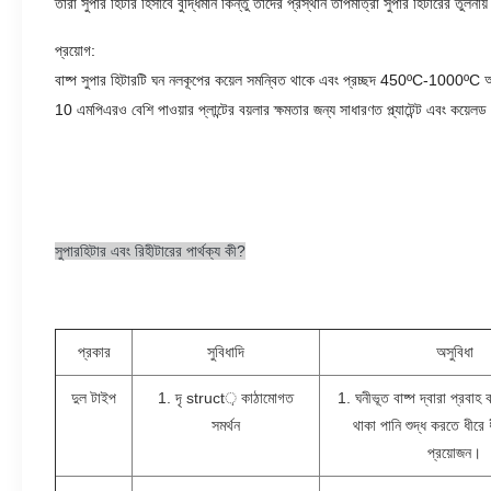
তারা সুপার হিটার হিসাবে বুদ্ধিমান কিন্তু তাদের প্রস্থান তাপমাত্রা সুপার হিটারের তু
প্রয়োগ:
বাষ্প সুপার হিটারটি ঘন নলকূপের কয়েল সমন্বিত থাকে এবং প্রচ্ছদ 450ºC-1000ºC অধ
10 এমপিএরও বেশি পাওয়ার প্লান্টের বয়লার ক্ষমতার জন্য সাধারণত প্ল্যাটেন্ট এবং কয়েল
সুপারহিটার এবং রিহীটারের পার্থক্য কী?
প্রকার
সুবিধাদি
অসুবিধা
দুল টাইপ
1. দৃ struct় কাঠামোগত
1. ঘনীভূত বাষ্প দ্বারা প্রবাহ 
সমর্থন
থাকা পানি শুদ্ধ করতে ধীরে ধ
প্রয়োজন।