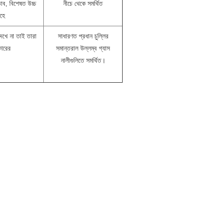
ব, বিশেষত উচ্চ
নীচে থেকে সমর্থিত
াহে
েখে না তাই তারা
সাধারণত প্রধান চুল্লির
কারের
সমান্তরাল উল্লম্ব গ্যাস
নালীগুলিতে সমর্থিত।