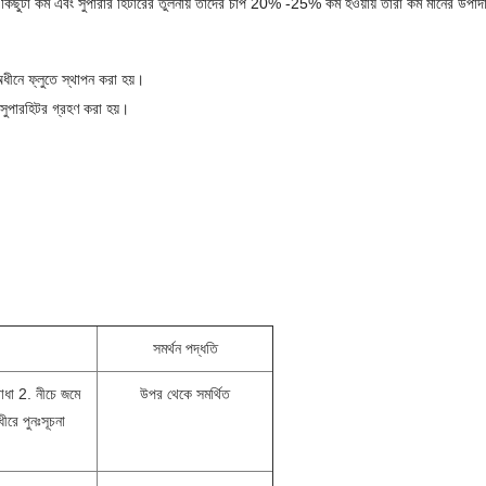
লনায় কিছুটা কম এবং সুপারার হিটারের তুলনায় তাদের চাপ 20% -25% কম হওয়ায় তারা কম মানের উপাদা
ীনে ফ্লুতে স্থাপন করা হয়।
ড সুপারহিটর গ্রহণ করা হয়।
সমর্থন পদ্ধতি
বাধা 2. নীচে জমে
উপর থেকে সমর্থিত
ীরে পুনঃসূচনা