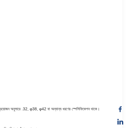
ীর প্রয়োজন অনুসারে .32, φ38, φ42 বা অন্যান্য ধরণের স্পেসিফিকেশন থাকে।