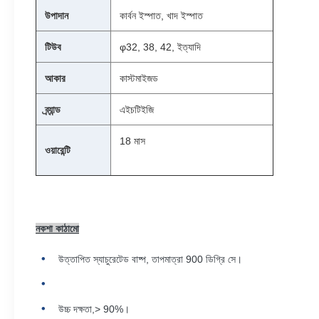
উপাদান
কার্বন ইস্পাত, খাদ ইস্পাত
টিউব
φ32, 38, 42, ইত্যাদি
আকার
কাস্টমাইজড
ব্র্যান্ড
এইচটিইজি
18 মাস
ওয়ারেন্টি
নকশা কাঠামো
উত্তাপিত স্যাচুরেটেড বাষ্প, তাপমাত্রা 900 ডিগ্রি সে।
উচ্চ দক্ষতা,> 90%।