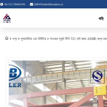
86-512-58666196
hdb@boilerfabrication.cn
বাড়ি
পণ্য
সুপারহিটার এবং রিহীটার
পাওয়ার প্লান্ট টিপি 321 হাই জারা ASME জন্য বয়ল