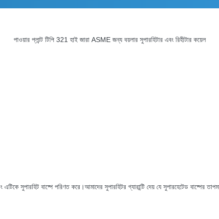
পাওয়ার প্লান্ট টিপি 321 হাই জারা ASME জন্য বয়লার সুপারহিটার এবং রিহীটার কয়েল
 এবং এটিকে সুপারহিট বাষ্পে পরিণত করে।আমাদের সুপারহিটর গ্যারান্টি দেয় যে সুপারহেটেড বাষ্পে