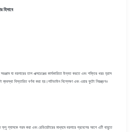
জার হিসাবে
ণের সরঞ্জাম যা বয়লারের তাপ এক্সচেঞ্জের কার্যকারিতা উন্নত করতে এবং শক্তির খরচ হ্রাস
্যবস্থা বিস্তারিত বর্ণনা করা হয়।শাটডাউন বিশ্লেষণ এবং এয়ার ফুটো নিয়ন্ত্রণও
ত ফ্লু গ্যাসকে গরম করা এবং রেডিয়েটারের মাধ্যমে বয়লারে প্রবেশের আগে এটি বায়ুতে