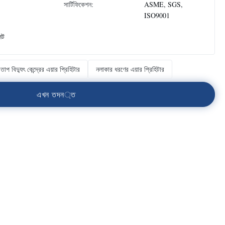
সার্টিফিকেশন:
ASME, SGS,
ISO9001
েট
তাপ বিদ্যুৎ কেন্দ্রের এয়ার প্রিহিটার
নলাকার ধরণের এয়ার প্রিহিটার
এ
খ
ন
ত
দ
ন
্
ত