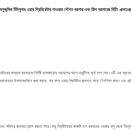
অনুভূমিক
টিউবুলার এয়ার প্রিহিয়েটার পাওয়ার স্টেশন বয়লার এবং শিল্প বয়লারের হিটিং এক্সচেঞ্
ডিয়েটারের মাধ্যমে বয়লারকে নির্দিষ্ট তাপমাত্রায় প্রবেশের আগে বায়ুটিকে পূর্বে তাপ দেয়।এটি এক ধর
্থানান্তর উপাদানগুলিতে জমা করবে, যার ফলে এয়ার প্রিহিটার জ্বলতে পারে।ইগনিশন কারণ এবং পাল্টা ব
 এবং শক্তির ব্যবহার হ্রাস করতে পারে।বায়ু প্রিহীটারের কাজটি হ'ল বয়লারের লেজের ফ্লু থেকে নিঃসৃ