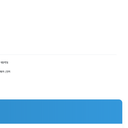
বয়লার
িজেল তেল