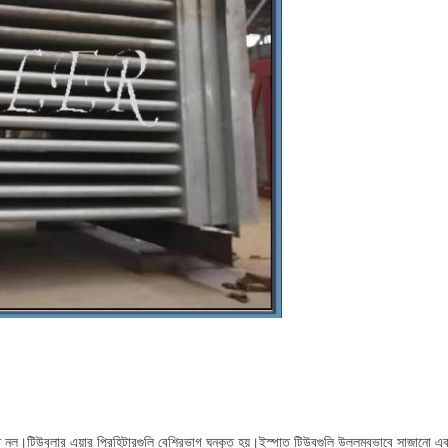
পাত নল।টিউবুলার এয়ার প্রিহিটারগুলি বেশিরভাগ ঘনকৃত হয়।ইস্পাত টিউবগুলি উল্লম্বভাবে সাজানো 