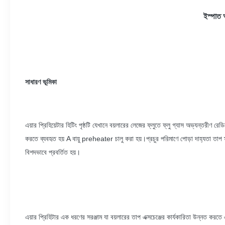
ইস্পাত 
সাধারণ ভূমিকা
এয়ার প্রিহিয়েটার হিটিং পৃষ্ঠটি যেখানে বয়লারের লেজের ফ্লুতে ফ্লু গ্যাস অভ্যন্তরীণ রে
করতে ব্যবহৃত হয় A বায়ু preheater চালু করা হয়।প্রচুর পরিমাণে পোড়া দাহ্যতা তাপ স
বিশদভাবে প্রবর্তিত হয়।
এয়ার প্রিহিটার এক ধরণের সরঞ্জাম যা বয়লারের তাপ এক্সচেঞ্জের কার্যকারিতা উন্নত করতে