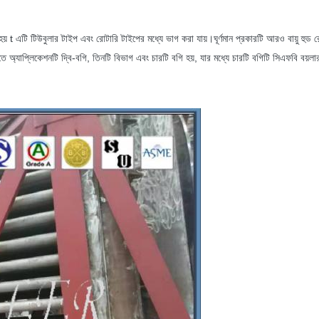
 হয় t এটি টিউবুলার টাইপ এবং রোটারি টাইপের মধ্যে ভাগ করা যায়।ঘূর্ণমান প্রকারটি আরও বায়ু হুড 
গুলিতে অ্যাপ্লিকেশনটি দ্বি-বগি, তিনটি বিভাগ এবং চারটি বগি হয়, যার মধ্যে চারটি বগিটি সিএফবি বয়লা