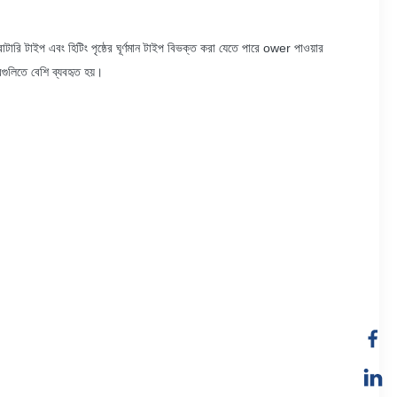
রোটারি টাইপ এবং হিটিং পৃষ্ঠের ঘূর্ণমান টাইপ বিভক্ত করা যেতে পারে ower পাওয়ার
রগুলিতে বেশি ব্যবহৃত হয়।