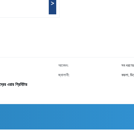
>
আবেদন:
সব ধরণের 
জ্বালানী:
কয়লা, ড
্দ্রের এয়ার প্রিহিটার