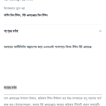
বিশেষভাবে তুলে ধরা
সর্পিল ফিন টিউব
,
হিট এক্সচেঞ্জার ফিন টিউব
পণ্যের বর্ণনা
বয়লারের অর্থনীতিবিদ যন্ত্রাংশের জন্য এএসএমই শংসাপত্র ফিনড টিউব হিট এক্সচেঞ্জ
পণ্যের বর্ণনা
তাপ এক্সচেঞ্জের উপাদান হিসাবে, জরিমানা টিউব দীর্ঘকাল ধরে উচ্চ-তাপমাত্রা ফ্লু গ্যাসের শর্তে
কাজ করে।উদাহরণস্বরূপ, বয়লার হিট এক্সচেঞ্জারে ব্যবহৃত জরিমানা টিউবটি খারাপ অপারেটিং