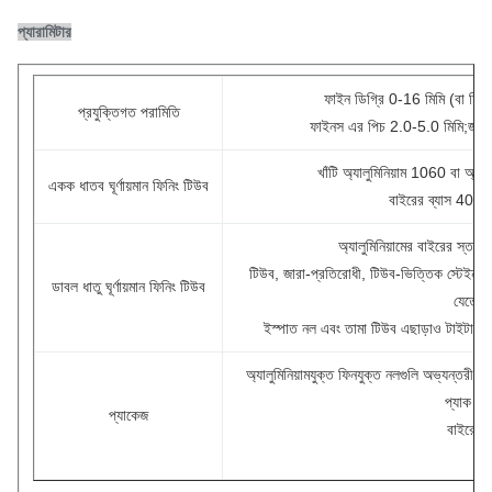
প্যারামিটার
ফাইন ডিগ্রি 0-16 মিমি (বা ফি
প্রযুক্তিগত পরামিতি
ফাইনস এর পিচ 2.0-5.0 মিমি;জরিম
খাঁটি অ্যালুমিনিয়াম 1060 বা অ্
একক ধাতব ঘূর্ণায়মান ফিনিং টিউব
বাইরের ব্যাস 40 মি
অ্যালুমিনিয়ামের বাইরের স্তর 
টিউব, জারা-প্রতিরোধী, টিউব-ভিত্তিক স্টেইনলেস 
ডাবল ধাতু ঘূর্ণায়মান ফিনিং টিউব
যেতে প
ইস্পাত নল এবং তামা টিউব এছাড়াও টাইটানিয়া
অ্যালুমিনিয়ামযুক্ত ফিনযুক্ত নলগুলি অভ্যন্তরীণ এ
প্যাক করা
প্যাকেজ
বাইরের ম