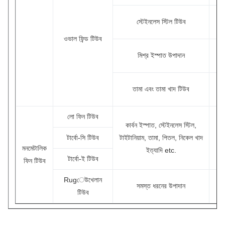
স্
স্টেইনলেস স্টিল টিউব
ওভাল ফিন্ড টিউব
ম
মিশ্র ইস্পাত উপাদান
তা
তামা এবং তামা খাদ টিউব
লো ফিন টিউব
কার্বন ইস্পাত, স্টেইনলেস স্টিল,
টার্বো-সি টিউব
টাইটানিয়াম, তামা, পিতল, নিকেল খাদ
মনমেটালিক
ইত্যাদি etc.
টার্বো-ই টিউব
ফিন টিউব
Rugেউখেলান
সমস্ত ধরনের উপাদান
টিউব