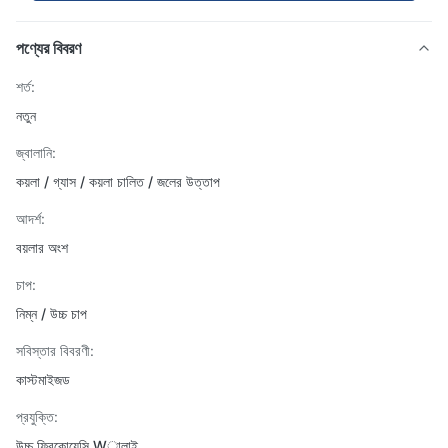
পণ্যের বিবরণ
শর্ত:
নতুন
জ্বালানি:
কয়লা / গ্যাস / কয়লা চালিত / জলের উত্তাপ
আদর্শ:
বয়লার অংশ
চাপ:
নিম্ন / উচ্চ চাপ
সবিস্তার বিবরণী:
কাস্টমাইজড
প্রযুক্তি:
উচ্চ ফ্রিকোয়েন্সি Wালাই