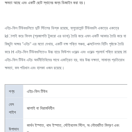
ক্ষমতা আছে এবং একটি ছোট স্থানের জন্য ডিজাইন করা হয়।
এইচ-ফিন টিউবগুলিতে দুটি স্টিলের ডিস্ক রয়েছে, ফ্লুরোসেন্ট টিউবগুলি একত্রে একত্রে
ldালাই করে ফিনস (প্রজাপতি টুকরো এর ডানা) তৈরি করে এমন একটি আকার তৈরি করে যা
কিছুটা অক্ষর "এইচ" এর মতো দেখায়, একটি দক্ষ শক্তি সঞ্চয়, এক্সটেনশন হিটিং পৃষ্ঠকে তৈরি
করে H এইচ-ফিন টিউবগুলিতেও উচ্চ হারে ফিউশন ওয়েল্ড এবং ওয়েল্ড প্রসার্য শক্তি রয়েছে H
এইচ-ফিন টিউব এইচ অর্থনীতিবিদের সাথে একত্রিত হয়, যার উচ্চ দক্ষতা, সামান্য প্রতিরোধ
ক্ষমতা, কম পরিধান এবং হালকা ওজন রয়েছে।
পণ্য
এইচ-ফিন টিউব
বেস
ঝালাই বা বিরামবিহীন
পাইপ
কার্বন ইস্পাত, খাদ ইস্পাত, স্টেইনলেস স্টিল, অ লৌহঘটিত মিশ্রণ এবং
উপাদান