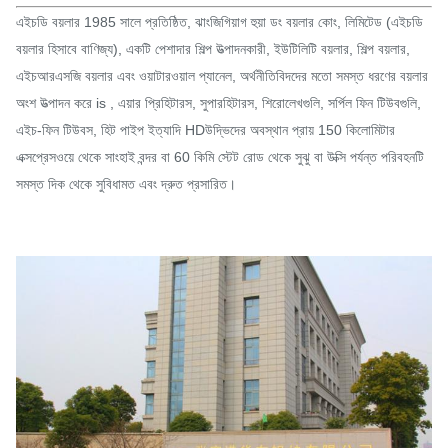
এইচডি বয়লার 1985 সালে প্রতিষ্ঠিত, ঝাংজিগিয়াগ হুয়া ডং বয়লার কোং, লিমিটেড (এইচডি
বয়লার হিসাবে বাণিজ্য), একটি পেশাদার শিল্প উত্পাদনকারী, ইউটিলিটি বয়লার, শিল্প বয়লার,
এইচআরএসজি বয়লার এবং ওয়াটারওয়াল প্যানেল, অর্থনীতিবিদদের মতো সমস্ত ধরণের বয়লার
অংশ উত্পাদন করে is , এয়ার প্রিহিটারস, সুপারহিটারস, শিরোলেখগুলি, সর্পিল ফিন টিউবগুলি,
এইচ-ফিন টিউবস, হিট পাইপ ইত্যাদি HDউদ্ভিদের অবস্থান প্রায় 150 কিলোমিটার
এক্সপ্রেসওয়ে থেকে সাংহাই বন্দর বা 60 কিমি স্টেট রোড থেকে সুঝু বা উক্সি পর্যন্ত পরিবহনটি
সমস্ত দিক থেকে সুবিধামত এবং দ্রুত প্রসারিত।