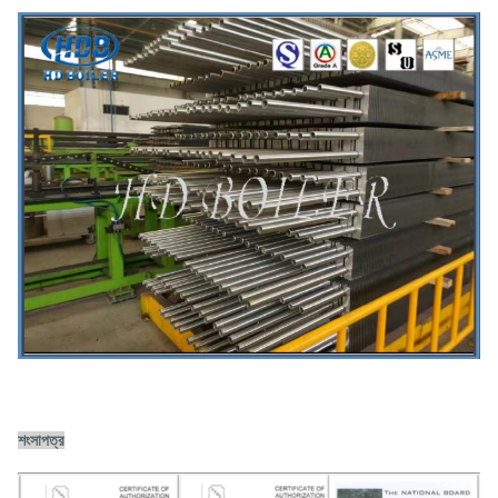
শংসাপত্র