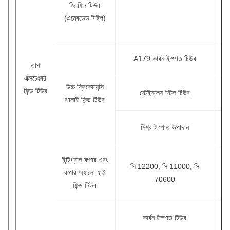
জি-ফিন টিউব
(এম্বেডেড টাইপ)
ক
A179 কার্বন ইস্পাত টিউব
তাপ
এক্সচেঞ্জার
উচ্চ ফ্রিকোয়েন্সি
স্
ফিন্ড টিউব
স্টেইনলেস স্টিল টিউব
ঝালাই ফিন্ড টিউব
ম
মিশ্র ইস্পাত উপাদান
ইন্টিগ্রাল কপার এবং
সি
সি 12200, সি 11000, সি
কপার অ্যালো হাই
1
70600
ফিন্ড টিউব
ক
কার্বন ইস্পাত টিউব