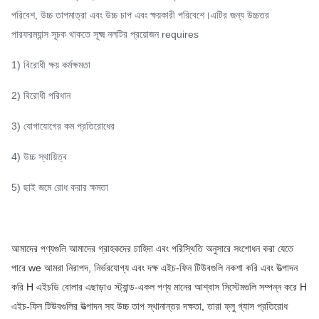
পরিবেশ, উচ্চ তাপমাত্রা এবং উচ্চ চাপ এবং ক্ষয়কারী পরিবেশে।এটির জন্য উচ্চতর
পারফরম্যান্স সূচক থাকতে সূক্ষ্ম নলটির প্রয়োজন requires
1) বিরোধী ক্ষয় কর্মক্ষমতা
2) বিরোধী পরিধান
3) যোগাযোগের কম প্রতিরোধের
4) উচ্চ স্থায়িত্ব
5) ছাই জমে রোধ করার ক্ষমতা
আমাদের পণ্যগুলি আমাদের গ্রাহকদের চাহিদা এবং পরিস্থিতি অনুসারে সংশোধন করা যেতে
পারে we আমরা নিরাপদ, নির্ভরযোগ্য এবং দক্ষ এইচ-ফিন টিউবগুলি নকশা করি এবং উত্পাদন
করি H এইচডি বোলার এছাড়াও স্ট্যান্ড-একল পণ্য মানের আশ্বাস সিস্টেমগুলি সম্পন্ন করে H
এইচ-ফিন টিউবগুলির উত্পাদন সহ উচ্চ তাপ স্থানান্তর দক্ষতা, তারা ফ্লু গ্যাস প্রতিরোধ