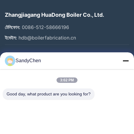
Zhangjiagang HuaDong Boiler Co., Ltd.
টেলিফোন:
0086-512-58666196
ইমেইল:
hdb@boilerfabrication.cn
গুরুত্বপূর্ণ সংযোগ
SandyChen
বাড়ি
পণ্য
3:02 PM
ভিডিও
Good day, what product are you looking for?
আমাদের সম্পর্কে
কারখানা ভ্রমণ
মান নিয়ন্ত্রণ
উদ্ধৃতির জন্য আবেদন