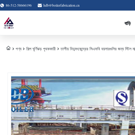
86-512-58666196
hdb@boilerfabrication.cn
বাড়ি
পণ্য
শিল্প ঘূর্ণিঝড় পৃথককারী
তাপীয় বিদ্যুৎকেন্দ্রের সিএফবি বয়লারগুলির জন্য স্টিল মাল