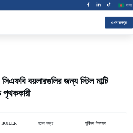
বাংলা
এখন তদন্ত
ের সিএফবি বয়লারগুলির জন্য স্টিল মাল্টি
ড় পৃথককারী
 BOILER
মডেল নম্বর:
ঘূর্ণিঝড় বিভাজক