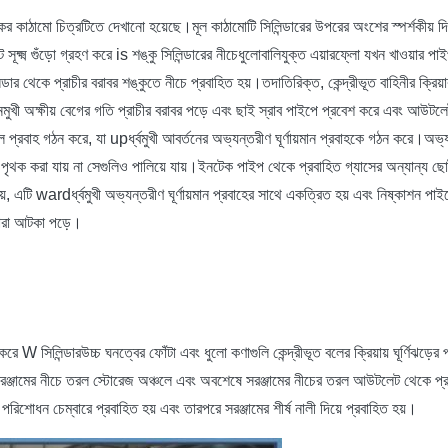
জকের কাঠামো চিত্রটিতে দেখানো হয়েছে।মূল কাঠামোটি সিলিন্ডারের উপরের অংশের স্পর্শকীয় দি
ট সূক্ষ্ম গুঁড়ো গ্রহণ করে is শঙ্কু সিলিন্ডারের নীচেধুলোবালিযুক্ত এয়ারফ্লো যখন খাওয়ার
্ডার থেকে প্রাচীর বরাবর শঙ্কুতে নীচে প্রবাহিত হয়।তদাতিরিক্ত, কেন্দ্রীভূত বাহিনীর ক্রি
খী অক্ষীয় বেগের গতি প্রাচীর বরাবর পড়ে এবং ছাই স্রাব পাইপে প্রবেশ করে এবং আউটলেট থে
়াল প্রবাহ গঠন করে, যা upর্ধ্বমুখী আবর্তনের অভ্যন্তরীণ ঘূর্ণায়মান প্রবাহকে গঠন করে।অভ্য
ংশ যা পৃথক করা যায় না সেগুলিও পালিয়ে যায়।ইনটেক পাইপ থেকে প্রবাহিত গ্যাসের অন্যান্য 
, এটি wardর্ধ্বমুখী অভ্যন্তরীণ ঘূর্ণায়মান প্রবাহের সাথে একত্রিত হয় এবং নিষ্কাশন পাইপে
্বারা আটকা পড়ে।
রে W সিলিন্ডারউচ্চ ঘনত্বের ফোঁটা এবং ধুলো কণাগুলি কেন্দ্রীভূত বলের ক্রিয়ায় ঘূর্ণিঝড়ের 
 সরঞ্জামের নীচে তরল স্টোরেজ অঞ্চলে এবং অবশেষে সরঞ্জামের নীচের তরল আউটলেট থেকে প্রবাহিত
পরিশোধন চেম্বারে প্রবাহিত হয় এবং তারপরে সরঞ্জামের শীর্ষ নালী দিয়ে প্রবাহিত হয়।