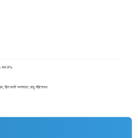
~ 99.9%
রহ, শিল্প ডাস্ট অপসারণ, বায়ু পরিশোধন