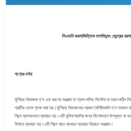
সিএফবি কয়লাভিত্তিক তাপবিদ্যুৎ কেন্দ্রের বয়ল
পণ্যের বর্ণনা
ঘূর্ণিঝড় বিভাজক হ'ল এক ধরণের সরঞ্জাম যা গ্যাস-সলিড সিস্টেম বা তরল-কঠিন সিস
প্রাচীর থেকে পৃথক করা হয়।ঘূর্ণিঝড় বিভাজকের প্রধান বৈশিষ্ট্যগুলি হ'ল সাধার
শিল্পে ব্যাপকভাবে ব্যবহৃত হয়।এটি ধূলিকণাগুলির জন্য বিশেষভাবে উপযুক্ত যা ঘ
হিসাবে ব্যবহৃত হয়।এটি শিল্পে বহুল ব্যবহৃত ব্যবহৃত বিচ্ছেদ সরঞ্জাম।