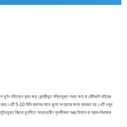
ঘূর্ণন গতিবেগে বৃহত জড় কেন্দ্রীভূত শক্তিযুক্ত শক্ত কণা বা বোঁটাগুলি বাইরের
 কম ব্যয়।এটি 5-10 মিমি ব্যাসের সাথে ধুলো সংগ্রহের জন্য ব্যবহৃত হয়।এটি ওষুধ
ুইডযুক্ত বিছানা চুল্লীতে অভ্যন্তরীণ পৃথকীকরণ যন্ত্র হিসাবে বা প্রাক-বিভাজক