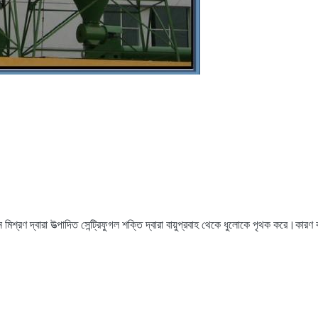
ন মিশ্রণ দ্বারা উত্পাদিত সেন্ট্রিফুগল শক্তি দ্বারা বায়ুপ্রবাহ থেকে ধুলোকে পৃথক করে।কা