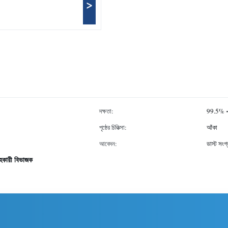
>
দক্ষতা:
99.5% 
পৃষ্ঠের চিকিত্সা:
আঁকা
আবেদন:
ডাস্ট সংগ্
রহকারী বিভাজক