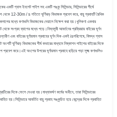
কের একটি গ্যাস ইনলেট পাইপ সহ একটি শঙ্কু সিলিন্ডার, সিলিন্ডারের শীর্ষে
 পাইপ থেকে 12-30m / s গতিতে ঘূর্ণিঝড় বিভাজক প্রবেশ করে, বায়ু প্রবাহটি রৈখিক
য়াকলাপের মধ্যে কণাগুলি বিভাজকের দেয়ালে নিক্ষেপ করা হয়।ধূলিকণা একবার
কে সংগ্রহ ব্যাগের মধ্যে পড়ে।নিম্নমুখী আবর্তনের প্রক্রিয়ায় বাইরের ঘূর্ণন
ন্তরীণ এবং বাইরের ঘূর্ণায়মান প্রবাহের ঘূর্ণন দিক একই isপরিশেষে, বিশুদ্ধ গ্যাস
ছোট অংশটি ঘূর্ণিঝড় বিভাজকের শীর্ষ কভারের মাধ্যমে নিষ্কাশন পাইপের বাইরের দিকে
 প্রবেশ করে।এই অংশের উপরের ঘূর্ণায়মান প্রবাহে ছড়িয়ে পড়া সূক্ষ্ম কণাগুলিও
প্রাচীরের দিকে ফেলে দেওয়া হয়।মাধ্যাকর্ষণ কর্মের অধীনে, তারা সিলিন্ডারের
 হয়।সিলিন্ডারে আবর্তিত বায়ু প্রবাহ সঙ্কুচিত হয়ে কেন্দ্রের দিকে প্রবাহিত