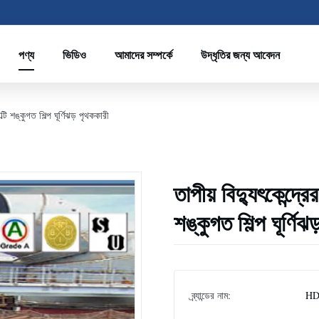
পণ্য
ভিডিও
আমাদের সম্পর্কে
উদ্ধৃতির জন্য আবেদন
্টি শঙ্কুগত শিল্প ঘূর্ণিঝড় পৃথককারী
তাপীয় বিদ্যুৎকেন্দ্র
শঙ্কুগত শিল্প ঘূর্ণিঝ
ব্র্যান্ডের নাম:
HD