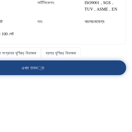
সার্টিফিকেশন:
ISO9001 , SGS ,
TUV , ASME , EN
েট
দাম:
আলোচনাযোগ্য
ে 100 সেট
ো সংগ্রাহক ঘূর্ণিঝড় বিভাজক
বয়লার ঘূর্ণিঝড় বিভাজক
এ
খ
ন
ত
দ
ন
্
ত