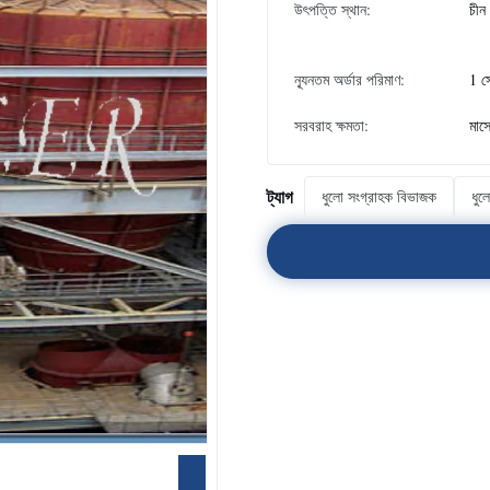
উৎপত্তি স্থান:
চীন
ন্যূনতম অর্ডার পরিমাণ:
1 স
সরবরাহ ক্ষমতা:
মাস
ট্যাগ
ধুলো সংগ্রাহক বিভাজক
ধুল