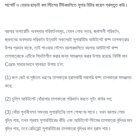
সাপোর্ট ও হেডার ছাড়াই কম স্টিলের টিউবগুলিতে সুপার হিটার কয়েল প্রস্তুত করি।
বয়লার অপারেটিং অবস্থার পরিবর্তনসমূহ, যেমন লোড স্তর, জ্বালানী পরিবর্তন,
জ্বলনের অবস্থার পরিবর্তন ইত্যাদি সকলেরই সুপারহিটর আউটলেট বাষ্প তাপমাত্রার
উপর প্রভাব থাকে, তাই পাওয়ার স্টেশন বয়লারগুলিতে বয়লার আউটলেট বাষ্প
তাপমাত্রাকে এটিকে স্থিতিশীল করার জন্য সামঞ্জস্য করার উপায় রয়েছে নির্দিষ্ট মান
Com সাধারণভাবে ব্যবহৃত উপায় হ'ল:
(1) জল জেট বা পৃষ্ঠতল ধরণের তাপমাত্রা হ্রাসকারী সরাসরি বাষ্প তাপমাত্রা সামঞ্জস্য
করে;
(2) চুল্লি আউটলেট ধোঁয়াশার তাপমাত্রা পরিবর্তন করতে সুইং বার্নার সহ;
(3) ধোঁয়া পুনর্বিবেশন সমন্বয় সুপারহিটের তাপ শোষণের সাথে। যখন বয়লার লোড
বৃদ্ধি পায়, তখন প্রবাহ সুপারহিটরের খাঁড়ি এবং আউটলেট স্টিমের তাপমাত্রা বৃদ্ধির মান
বৃদ্ধি পায়, তবে রেডিয়েন্ট সুপারহিটরের তাপমাত্রা বৃদ্ধির মান হ্রাস পায়।