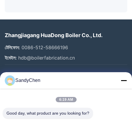
Zhangjiagang HuaDong Boiler Co., Ltd.
টেলিফোন:
0086-512-58666196
ইমেইল:
hdb@boilerfabrication.cn
গুরুত্বপূর্ণ সংযোগ
SandyChen
বাড়ি
পণ্য
6:19 AM
ভিডিও
Good day, what product are you looking for?
আমাদের সম্পর্কে
কারখানা ভ্রমণ