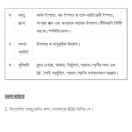
ঘ
বস্তু
কার্বন ইস্পাত, খাদ ইস্পাত বা তাপ-প্রতিরোধী ইস্পাত,
রচনা
সংগ্রহ বাক্স এবং অন্যান্য সহায়ক উপাদান।টিউবগুলি নির্দিষ্ট
ধরণের স্পেসিফিকেশন।
ঘ
নকশা
উল্লম্ব বা অনুভূমিক বিন্যাস।
প্যাটার্ন
ঘ
সুবিধাদি
সুন্দর চেহারা, আকার, নির্ভুলতা, প্রথম-শ্রেণীর নমন এবং
ldালাই প্রযুক্তি, প্রথম শ্রেণির সনাক্তকরণ সরঞ্জাম।
নকশা কাঠামো
1. উত্তাপিত স্যাচুরেটেড বাষ্প, তাপমাত্রা 900 ডিগ্রি সে।