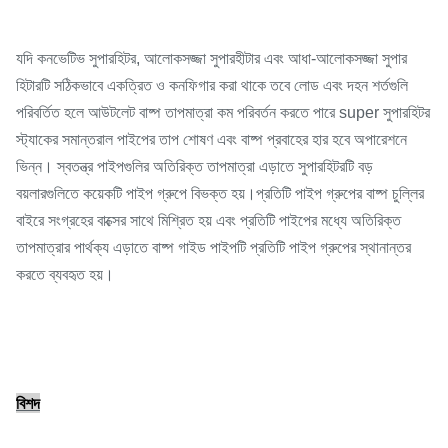
যদি কনভেটিভ সুপারহিটর, আলোকসজ্জা সুপারহীটার এবং আধা-আলোকসজ্জা সুপার
হিটারটি সঠিকভাবে একত্রিত ও কনফিগার করা থাকে তবে লোড এবং দহন শর্তগুলি
পরিবর্তিত হলে আউটলেট বাষ্প তাপমাত্রা কম পরিবর্তন করতে পারে super সুপারহিটর
স্ট্যাকের সমান্তরাল পাইপের তাপ শোষণ এবং বাষ্প প্রবাহের হার হবে অপারেশনে
ভিন্ন। স্বতন্ত্র পাইপগুলির অতিরিক্ত তাপমাত্রা এড়াতে সুপারহিটরটি বড়
বয়লারগুলিতে কয়েকটি পাইপ গ্রুপে বিভক্ত হয়।প্রতিটি পাইপ গ্রুপের বাষ্প চুল্লির
বাইরে সংগ্রহের বাক্সের সাথে মিশ্রিত হয় এবং প্রতিটি পাইপের মধ্যে অতিরিক্ত
তাপমাত্রার পার্থক্য এড়াতে বাষ্প গাইড পাইপটি প্রতিটি পাইপ গ্রুপের স্থানান্তর
করতে ব্যবহৃত হয়।
বিশদ