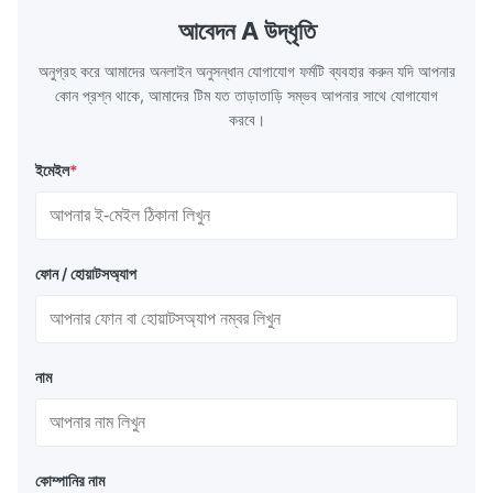
the basic component of boiler water
at the same
আবেদন A উদ্ধৃতি
circulation loop.Because of both cooling
protection 
অনুগ্রহ করে আমাদের অনলাইন অনুসন্ধান যোগাযোগ ফর্মটি ব্যবহার করুন যদি আপনার
কোন প্রশ্ন থাকে, আমাদের টিম যত তাড়াতাড়ি সম্ভব আপনার সাথে যোগাযোগ
করবে।
ইমেইল
*
ফোন / হোয়াটসঅ্যাপ
নাম
কোম্পানির নাম