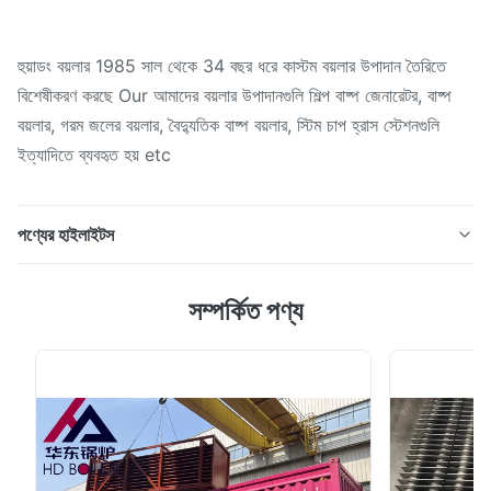
হুয়াডং বয়লার 1985 সাল থেকে 34 বছর ধরে কাস্টম বয়লার উপাদান তৈরিতে
বিশেষীকরণ করছে Our আমাদের বয়লার উপাদানগুলি শিল্প বাষ্প জেনারেটর, বাষ্প
বয়লার, গরম জলের বয়লার, বৈদ্যুতিক বাষ্প বয়লার, স্টিম চাপ হ্রাস স্টেশনগুলি
ইত্যাদিতে ব্যবহৃত হয় etc
পণ্যের হাইলাইটস
এএসএমই তৃতীয় পক্ষের পরিদর্শন সহ বয়লার প্রতিস্থাপনের জন্য অ্যান্টি ওয়েয়ার
সম্পর্কিত পণ্য
শিল্ড সুপারহিটার সুপারহিটার এবং রিহীটার, বয়লারের জন্য কাস্টম উপাদান সুপারহিটার
একটি বয়লার একটি অংশ যা স্যাচুরেশন তাপমাত্রা থেকে অতিরিক্ত তাপীকরণের
তাপমাত্রায় বাষ্প উত্তপ্ত করে।এটিকে একটি বাষ্প সুপারহিটরও বলা হয় he
সুপার...