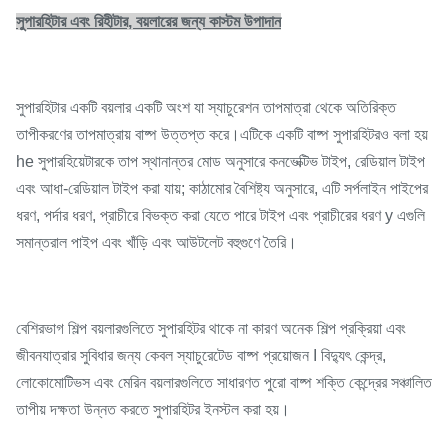
সুপারহিটার এবং রিহীটার, বয়লারের জন্য কাস্টম উপাদান
সুপারহিটার একটি বয়লার একটি অংশ যা স্যাচুরেশন তাপমাত্রা থেকে অতিরিক্ত
তাপীকরণের তাপমাত্রায় বাষ্প উত্তপ্ত করে।এটিকে একটি বাষ্প সুপারহিটরও বলা হয়
he সুপারহিয়েটারকে তাপ স্থানান্তর মোড অনুসারে কনভেক্টিভ টাইপ, রেডিয়াল টাইপ
এবং আধা-রেডিয়াল টাইপ করা যায়; কাঠামোর বৈশিষ্ট্য অনুসারে, এটি সর্পলাইন পাইপের
ধরণ, পর্দার ধরণ, প্রাচীরে বিভক্ত করা যেতে পারে টাইপ এবং প্রাচীরের ধরণ y এগুলি
সমান্তরাল পাইপ এবং খাঁড়ি এবং আউটলেট বহুগুণে তৈরি।
বেশিরভাগ শিল্প বয়লারগুলিতে সুপারহিটর থাকে না কারণ অনেক শিল্প প্রক্রিয়া এবং
জীবনযাত্রার সুবিধার জন্য কেবল স্যাচুরেটেড বাষ্প প্রয়োজন I বিদ্যুৎ কেন্দ্র,
লোকোমোটিভস এবং মেরিন বয়লারগুলিতে সাধারণত পুরো বাষ্প শক্তি কেন্দ্রের সঞ্চালিত
তাপীয় দক্ষতা উন্নত করতে সুপারহিটর ইনস্টল করা হয়।