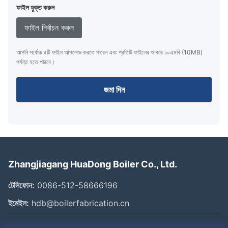
ফাইল যুক্ত করুন
ফাইল নির্বাচন করুন
আপনি সর্বোচ্চ ৫টি ফাইল আপলোড করতে পারেন এবং প্রতিটি ফাইলের আকার ১০এমবি (10MB)
পর্যন্ত হতে পারবে।
জমা দিন
Zhangjiagang HuaDong Boiler Co., Ltd.
টেলিফোন:
0086-512-58666196
ইমেইল:
hdb@boilerfabrication.cn