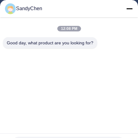
গুরুত্বপূর্ণ সংযোগ
SandyChen
বাড়ি
পণ্য
12:08 PM
ভিডিও
Good day, what product are you looking for?
আমাদের সম্পর্কে
কারখানা ভ্রমণ
মান নিয়ন্ত্রণ
উদ্ধৃতির জন্য আবেদন
Follow Us