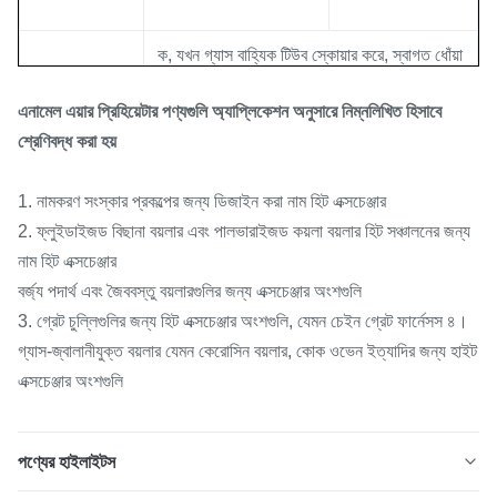
ক, যখন গ্যাস বাহ্যিক টিউব স্কোয়ার করে, স্বাগত ধোঁয়া
টিউবগুলির প্রতিরক্ষামূলক টাইল থাকে
অ্যান্টি-পরা
এনামেল এয়ার প্রিহিয়েটার পণ্যগুলি অ্যাপ্লিকেশন অনুসারে নিম্নলিখিত হিসাবে
বি, যখন নলটির অভ্যন্তরে গ্যাসের স্ক্রোস হয়, পরেন
শ্রেণিবদ্ধ করা হয়
কেসিং পাইপগুলি গ্যাস খসড়ায় ইনস্টল থাকে।
1. নামকরণ সংস্কার প্রকল্পের জন্য ডিজাইন করা নাম হিট এক্সচেঞ্জার
2. ফ্লুইডাইজড বিছানা বয়লার এবং পালভারাইজড কয়লা বয়লার হিট সঞ্চালনের জন্য
নাম হিট এক্সচেঞ্জার
বর্জ্য পদার্থ এবং জৈববস্তু বয়লারগুলির জন্য এক্সচেঞ্জার অংশগুলি
3. গ্রেট চুল্লিগুলির জন্য হিট এক্সচেঞ্জার অংশগুলি, যেমন চেইন গ্রেট ফার্নেসস ৪।
গ্যাস-জ্বালানীযুক্ত বয়লার যেমন কেরোসিন বয়লার, কোক ওভেন ইত্যাদির জন্য হাইট
এক্সচেঞ্জার অংশগুলি
পণ্যের হাইলাইটস