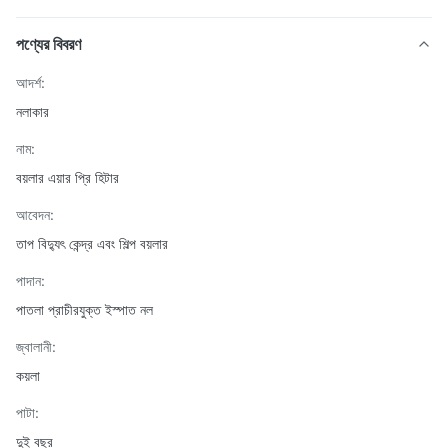
পণ্যের বিবরণ
আদর্শ:
নলাকার
নাম:
বয়লার এয়ার প্রি হিটার
আবেদন:
তাপ বিদ্যুৎ কেন্দ্র এবং শিল্প বয়লার
পাদান:
পাতলা প্রাচীরযুক্ত ইস্পাত নল
জ্বালানী:
কয়লা
পাটা:
দুই বছর