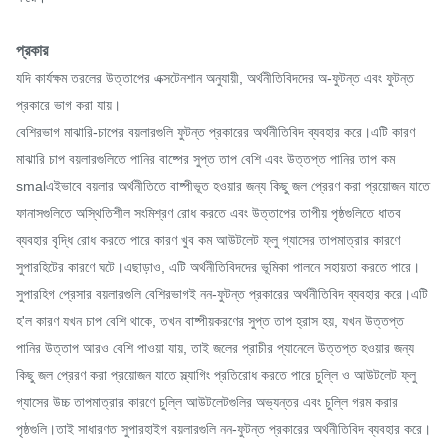
প্রকার
যদি কার্যক্ষম তরলের উত্তাপের এক্সটেনশান অনুযায়ী, অর্থনীতিবিদদের অ-ফুটন্ত এবং ফুটন্ত
প্রকারে ভাগ করা যায়।
বেশিরভাগ মাঝারি-চাপের বয়লারগুলি ফুটন্ত প্রকারের অর্থনীতিবিদ ব্যবহার করে।এটি কারণ
মাঝারি চাপ বয়লারগুলিতে পানির বাষ্পের সুপ্ত তাপ বেশি এবং উত্তপ্ত পানির তাপ কম
smalএইভাবে বয়লার অর্থনীতিতে বাষ্পীভূত হওয়ার জন্য কিছু জল প্রেরণ করা প্রয়োজন যাতে
ফানাসগুলিতে অস্থিতিশীল সংমিশ্রণ রোধ করতে এবং উত্তাপের তাপীয় পৃষ্ঠগুলিতে ধাতব
ব্যবহার বৃদ্ধি রোধ করতে পারে কারণ খুব কম আউটলেট ফ্লু গ্যাসের তাপমাত্রার কারণে
সুপারহিটের কারণে ঘটে।এছাড়াও, এটি অর্থনীতিবিদদের ভূমিকা পালনে সহায়তা করতে পারে।
সুপারহিগ প্রেসার বয়লারগুলি বেশিরভাগই নন-ফুটন্ত প্রকারের অর্থনীতিবিদ ব্যবহার করে।এটি
হ'ল কারণ যখন চাপ বেশি থাকে, তখন বাষ্পীয়করণের সুপ্ত তাপ হ্রাস হয়, যখন উত্তপ্ত
পানির উত্তাপ আরও বেশি পাওয়া যায়, তাই জলের প্রাচীর প্যানেলে উত্তপ্ত হওয়ার জন্য
কিছু জল প্রেরণ করা প্রয়োজন যাতে স্ল্যাগিং প্রতিরোধ করতে পারে চুল্লি ও আউটলেট ফ্লু
গ্যাসের উচ্চ তাপমাত্রার কারণে চুল্লি আউটলেটগুলির অভ্যন্তর এবং চুল্লি গরম করার
পৃষ্ঠগুলি।তাই সাধারণত সুপারহাইগ বয়লারগুলি নন-ফুটন্ত প্রকারের অর্থনীতিবিদ ব্যবহার করে।