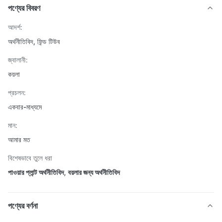
পণ্যের বিবরণ
আদর্শ:
অর্থনীতিবিদ, ফিন্ড টিউব
জ্বালানী:
কয়লা
প্রচলন:
একবার-মাধ্যমে
মান:
আমার মত
বিশেষভাবে তুলে ধরা
পাওয়ার প্লান্ট অর্থনীতিবিদ
,
বয়লার জন্য অর্থনীতিবিদ
পণ্যের বর্ণনা