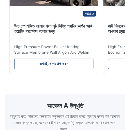
VIDEO
উচ্চ চাপ শক্তি বয়লার গরম পৃষ্ঠ ঝিল্লি প্রাচীর আর্গন আর্ক
হাই ফ্রিকোয়েন
ওয়েল্ডিং বায়োমাস বয়লার জন্য
পাওয়ার প্ল্যান
High Pressure Power Boiler Heating
High Freque
Surface Membrane Wall Argon Arc Welding
Economizer 
For Biomass Boiler Product Introduction
Product Des
Water wall panels with pins usually laid
is a device 
এখনই যোগাযোগ করুন
vertically on the inner wall of the furnace
industrial bo
wall, it is mainly used to absorb the radiant
of the flue 
heat emitted by the flame and high-
the feed wa
temperature flue gas in the furnace.It is
fuel consum
the main type of evaporating heating
the flue gas
surface of all kinds of modern boilers and
energy savi
the basic component of boiler water
at the same
আবেদন A উদ্ধৃতি
circulation loop.Because of both cooling
protection 
অনুগ্রহ করে আমাদের অনলাইন অনুসন্ধান যোগাযোগ ফর্মটি ব্যবহার করুন যদি আপনার
কোন প্রশ্ন থাকে, আমাদের টিম যত তাড়াতাড়ি সম্ভব আপনার সাথে যোগাযোগ
করবে।