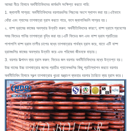
আমরা নীচে হিসাবে অর্থনীতিবিদদের কার্যগুলি সংক্ষিপ্ত করতে পারি:
1. জ্বালানী সাশ্রয়: অর্থনীতিবিদদের বয়লারগুলির পিছনের অংশে স্থাপন করা হয়।এইভাবে
ধোঁয়া এবং গ্যাসের তাপমাত্রা হ্রাস করতে পারে, ফলে জ্বালানিগুলি সাশ্রয় হয়।
২. বাষ্প ড্রামের কাজের অবস্থার উন্নতি করুন: অর্থনীতিবিদদের কারণে, বাষ্প ড্রামে প্রবেশের
সময় ফিডের পানির তাপমাত্রা বৃদ্ধি করা হয়।এটি ফিডের জল এবং বাষ্প ড্রাম প্রাচীরের
পাশাপাশি বাষ্প ড্রাম তাপীয় চাপের মধ্যে তাপমাত্রার পার্থক্য হ্রাস করে, যাতে এটি বাষ্প
ড্রামগুলির কাজের অবস্থার উন্নতি করে এবং পরিষেবা জীবনকে বাড়ায়।
3. বয়লার উত্পাদন ব্যয় হ্রাস করুন: ফিডের জল বয়লার অর্থনীতিবিদদের মধ্যে উত্তপ্ত হয়।
উচ্চ দামের উচ্চ তাপমাত্রার জলের প্রাচীর প্যানেলগুলির কিছু প্রতিস্থাপন করতে বয়লার
অর্থনীতিবিদ হিসাবে স্বল্প তাপমাত্রার খুচরা যন্ত্রাংশ ব্যবহার বয়লার তৈরিতে ব্যয় হ্রাস করে।