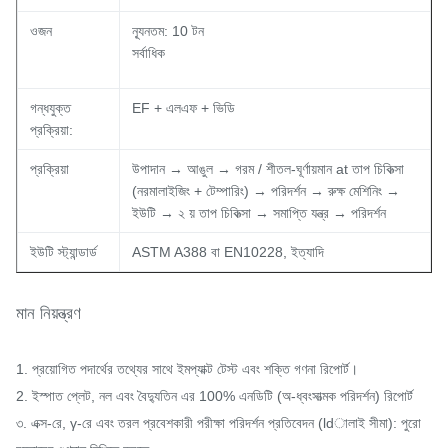
ওজন
ন্যূনতম: 10 টন
সর্বাধিক
গন্ধযুক্ত
EF + এলএফ + ভিডি
প্রক্রিয়া:
প্রক্রিয়া
উপাদান → আঙুল → গরম / শীতল-ঘূর্ণায়মান at তাপ চিকিত্সা
(নরমালাইজিং + টেম্পারিং) → পরিদর্শন → রুক্ষ মেশিনিং →
ইউটি → ২ য় তাপ চিকিত্সা → সমাপ্তি যন্ত্র → পরিদর্শন
ইউটি স্ট্যান্ডার্ড
ASTM A388 বা EN10228, ইত্যাদি
মান নিয়ন্ত্রণ
1. প্রয়োগিত পদার্থের তথ্যের সাথে ইমপ্যাক্ট টেস্ট এবং শক্তি গণনা রিপোর্ট।
2. ইস্পাত প্লেট, নল এবং বৈদ্যুতিন এর 100% এনডিটি (অ-ধ্বংসাত্মক পরিদর্শন) রিপোর্ট
৩. এক্স-রে, γ-রে এবং তরল প্রবেশকারী পরীক্ষা পরিদর্শন প্রতিবেদন (ldালাই সীমা): পুরো