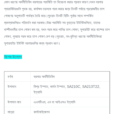
কোন ধরণের অর্থনীতিবিদ বয়লারের পরামিতি তা বিবেচনা করার প্রধান কারণ।যখন বয়লার
প্যারামিটারগুলি পৃথক হয়, কার্যক্ষম তরলকে গরম করার জন্য তিনটি পর্যায়ে প্রয়োজনীয় তাপ
শোষণের অনুপাতটি পার্থক্য তৈরি করে।সুতরাং তিনটি হিটিং পৃষ্ঠের সাথে সম্পর্কিত
ব্যবস্থাগুলিরও পরিবর্তন করা দরকার।উচ্চ পরামিতি সহ বৃহত্তর ইউনিটগুলিতে, তাদের
বাষ্পীভবনীয় তাপ শোষণ কম হয়, যখন গরম করে পানির তাপ শোষণ, সুপারহিট করে বাষ্পের তাপ
শোষণ, পুনরায় গরম করে তাপ শোষণ বেশ বড়।সুতরাং, নন-ফুটন্ত ধরণের অর্থনীতিবিদরা
সুপারহাইচ ইউনিট বয়লারগুলির জন্য প্রধান ধরণ।
বিশেষ উল্লেখ
বর্ণনা
বয়লার অর্থনীতিবিদ
উপাদান
মিশ্র ইস্পাত, কার্বন ইস্পাত, SA210C, SA213T22,
ইত্যাদি
উপাদান মান
এএসটিএম, এন বা আইএসও ইত্যাদি
মাত্রা
কাস্টমাইজেশন