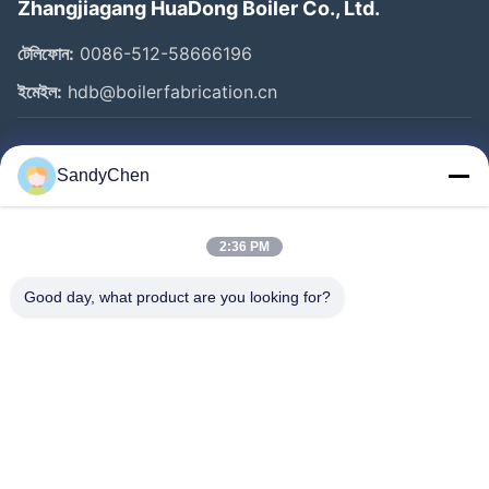
Zhangjiagang HuaDong Boiler Co., Ltd.
টেলিফোন:
0086-512-58666196
ইমেইল:
hdb@boilerfabrication.cn
গুরুত্বপূর্ণ সংযোগ
SandyChen
বাড়ি
পণ্য
2:36 PM
ভিডিও
Good day, what product are you looking for?
আমাদের সম্পর্কে
কারখানা ভ্রমণ
মান নিয়ন্ত্রণ
উদ্ধৃতির জন্য আবেদন