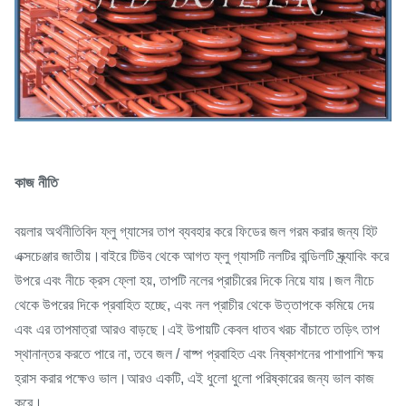
কাজ নীতি
বয়লার অর্থনীতিবিদ ফ্লু গ্যাসের তাপ ব্যবহার করে ফিডের জল গরম করার জন্য হিট
এক্সচেঞ্জার জাতীয়।বাইরে টিউব থেকে আগত ফ্লু গ্যাসটি নলটির বান্ডিলটি স্ক্র্যাবিং করে
উপরে এবং নীচে ক্রস ফ্লো হয়, তাপটি নলের প্রাচীরের দিকে নিয়ে যায়।জল নীচে
থেকে উপরের দিকে প্রবাহিত হচ্ছে, এবং নল প্রাচীর থেকে উত্তাপকে কমিয়ে দেয়
এবং এর তাপমাত্রা আরও বাড়ছে।এই উপায়টি কেবল ধাতব খরচ বাঁচাতে তড়িৎ তাপ
স্থানান্তর করতে পারে না, তবে জল / বাষ্প প্রবাহিত এবং নিষ্কাশনের পাশাপাশি ক্ষয়
হ্রাস করার পক্ষেও ভাল।আরও একটি, এই ধুলো ধুলো পরিষ্কারের জন্য ভাল কাজ
করে।