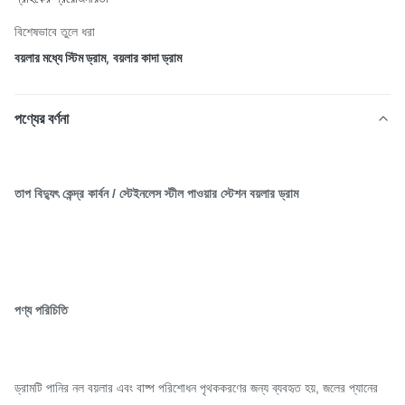
বিশেষভাবে তুলে ধরা
বয়লার মধ্যে স্টিম ড্রাম
,
বয়লার কাদা ড্রাম
পণ্যের বর্ণনা
তাপ বিদ্যুৎ কেন্দ্র কার্বন / স্টেইনলেস স্টীল পাওয়ার স্টেশন বয়লার ড্রাম
পণ্য পরিচিতি
ড্রামটি পানির নল বয়লার এবং বাষ্প পরিশোধন পৃথককরণের জন্য ব্যবহৃত হয়, জলের প্যানের