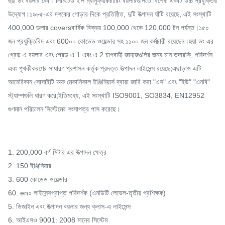
হুয়া ডং বয়লার কো। লিমিটেড হ'ল ম্যানুফ্যাকচারিং বয়লারগুলিতে বিশেষী একটি উচ্চ প্রযুক্তির
উদ্যোগ।১৯৮৫-এর দশকের গোড়ার দিকে প্রতিষ্ঠিত, দুটি উত্পাদন ঘাঁটি রয়েছে, এই সংস্থাটি
400,000 ডলার coversবার্ষিক বিক্রয় 100,000 থেকে 120,000 টন পর্যন্ত।১৫০
জন প্রযুক্তিবিদ এবং 600০০ কোডেড ওয়েল্ডার সহ ১১০০ জন কর্মচারী রয়েছেন।হুয়া ডং এর
গ্রেড এ বয়লার এবং গ্রেড এ 1 এবং এ 2 চাপবাহী জাহাজগুলির জন্য মান তদারকি, পরিদর্শন
এবং পৃথকীকরণের সাধারণ প্রশাসন কর্তৃক প্রদত্ত উত্পাদন লাইসেন্স রয়েছে;এছাড়াও এটি
আমেরিকান সোসাইটি অফ মেকানিকাল ইঞ্জিনিয়ার্স দ্বারা জারি করা "এস" এবং "ইউ" "এনবি"
স্ট্যাম্পগুলি ধারণ করে;ইতিমধ্যে, এই সংস্থাটি ISO9001, SO3834, EN12952
গুণমান পরিচালন সিস্টেমের শংসাপত্র পাস করেছে।
1. 200,000 বর্গ মিটার এর উত্পাদন ক্ষেত্র
2. 150 ইঞ্জিনিয়ার
3. 600 কোডেড ওয়েল্ডার
60. en০ লাইসেন্সপ্রাপ্ত পরিদর্শক (এনডিটি লেভেল-তৃতীয় প্রশিক্ষক)
5. ডিজাইন এবং উত্পাদন বয়লার জন্য ক্লাস-এ লাইসেন্স
6. আইএসও 9001: 2008 মানের সিস্টেম