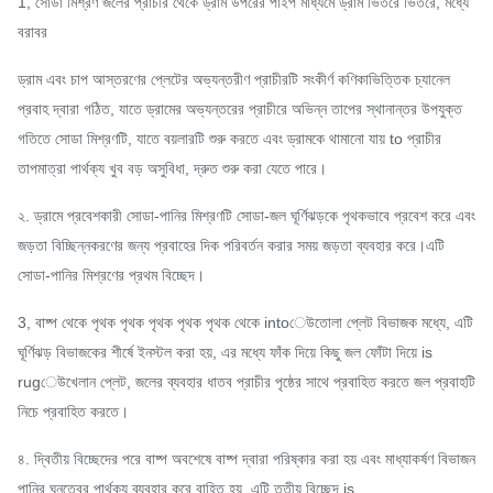
1, সোডা মিশ্রণ জলের প্রাচীর থেকে ড্রাম উপরের পাইপ মাধ্যমে ড্রাম ভিতরে ভিতরে, মধ্যে
বরাবর
ড্রাম এবং চাপ আস্তরণের প্লেটের অভ্যন্তরীণ প্রাচীরটি সংকীর্ণ কণিকাভিত্তিক চ্যানেল
প্রবাহ দ্বারা গঠিত, যাতে ড্রামের অভ্যন্তরের প্রাচীরে অভিন্ন তাপের স্থানান্তর উপযুক্ত
গতিতে সোডা মিশ্রণটি, যাতে বয়লারটি শুরু করতে এবং ড্রামকে থামানো যায় to প্রাচীর
তাপমাত্রা পার্থক্য খুব বড় অসুবিধা, দ্রুত শুরু করা যেতে পারে।
২. ড্রামে প্রবেশকারী সোডা-পানির মিশ্রণটি সোডা-জল ঘূর্ণিঝড়কে পৃথকভাবে প্রবেশ করে এবং
জড়তা বিচ্ছিন্নকরণের জন্য প্রবাহের দিক পরিবর্তন করার সময় জড়তা ব্যবহার করে।এটি
সোডা-পানির মিশ্রণের প্রথম বিচ্ছেদ।
3, বাষ্প থেকে পৃথক পৃথক পৃথক পৃথক পৃথক থেকে intoেউতোলা প্লেট বিভাজক মধ্যে, এটি
ঘূর্ণিঝড় বিভাজকের শীর্ষে ইনস্টল করা হয়, এর মধ্যে ফাঁক দিয়ে কিছু জল ফোঁটা দিয়ে is
rugেউখেলান প্লেট, জলের ব্যবহার ধাতব প্রাচীর পৃষ্ঠের সাথে প্রবাহিত করতে জল প্রবাহটি
নিচে প্রবাহিত করতে।
৪. দ্বিতীয় বিচ্ছেদের পরে বাষ্প অবশেষে বাষ্প দ্বারা পরিষ্কার করা হয় এবং মাধ্যাকর্ষণ বিভাজন
পানির ঘনত্বের পার্থক্য ব্যবহার করে বাহিত হয়, এটি তৃতীয় বিচ্ছেদ is