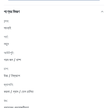
পণ্যের বিবরণ
বন্দর:
সাংহাই
শর্ত:
নতুন
আউটপুট:
গরম জল / বাষ্প
চাপ:
উচ্চ / নিম্নচাপ
জ্বালানি:
কয়লা / গ্যাস / তেল চালিত
রঙ:
গ্রাহকের প্রয়োজনীয়তা