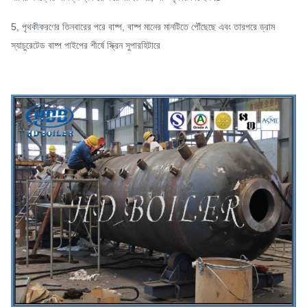
5, পৃথকীকরণের তিনবারের পরে বাষ্প, বাষ্প মানের মানটিতে পৌঁছেছে এবং তারপরে ড্রাম
স্যাচুরেটেড বাষ্প পাইপের শীর্ষে স্ক্রিন সুপারহিটারে