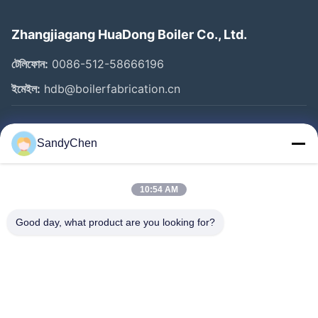
Zhangjiagang HuaDong Boiler Co., Ltd.
টেলিফোন:
0086-512-58666196
ইমেইল:
hdb@boilerfabrication.cn
গুরুত্বপূর্ণ সংযোগ
SandyChen
বাড়ি
পণ্য
10:54 AM
ভিডিও
Good day, what product are you looking for?
আমাদের সম্পর্কে
কারখানা ভ্রমণ
মান নিয়ন্ত্রণ
উদ্ধৃতির জন্য আবেদন