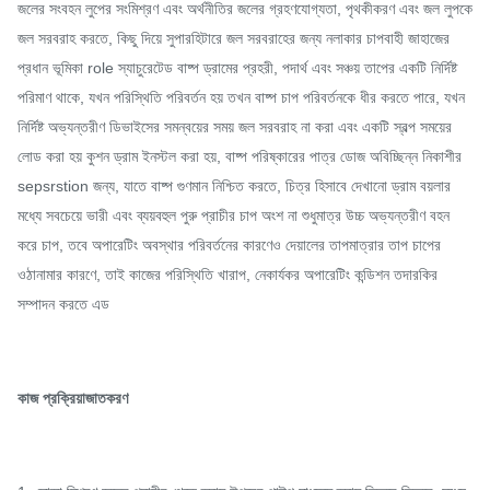
জলের সংবহন লুপের সংমিশ্রণ এবং অর্থনীতির জলের গ্রহণযোগ্যতা, পৃথকীকরণ এবং জল লুপকে
জল সরবরাহ করতে, কিছু দিয়ে সুপারহিটারে জল সরবরাহের জন্য নলাকার চাপবাহী জাহাজের
প্রধান ভূমিকা role স্যাচুরেটেড বাষ্প ড্রামের প্রহরী, পদার্থ এবং সঞ্চয় তাপের একটি নির্দিষ্ট
পরিমাণ থাকে, যখন পরিস্থিতি পরিবর্তন হয় তখন বাষ্প চাপ পরিবর্তনকে ধীর করতে পারে, যখন
নির্দিষ্ট অভ্যন্তরীণ ডিভাইসের সমন্বয়ের সময় জল সরবরাহ না করা এবং একটি স্বল্প সময়ের
লোড করা হয় কুশন ড্রাম ইনস্টল করা হয়, বাষ্প পরিষ্কারের পাত্র ডোজ অবিচ্ছিন্ন নিকাশীর
sepsrstion জন্য, যাতে বাষ্প গুণমান নিশ্চিত করতে, চিত্র হিসাবে দেখানো ড্রাম বয়লার
মধ্যে সবচেয়ে ভারী এবং ব্যয়বহুল পুরু প্রাচীর চাপ অংশ না শুধুমাত্র উচ্চ অভ্যন্তরীণ বহন
করে চাপ, তবে অপারেটিং অবস্থার পরিবর্তনের কারণেও দেয়ালের তাপমাত্রার তাপ চাপের
ওঠানামার কারণে, তাই কাজের পরিস্থিতি খারাপ, নেকার্যকর অপারেটিং কন্ডিশন তদারকির
সম্পাদন করতে এড
কাজ প্রক্রিয়াজাতকরণ