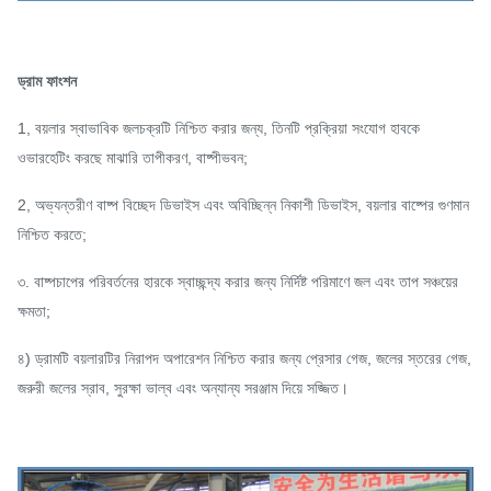
ড্রাম ফাংশন
1, বয়লার স্বাভাবিক জলচক্রটি নিশ্চিত করার জন্য, তিনটি প্রক্রিয়া সংযোগ হাবকে
ওভারহেটিং করছে মাঝারি তাপীকরণ, বাষ্পীভবন;
2, অভ্যন্তরীণ বাষ্প বিচ্ছেদ ডিভাইস এবং অবিচ্ছিন্ন নিকাশী ডিভাইস, বয়লার বাষ্পের গুণমান
নিশ্চিত করতে;
৩. বাষ্পচাপের পরিবর্তনের হারকে স্বাচ্ছন্দ্য করার জন্য নির্দিষ্ট পরিমাণে জল এবং তাপ সঞ্চয়ের
ক্ষমতা;
৪) ড্রামটি বয়লারটির নিরাপদ অপারেশন নিশ্চিত করার জন্য প্রেসার গেজ, জলের স্তরের গেজ,
জরুরী জলের স্রাব, সুরক্ষা ভাল্ব এবং অন্যান্য সরঞ্জাম দিয়ে সজ্জিত।