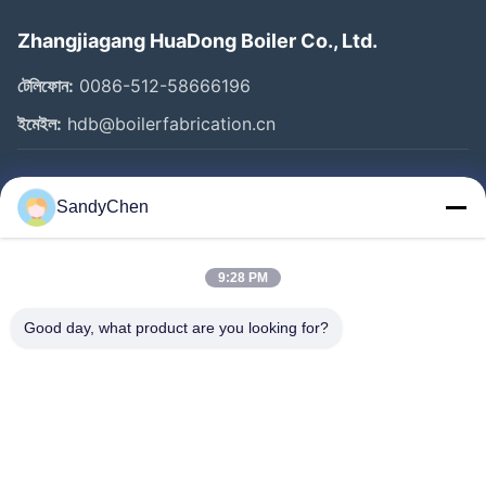
Zhangjiagang HuaDong Boiler Co., Ltd.
টেলিফোন:
0086-512-58666196
ইমেইল:
hdb@boilerfabrication.cn
গুরুত্বপূর্ণ সংযোগ
SandyChen
বাড়ি
পণ্য
9:28 PM
ভিডিও
Good day, what product are you looking for?
আমাদের সম্পর্কে
কারখানা ভ্রমণ
মান নিয়ন্ত্রণ
উদ্ধৃতির জন্য আবেদন