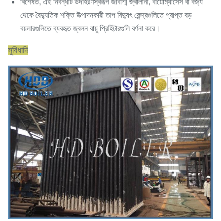
বিশেষত, এই নিবন্ধটি উদাহরণস্বরূপ জীবাশ্ম জ্বালানী, বায়োম্যাসেস বা বর্জ্য
থেকে বৈদ্যুতিক শক্তি উত্পাদনকারী তাপ বিদ্যুৎ কেন্দ্রগুলিতে প্রাপ্ত বড়
বয়লারগুলিতে ব্যবহৃত জ্বলন বায়ু প্রিহিটারগুলি বর্ণনা করে।
সুবিধাদি