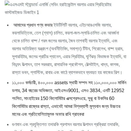
আমাদের প্রধান পণ্য কভার
ইউটিলিটি বয়লার, এইচআরএসজি বয়লার,
কয়লাভিত্তিক, তেল (গ্যাস) চালিত, কয়লা-জল-স্লারি-চালিত এবং আবর্জনা
থেকে চালিত বাষ্প / গরম জলের বয়লার, জৈব তাপবাহী বয়লার ইত্যাদি, এবং
বয়লার অতিরিক্ত যন্ত্রাংশ (অর্থনীতিবিদ, সমাপ্ত) টিউব, শিরোলেখ, বাষ্প ড্রাম,
সুপারহিটার, জলের প্রাচীর প্যানেল, এয়ার প্রিহিটার, ঘূর্ণিঝড় বিভাজক ইত্যাদি, যা
বিদ্যুৎ উত্পাদন, তাপ সরবরাহ, রাসায়নিক প্রকৌশল, টেক্সটাইল, খাদ্য, কাগজ,
রাস্তা ভবন, প্লাস্টিক, রাবার এবং কাঠে ব্যাপকভাবে ব্যবহৃত হয় কাজের শিল্প।
১১,০০০ কর্মচারী, ৪০০,০০০ assets স্থায়ী সম্পদ সহ ১১০,০০০,০০০ মার্কিন
ডলার, 34 বছরের অভিজ্ঞতা, আইএসও9001, এসও 3834, এনটি 12952
শংসিত, সাংহাইয়ের 150 কিলোমিটার এক্সপ্রেসওয়ে, সুঝু বা উকসির 60
কিলোমিটার রাজ্যের রাস্তা, এভাবেই আমরা বিশ্বব্যাপী মূল্যবান জন্য উচ্চতর
মানের এবং প্রতিযোগিতামূলক অফার রাখি গ্রাহকরা
গুণমান এবং প্রযুক্তিগত তদারকি প্রশাসন বয়লার উত্পাদন প্রক্রিয়া তদারকি,