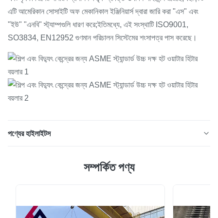
এটি আমেরিকান সোসাইটি অফ মেকানিকাল ইঞ্জিনিয়ার্স দ্বারা জারি করা "এস" এবং
"ইউ" "এনবি" স্ট্যাম্পগুলি ধারণ করে;ইতিমধ্যে, এই সংস্থাটি ISO9001,
SO3834, EN12952 গুণমান পরিচালন সিস্টেমের শংসাপত্র পাস করেছে।
পণ্যের হাইলাইটস
শিল্প এবং বিদ্যুৎ কেন্দ্রের জন্য ASME স্ট্যান্ডার্ড উচ্চ দক্ষ বাষ্প হট ওয়াটার বয়লার
সম্পর্কিত পণ্য
পণ্য পরিচিতি বাষ্প বয়লার একটি নির্দিষ্ট প্যারামিটারে উত্তপ্ত জল বোঝায় এবং উচ্চ
তাপমাত্রা বাষ্প শিল্প বয়লার উত্পাদন, পাত্র নলের উত্তাপে বাষ্পে জল, চুল্লি
উত্তাপে আগুন, স্টিম বয়লারের মূলনীতিটি বিশেষ সরঞ্জামগুলির ...