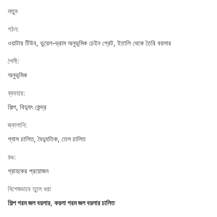
নতুন
গঠন:
ওয়াটার টিউব, ডুয়েল-ড্রাম অনুভূমিক চেইন গ্রেট, ইতালি থেকে তৈরি বয়লার
শৈলী:
অনুভূমিক
ব্যবহার:
শিল্প, বিদ্যুৎ কেন্দ্র
জ্বালানি:
গ্যাস চালিত, বৈদ্যুতিক, তেল চালিত
রঙ:
গ্রাহকের প্রয়োজন
বিশেষভাবে তুলে ধরা
শিল্প গরম জল বয়লার
,
কয়লা গরম জল বয়লার চালিত