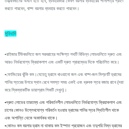
তত্ত্বাবধানের অধীন হতে হবে, ব্যবহারকারী কেবল বয়লার ব্যবহারের শংসাপত্র গ্রহণ
করতে পারবেন, বাষ্প বয়লার ব্যবহার করতে পারবেন।
সুবিধাদি
•
রাইজার টিউবগুলিতে জল সরবরাহের সংক্ষিপ্ত পথটি বিভিন্ন লোডগুলিতে দ্রুত এবং
আরও নির্ভরযোগ্য ক্রিয়াকলাপ এবং একটি দ্রুত প্রারম্ভের দিকে পরিচালিত করে।
•
ফোমিংয়ের ঝুঁকি কম।যেহেতু ড্রামে খাওয়ানো জল এবং বাষ্প-জল মিশ্রণটি ড্রামের
পানির স্তরের উপরে স্থান রেখে সমস্ত সময় একই এবং ধ্রুবক স্তর বজায় রাখে (দয়া
করে স্কিম্যাকটিক ডায়াগ্রাম পিকটি দেখুন)।
•
দ্রুত লোডের তারতম্য এবং পরিবর্তনশীল লোডগুলিতে নির্ভরযোগ্য ক্রিয়াকলাপ এবং
চাপের কোনও উল্লেখযোগ্য পরিবর্তন হওয়ায় ড্রামের পানির স্তর স্থিতিশীল থাকে
এবং অশান্তি থেকে অকার্যকর থাকে।
•
কোনও কম বয়লার ড্রাম না থাকায় কম ইস্পাত প্রয়োজন এবং তদুপরি নিম্ন ড্রামের