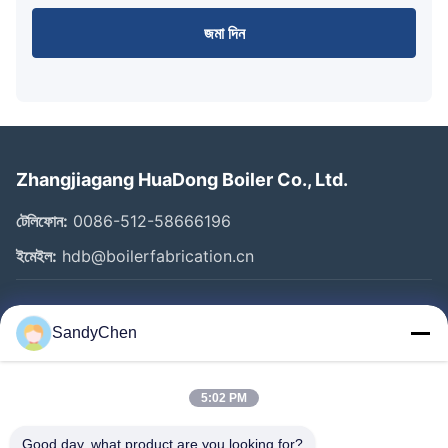
জমা দিন
Zhangjiagang HuaDong Boiler Co., Ltd.
টেলিফোন:
0086-512-58666196
ইমেইল:
hdb@boilerfabrication.cn
গুরুত্বপূর্ণ সংযোগ
SandyChen
বাড়ি
পণ্য
5:02 PM
ভিডিও
Good day, what product are you looking for?