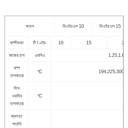
মডেল
ডিএইচএল 10
ডিএইচএল 15
বাষ্পীভবন
টি / এইচ
10
15
20
কাজের চাপ
এমপিএ
1.25,1.6,
বাষ্প
℃
194,225,300,
তাপমাত্রা
ফিড
ওয়াটার
℃
তাপমাত্রা
জ্বলন্ত
পদ্ধতি