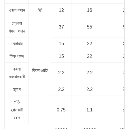
ঘ
ওজন কষান
12
16
22
মি
প্রেরণা
37
55
90
খসড়া ফ্যান
ব্লোয়ার
15
22
30
ফিড পাম্প
15
22
30
কয়লা
কিলোওয়াট
2.2
2.2
2.2
সরবরাহকারী
স্ল্যাগ
2.2
2.2
2.2
গতি
হ্রাসকারী
0.75
1.1
১.৫
cer