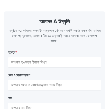
temperature flue gas in the furnace.It is
fuel consum
the main type of evaporating heating
the flue gas
surface of all kinds of modern boilers and
energy savi
the basic component of boiler water
at the same
আবেদন A উদ্ধৃতি
circulation loop.Because of both cooling
protection 
অনুগ্রহ করে আমাদের অনলাইন অনুসন্ধান যোগাযোগ ফর্মটি ব্যবহার করুন যদি আপনার
কোন প্রশ্ন থাকে, আমাদের টিম যত তাড়াতাড়ি সম্ভব আপনার সাথে যোগাযোগ
করবে।
ইমেইল
*
ফোন / হোয়াটসঅ্যাপ
নাম