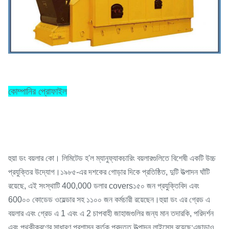
কোম্পানির প্রোফাইল
হুয়া ডং বয়লার কো। লিমিটেড হ'ল ম্যানুফ্যাকচারিং বয়লারগুলিতে বিশেষী একটি উচ্চ
প্রযুক্তির উদ্যোগ।১৯৮৫-এর দশকের গোড়ার দিকে প্রতিষ্ঠিত, দুটি উত্পাদন ঘাঁটি
রয়েছে, এই সংস্থাটি 400,000 ডলার covers১৫০ জন প্রযুক্তিবিদ এবং
600০০ কোডেড ওয়েল্ডার সহ ১১০০ জন কর্মচারী রয়েছেন।হুয়া ডং এর গ্রেড এ
বয়লার এবং গ্রেড এ 1 এবং এ 2 চাপবাহী জাহাজগুলির জন্য মান তদারকি, পরিদর্শন
এবং পৃথকীকরণের সাধারণ প্রশাসন কর্তৃক প্রদত্ত উত্পাদন লাইসেন্স রয়েছে;এছাড়াও