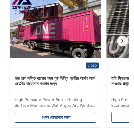
VIDEO
উচ্চ চাপ শক্তি বয়লার গরম পৃষ্ঠ ঝিল্লি প্রাচীর আর্গন আর্ক
হাই ফ্রিকোয়েন
ওয়েল্ডিং বায়োমাস বয়লার জন্য
পাওয়ার প্ল্যান
High Pressure Power Boiler Heating
High Freque
Surface Membrane Wall Argon Arc Welding
Economizer 
For Biomass Boiler Product Introduction
Product Des
Water wall panels with pins usually laid
is a device 
এখনই যোগাযোগ করুন
vertically on the inner wall of the furnace
industrial bo
wall, it is mainly used to absorb the radiant
of the flue 
heat emitted by the flame and high-
the feed wa