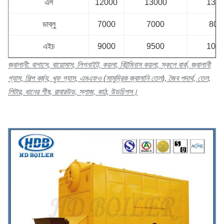
এল
12000
13000
130
ডাব্লু
7000
7000
800
এইচ
9000
9500
100
জ্বালানী: বাগাসে, বায়োমাস, লিগনাইট, কয়লা, বিটুমিনাস কয়লা, স্কলে বার্ক, জ্বালানী
গ্যাস, শিল্প বর্জ্য, খুফ গ্যাস, এমএফও (সামুদ্রিক জ্বালানি তেল), জৈব পদার্থ, তেল,
লিটার, ধানের শীষ, রাবারউড, স্লাজ, কাঠ, উডচিপস।