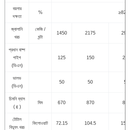
বয়লার
%
≥82
দক্ষতা
জ্বালানি
কেজি /
1450
2175
290
খরচ
ঘন্টা
প্রধান বাষ্প
পাইপ
125
150
20
(ডিএন)
ভালভ
50
50
50
(ডিএন)
চিমনি ব্যাস
মিম
670
870
87
(￠)
টোটাল
কিলোওয়াট
72.15
104.5
155.
বিদ্যুৎ খরচ