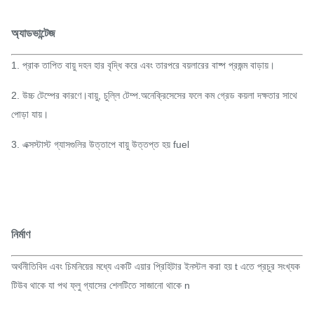
অ্যাডভান্টেজ
1. প্রাক তাপিত বায়ু দহন হার বৃদ্ধি করে এবং তারপরে বয়লারের বাষ্প প্রজন্ম বাড়ায়।
2. উচ্চ টেম্পের কারণে।বায়ু, চুল্লি টেম্প.অনেক্রিসেসের ফলে কম গ্রেড কয়লা দক্ষতার সাথে
পোড়া যায়।
3. এক্সস্টাস্ট গ্যাসগুলির উত্তাপে বায়ু উত্তপ্ত হয় fuel
নির্মাণ
অর্থনীতিবিদ এবং চিমনিয়ের মধ্যে একটি এয়ার প্রিহিটার ইনস্টল করা হয় t এতে প্রচুর সংখ্যক
টিউব থাকে যা পথ ফ্লু গ্যাসের শেলটিতে সাজানো থাকে n