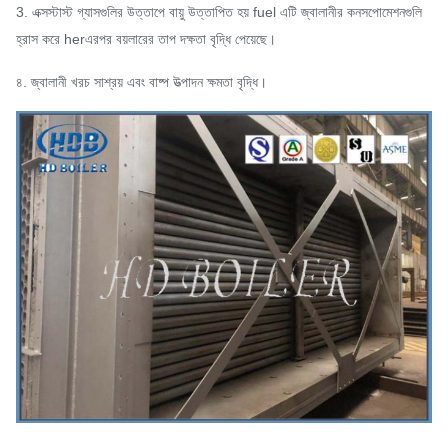
3. এক্সস্টাস্ট গ্যাসগুলির উত্তাপে বায়ু উত্তাপিত হয় fuel এটি জ্বালানীর কনসপোমেশনগুলি
হ্রাস করে herএরপর বয়লারের তাপ দক্ষতা বৃদ্ধি পেয়েছে।
৪. জ্বালানী খরচ সাশ্রয় এবং বাষ্প উত্পাদন ক্ষমতা বৃদ্ধি।