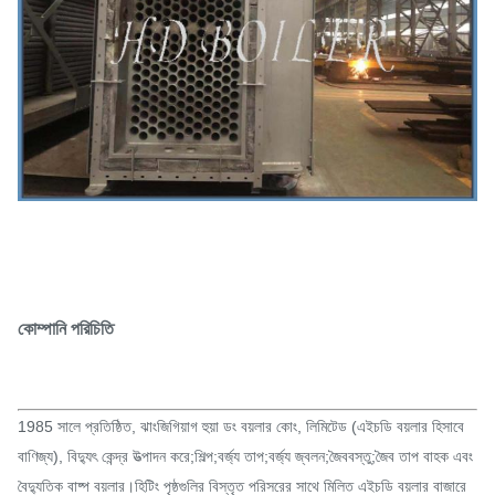
কোম্পানি পরিচিতি
1985 সালে প্রতিষ্ঠিত, ঝাংজিগিয়াগ হুয়া ডং বয়লার কোং, লিমিটেড (এইচডি বয়লার হিসাবে
বাণিজ্য), বিদ্যুৎ কেন্দ্র উত্পাদন করে;শিল্প;বর্জ্য তাপ;বর্জ্য জ্বলন;জৈববস্তু;জৈব তাপ বাহক এবং
বৈদ্যুতিক বাষ্প বয়লার।হিটিং পৃষ্ঠগুলির বিস্তৃত পরিসরের সাথে মিলিত এইচডি বয়লার বাজারে