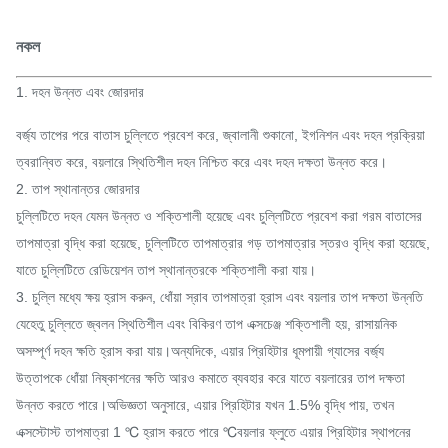
নকল
1. দহন উন্নত এবং জোরদার
বর্জ্য তাপের পরে বাতাস চুল্লিতে প্রবেশ করে, জ্বালানী শুকানো, ইগনিশন এবং দহন প্রক্রিয়া
ত্বরান্বিত করে, বয়লারে স্থিতিশীল দহন নিশ্চিত করে এবং দহন দক্ষতা উন্নত করে।
2. তাপ স্থানান্তর জোরদার
চুল্লিটিতে দহন যেমন উন্নত ও শক্তিশালী হয়েছে এবং চুল্লিটিতে প্রবেশ করা গরম বাতাসের
তাপমাত্রা বৃদ্ধি করা হয়েছে, চুল্লিটিতে তাপমাত্রার গড় তাপমাত্রার স্তরও বৃদ্ধি করা হয়েছে,
যাতে চুল্লিটিতে রেডিয়েশন তাপ স্থানান্তরকে শক্তিশালী করা যায়।
3. চুল্লি মধ্যে ক্ষয় হ্রাস করুন, ধোঁয়া স্রাব তাপমাত্রা হ্রাস এবং বয়লার তাপ দক্ষতা উন্নতি
যেহেতু চুল্লিতে জ্বলন স্থিতিশীল এবং বিকিরণ তাপ এক্সচেঞ্জ শক্তিশালী হয়, রাসায়নিক
অসম্পূর্ণ দহন ক্ষতি হ্রাস করা যায়।অন্যদিকে, এয়ার প্রিহিটার ধূমপায়ী গ্যাসের বর্জ্য
উত্তাপকে ধোঁয়া নিষ্কাশনের ক্ষতি আরও কমাতে ব্যবহার করে যাতে বয়লারের তাপ দক্ষতা
উন্নত করতে পারে।অভিজ্ঞতা অনুসারে, এয়ার প্রিহিটার যখন 1.5% বৃদ্ধি পায়, তখন
এক্সস্টোস্ট তাপমাত্রা 1 ℃ হ্রাস করতে পারে ℃বয়লার ফ্লুতে এয়ার প্রিহিটার স্থাপনের