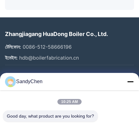
Zhangjiagang HuaDong Boiler Co., Ltd.
টেলিফোন:
0086-512-58666196
ইমেইল:
hdb@boilerfabrication.cn
গুরুত্বপূর্ণ সংযোগ
SandyChen
বাড়ি
পণ্য
10:25 AM
ভিডিও
Good day, what product are you looking for?
আমাদের সম্পর্কে
কারখানা ভ্রমণ