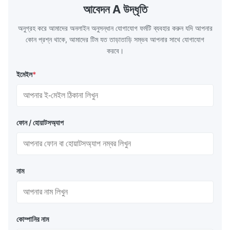
the basic component of boiler water
at the same
আবেদন A উদ্ধৃতি
circulation loop.Because of both cooling
protection 
অনুগ্রহ করে আমাদের অনলাইন অনুসন্ধান যোগাযোগ ফর্মটি ব্যবহার করুন যদি আপনার
কোন প্রশ্ন থাকে, আমাদের টিম যত তাড়াতাড়ি সম্ভব আপনার সাথে যোগাযোগ
করবে।
ইমেইল
*
ফোন / হোয়াটসঅ্যাপ
নাম
কোম্পানির নাম