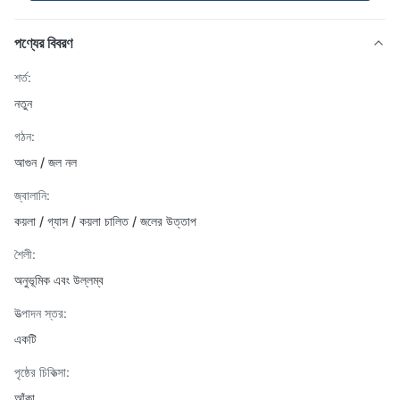
পণ্যের বিবরণ
শর্ত:
নতুন
গঠন:
আগুন / জল নল
জ্বালানি:
কয়লা / গ্যাস / কয়লা চালিত / জলের উত্তাপ
শৈলী:
অনুভূমিক এবং উল্লম্ব
উত্পাদন স্তর:
একটি
পৃষ্ঠের চিকিত্সা:
আঁকা