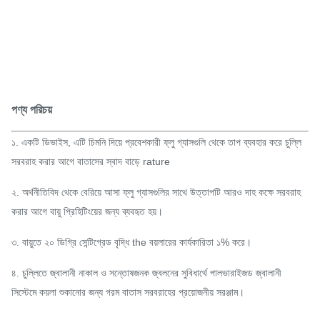
পণ্য পরিচয়
১. একটি ডিভাইস, এটি চিমনি দিয়ে প্রবেশকারী ফ্লু গ্যাসগুলি থেকে তাপ ব্যবহার করে চুল্লি
সরবরাহ করার আগে বাতাসের স্বাদ বাড়ে rature
২. অর্থনীতিবিদ থেকে বেরিয়ে আসা ফ্লু গ্যাসগুলির সাথে উত্তাপটি আরও দাহ কক্ষে সরবরাহ
করার আগে বায়ু প্রিহিটিংয়ের জন্য ব্যবহৃত হয়।
৩. বায়ুতে ২০ ডিগ্রি সেন্টিগ্রেড বৃদ্ধি the বয়লারের কার্যকারিতা ১% করে।
৪. চুল্লিতে জ্বালানী নাকাল ও সন্তোষজনক জ্বলনের সুবিধার্থে পালভারাইজড জ্বালানী
সিস্টেমে কয়লা শুকানোর জন্য গরম বাতাস সরবরাহের প্রয়োজনীয় সরঞ্জাম।