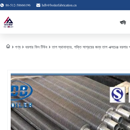
86-512-58666196
hdb@boilerfabrication.cn
বাড়ি
পণ্য
বয়লার ফিন টিউব
তাপ স্থানান্তর, শক্তি সাশ্রয়ের জন্য তাপ এক্সচেঞ্জ বয়লার প