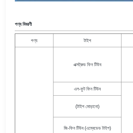
পণ্য বিবরণী
পণ্য
টাইপ
এক্সট্রুড ফিন টিউব
এল-ফুট ফিন টিউব
(টাইপ মোড়ানো)
জি-ফিন টিউব (এম্বেডেড টাইপ)