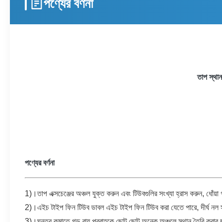
পণ্যের বর্ণনা
তাপ স্থান
পণ্যের বর্ণনা
1)।তাপ এক্সচেঞ্জের অঞ্চল যুক্ত করুন এবং টিউবগুলির সংখ্যা হ্রাস করুন, ধোঁয়
2)।এইচ টাইপ ফিন টিউব ডাবল এইচ টাইপ ফিন টিউব করা যেতে পারে, দীর্ঘ নল স
3)।ঘনত্ব কমাতে গড় বায়ু প্রবাহকে ছোট ছোট অনেক অঞ্চলে স্থান তৈরি কর