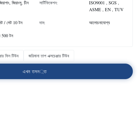
িয়াগাং, জিয়াংসু, চীন
সার্টিফিকেশন:
ISO9001 , SGS ,
ASME , EN , TUV
েট / সেট 10 টন
দাম:
আলোচনাযোগ্য
ে 500 টন
ঞ্জার ফিন টিউব
জরিমানা তাপ এক্সচেঞ্জার টিউব
এ
খ
ন
ত
দ
ন
্
ত