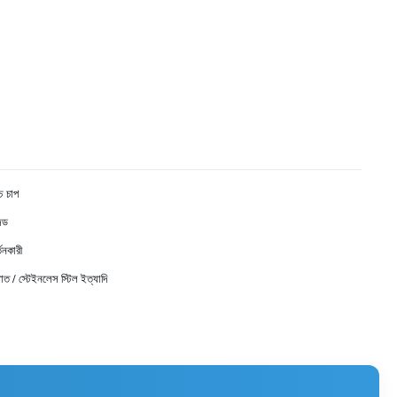
্চ চাপ
জড
তনকারী
পাত / স্টেইনলেস স্টিল ইত্যাদি