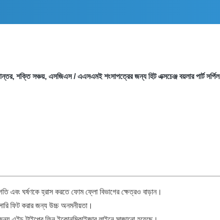
ান্তর, শক্তি সঞ্চয়, এসজিএস / এএসএমই শংসাপত্রের জন্য হিট এক্সচেঞ্জ বয়লার পার্ট সর্পি
া গতি এবং ঘর্ষণকে হ্রাস করতে ফোম ফ্লো বিভাগের ক্ষেত্রও বাড়ান।
ারি ফিট করার জন্য উচ্চ অনমনীয়তা।
ার জন্য এইচ টাইপের ফিন ইকোনমিকাইজার লাইনে সাজানো হয়েছে।