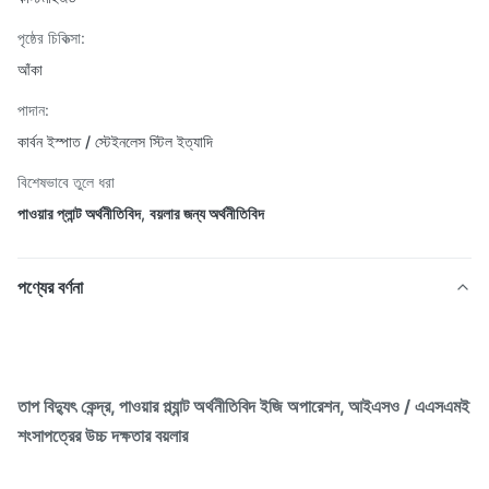
পৃষ্ঠের চিকিত্সা:
আঁকা
পাদান:
কার্বন ইস্পাত / স্টেইনলেস স্টিল ইত্যাদি
বিশেষভাবে তুলে ধরা
পাওয়ার প্লান্ট অর্থনীতিবিদ
,
বয়লার জন্য অর্থনীতিবিদ
পণ্যের বর্ণনা
তাপ বিদ্যুৎ কেন্দ্র, পাওয়ার প্ল্যান্ট অর্থনীতিবিদ ইজি অপারেশন, আইএসও / এএসএমই
শংসাপত্রের উচ্চ দক্ষতার বয়লার