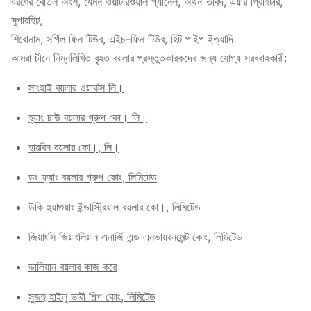
ধরণের বোতল অংশ, যেমন ওয়াটারওয়াল প্যানেল, অর্থনীতিবিদ, এয়ার প্রিহিটার,
সুপারহিট,
শিরোনাম, সর্পিল ফিন টিউব, এইচ-ফিন টিউব, হিট পাইপ ইত্যাদি
আমরা চীনে নিম্নলিখিত বৃহত বয়লার প্রস্তুতকারকদের জন্য যোগ্য সরবরাহকারী:
সাংহাই বয়লার ওয়ার্কস লি।
হ্যাং চাউ বয়লার গ্রুপ কো। লি।
হারবিন বয়লার কো।, লি।
ডং ফ্যাং বয়লার গ্রুপ কোং, লিমিটেড
উকি হুয়াগুয়াং ইন্ডাস্ট্রিয়াল বয়লার কো।, লিমিটেড
জিয়াংসি জিয়াংলিয়ান এনার্জি এন্ড এনভায়রনমেন্ট কোং, লিমিটেড
ডালিয়ান বয়লার কাজ করে
সুজহু হাইলু ভারী শিল্প কোং, লিমিটেড