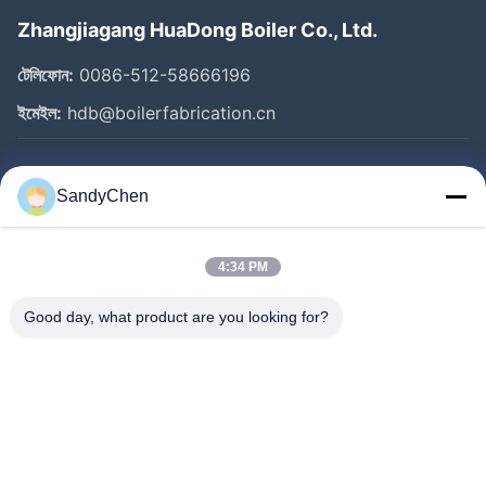
Zhangjiagang HuaDong Boiler Co., Ltd.
টেলিফোন:
0086-512-58666196
ইমেইল:
hdb@boilerfabrication.cn
গুরুত্বপূর্ণ সংযোগ
SandyChen
বাড়ি
পণ্য
4:34 PM
ভিডিও
Good day, what product are you looking for?
আমাদের সম্পর্কে
কারখানা ভ্রমণ
মান নিয়ন্ত্রণ
উদ্ধৃতির জন্য আবেদন