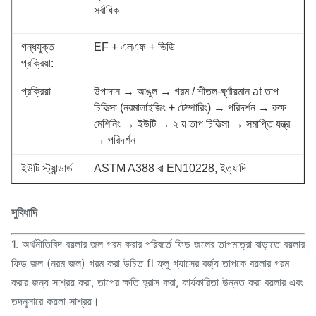
সর্বাধিক
গন্ধযুক্ত
EF + এলএফ + ভিডি
প্রক্রিয়া:
প্রক্রিয়া
উপাদান → আঙুল → গরম / শীতল-ঘূর্ণায়মান at তাপ
চিকিত্সা (নরমালাইজিং + টেম্পারিং) → পরিদর্শন → রুক্ষ
মেশিনিং → ইউটি → ২ য় তাপ চিকিত্সা → সমাপ্তি যন্ত্র
→ পরিদর্শন
ইউটি স্ট্যান্ডার্ড
ASTM A388 বা EN10228, ইত্যাদি
সুবিধাদি
1. অর্থনীতিবিদ বয়লার জল গরম করার পরিবর্তে ফিড জলের তাপমাত্রা বাড়াতে বয়লার
ফিড জল (নরম জল) গরম করা উচিত fl ফ্লু গ্যাসের বর্জ্য তাপকে বয়লার গরম
করার জন্য সাশ্রয় করা, তাপের ক্ষতি হ্রাস করা, কার্যকারিতা উন্নত করা বয়লার এবং
তদনুসারে কয়লা সাশ্রয়।