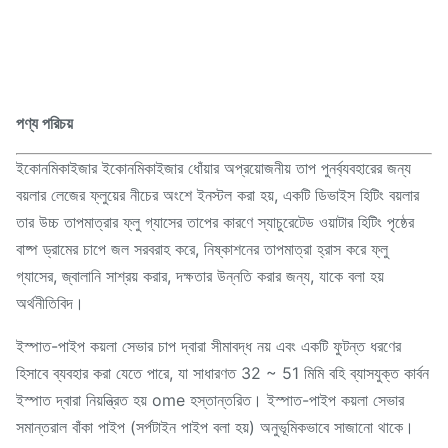
পণ্য পরিচয়
ইকোনমিকাইজার ইকোনমিকাইজার ধোঁয়ার অপ্রয়োজনীয় তাপ পুনর্ব্যবহারের জন্য
বয়লার লেজের ফ্লুয়ের নীচের অংশে ইনস্টল করা হয়, একটি ডিভাইস হিটিং বয়লার
তার উচ্চ তাপমাত্রার ফ্লু গ্যাসের তাপের কারণে স্যাচুরেটেড ওয়াটার হিটিং পৃষ্ঠের
বাষ্প ড্রামের চাপে জল সরবরাহ করে, নিষ্কাশনের তাপমাত্রা হ্রাস করে ফ্লু
গ্যাসের, জ্বালানি সাশ্রয় করার, দক্ষতার উন্নতি করার জন্য, যাকে বলা হয়
অর্থনীতিবিদ।
ইস্পাত-পাইপ কয়লা সেভার চাপ দ্বারা সীমাবদ্ধ নয় এবং একটি ফুটন্ত ধরণের
হিসাবে ব্যবহার করা যেতে পারে, যা সাধারণত 32 ~ 51 মিমি বহি ব্যাসযুক্ত কার্বন
ইস্পাত দ্বারা নিয়ন্ত্রিত হয় ome হস্তান্তরিত। ইস্পাত-পাইপ কয়লা সেভার
সমান্তরাল বাঁকা পাইপ (সর্পটাইন পাইপ বলা হয়) অনুভূমিকভাবে সাজানো থাকে।