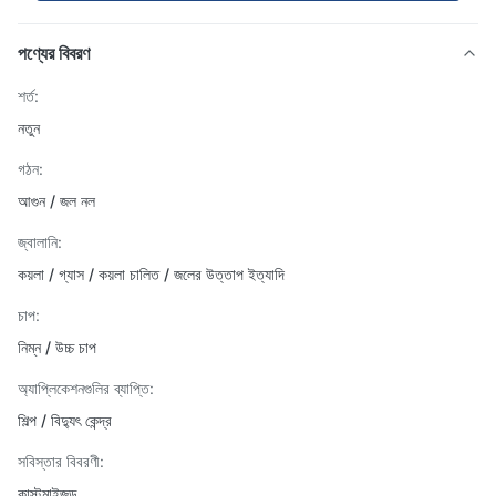
পণ্যের বিবরণ
শর্ত:
নতুন
গঠন:
আগুন / জল নল
জ্বালানি:
কয়লা / গ্যাস / কয়লা চালিত / জলের উত্তাপ ইত্যাদি
চাপ:
নিম্ন / উচ্চ চাপ
অ্যাপ্লিকেশনগুলির ব্যাপ্তি:
শিল্প / বিদ্যুৎ কেন্দ্র
সবিস্তার বিবরণী:
কাস্টমাইজড