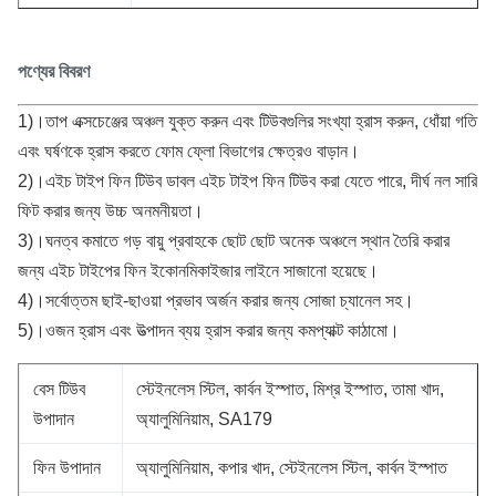
পণ্যের বিবরণ
1)।তাপ এক্সচেঞ্জের অঞ্চল যুক্ত করুন এবং টিউবগুলির সংখ্যা হ্রাস করুন, ধোঁয়া গতি
এবং ঘর্ষণকে হ্রাস করতে ফোম ফ্লো বিভাগের ক্ষেত্রও বাড়ান।
2)।এইচ টাইপ ফিন টিউব ডাবল এইচ টাইপ ফিন টিউব করা যেতে পারে, দীর্ঘ নল সারি
ফিট করার জন্য উচ্চ অনমনীয়তা।
3)।ঘনত্ব কমাতে গড় বায়ু প্রবাহকে ছোট ছোট অনেক অঞ্চলে স্থান তৈরি করার
জন্য এইচ টাইপের ফিন ইকোনমিকাইজার লাইনে সাজানো হয়েছে।
4)।সর্বোত্তম ছাই-ছাওয়া প্রভাব অর্জন করার জন্য সোজা চ্যানেল সহ।
5)।ওজন হ্রাস এবং উত্পাদন ব্যয় হ্রাস করার জন্য কমপ্যাক্ট কাঠামো।
বেস টিউব
স্টেইনলেস স্টিল, কার্বন ইস্পাত, মিশ্র ইস্পাত, তামা খাদ,
উপাদান
অ্যালুমিনিয়াম, SA179
ফিন উপাদান
অ্যালুমিনিয়াম, কপার খাদ, স্টেইনলেস স্টিল, কার্বন ইস্পাত