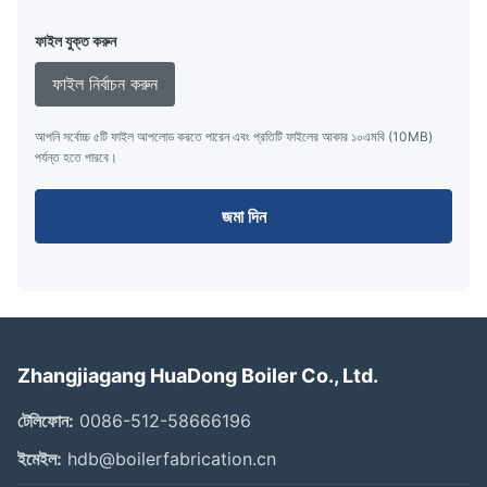
ফাইল যুক্ত করুন
ফাইল নির্বাচন করুন
আপনি সর্বোচ্চ ৫টি ফাইল আপলোড করতে পারেন এবং প্রতিটি ফাইলের আকার ১০এমবি (10MB)
পর্যন্ত হতে পারবে।
জমা দিন
Zhangjiagang HuaDong Boiler Co., Ltd.
টেলিফোন:
0086-512-58666196
ইমেইল:
hdb@boilerfabrication.cn