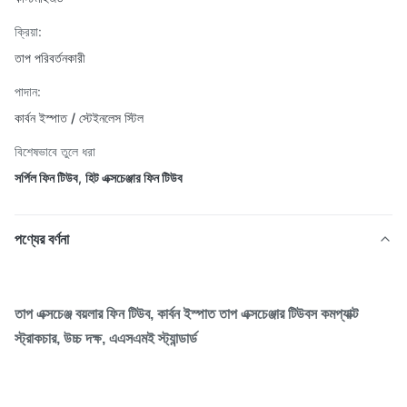
ক্রিয়া:
তাপ পরিবর্তনকারী
পাদান:
কার্বন ইস্পাত / স্টেইনলেস স্টিল
বিশেষভাবে তুলে ধরা
সর্পিল ফিন টিউব
,
হিট এক্সচেঞ্জার ফিন টিউব
পণ্যের বর্ণনা
তাপ এক্সচেঞ্জ বয়লার ফিন টিউব, কার্বন ইস্পাত তাপ এক্সচেঞ্জার টিউবস কমপ্যাক্ট
স্ট্রাকচার, উচ্চ দক্ষ, এএসএমই স্ট্যান্ডার্ড