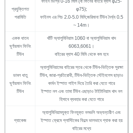
ফাইন ডিগ্রি 0-16 মিমি (বা ফিনের বাইরে ব্যাস φ25-
প্রযুক্তিগত
φ75);
পরামিতি
ফাইনস এর পিচ 2.0-5.0 মিমি;জরিমানা টিউব দৈর্ঘ্য 0.5
~ 14m।
একক ধাতব
খাঁটি অ্যালুমিনিয়াম 1060 বা অ্যালুমিনিয়াম খাদ
ঘূর্ণায়মান ফিনিং
6063,6061।
টিউব
বাইরের ব্যাস 40 মিমি থেকে কম হবে
অ্যালুমিনিয়ামের বাইরের স্তর থেকে টিউব-ভিত্তিক সুরক্ষা
ডাবল ধাতু
টিউব, জারা-প্রতিরোধী, টিউব-ভিত্তিক স্টেইনলেস ছাড়াও
ঘূর্ণায়মান ফিনিং
কার্বন ইস্পাত পাইপ দিয়ে তৈরি করা যেতে পারে
টিউব
ইস্পাত নল এবং তামা টিউব এছাড়াও টাইটানিয়াম খাদ নল
হিসাবে ব্যবহার করা যেতে পারে
অ্যালুমিনিয়ামযুক্ত ফিনযুক্ত নলগুলি অভ্যন্তরীণ এবং
প্যাকেজ
ইস্পাত ফ্রেমে প্লাস্টিকের ফিল্মে ভালভাবে প্যাক করা হয়
বাইরের মধ্যে