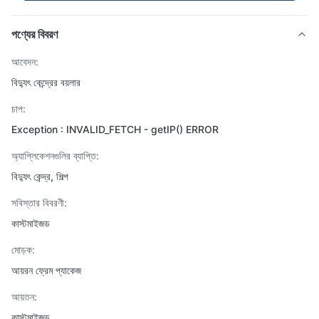
পণ্যের বিবরণ
আবেদন:
বিদ্যুৎ কেন্দ্রের বয়লার
চাপ:
Exception : INVALID_FETCH - getIP() ERROR
অ্যাপ্লিকেশনগুলির ব্যাপ্তি:
বিদ্যুৎ কেন্দ্র, শিল্প
সবিস্তার বিবরণী:
কাস্টমাইজড
মোড়ক:
আয়রন ফ্রেম প্যাকেজ
আয়তন:
কাস্টমাইজড