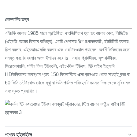
কোম্পানির তথ্য
এইচডি বয়লার 1985 সালে প্রতিষ্ঠিত, ঝাংজিগিয়াগ হুয়া ডং বয়লার কোং, লিমিটেড
(এইচডি বয়লার হিসাবে বাণিজ্য), একটি পেশাদার শিল্প উত্পাদনকারী, ইউটিলিটি বয়লার,
শিল্প বয়লার, এইচআরএসজি বয়লার এবং ওয়াটারওয়াল প্যানেল, অর্থনীতিবিদদের মতো
সমস্ত ধরণের বয়লার অংশ উত্পাদন করে is , এয়ার প্রিহিটারস, সুপারহিটারস,
শিরোলেখগুলি, সর্পিল ফিন টিউবগুলি, এইচ-ফিন টিউবস, হিট পাইপ ইত্যাদি
HDউদ্ভিদের অবস্থান প্রায় 150 কিলোমিটার এক্সপ্রেসওয়ে থেকে সাংহাই বন্দর বা
60 কিমি স্টেট রোড থেকে সুঝু বা উক্সি পর্যন্ত পরিবহনটি সমস্ত দিক থেকে সুবিধামত
এবং দ্রুত প্রসারিত।
পণ্যের হাইলাইটস