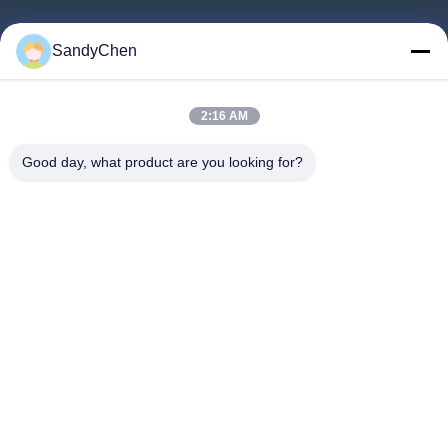
গুরুত্বপূর্ণ সংযোগ
SandyChen
বাড়ি
পণ্য
2:16 AM
ভিডিও
Good day, what product are you looking for?
আমাদের সম্পর্কে
কারখানা ভ্রমণ
মান নিয়ন্ত্রণ
উদ্ধৃতির জন্য আবেদন
Follow Us