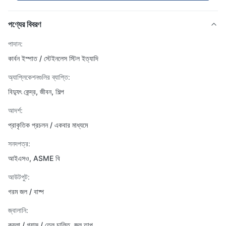
পণ্যের বিবরণ
পাদান:
কার্বন ইস্পাত / স্টেইনলেস স্টিল ইত্যাদি
অ্যাপ্লিকেশনগুলির ব্যাপ্তি:
বিদ্যুৎ কেন্দ্র, জীবন, শিল্প
আদর্শ:
প্রাকৃতিক প্রচলন / একবার মাধ্যমে
সনদপত্র:
আইএসও, ASME বি
আউটপুট:
গরম জল / বাষ্প
জ্বালানি:
কয়লা / গ্যাস / তেল চালিত, জল তাপ