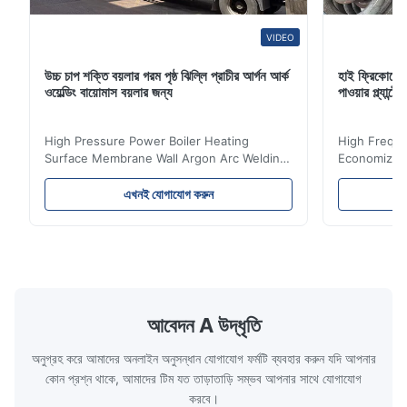
VIDEO
উচ্চ চাপ শক্তি বয়লার গরম পৃষ্ঠ ঝিল্লি প্রাচীর আর্গন আর্ক
হাই ফ্রিকোয়েন
ওয়েল্ডিং বায়োমাস বয়লার জন্য
পাওয়ার প্ল্যান
High Pressure Power Boiler Heating
High Freque
Surface Membrane Wall Argon Arc Welding
Economizer 
For Biomass Boiler Product Introduction
Product Des
Water wall panels with pins usually laid
is a device 
এখনই যোগাযোগ করুন
vertically on the inner wall of the furnace
industrial bo
wall, it is mainly used to absorb the radiant
of the flue 
heat emitted by the flame and high-
the feed wa
temperature flue gas in the furnace.It is
fuel consum
the main type of evaporating heating
the flue gas
surface of all kinds of modern boilers and
energy savi
the basic component of boiler water
at the same
আবেদন A উদ্ধৃতি
circulation loop.Because of both cooling
protection 
অনুগ্রহ করে আমাদের অনলাইন অনুসন্ধান যোগাযোগ ফর্মটি ব্যবহার করুন যদি আপনার
কোন প্রশ্ন থাকে, আমাদের টিম যত তাড়াতাড়ি সম্ভব আপনার সাথে যোগাযোগ
করবে।