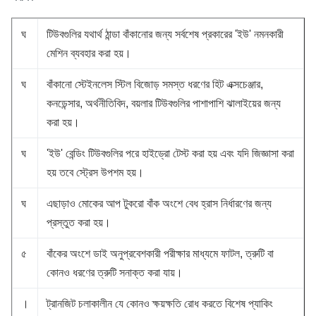
ঘ
টিউবগুলির যথার্থ ঠান্ডা বাঁকানোর জন্য সর্বশেষ প্রকারের 'ইউ' নমনকারী
মেশিন ব্যবহার করা হয়।
ঘ
বাঁকানো স্টেইনলেস স্টিল বিজোড় সমস্ত ধরণের হিট এক্সচেঞ্জার,
কনডেন্সার, অর্থনীতিবিদ, বয়লার টিউবগুলির পাশাপাশি ঝালাইয়ের জন্য
করা হয়।
ঘ
'ইউ' বেন্ডিং টিউবগুলির পরে হাইড্রো টেস্ট করা হয় এবং যদি জিজ্ঞাসা করা
হয় তবে স্ট্রেস উপশম হয়।
ঘ
এছাড়াও মোকের আপ টুকরো বাঁক অংশে বেধ হ্রাস নির্ধারণের জন্য
প্রস্তুত করা হয়।
৫
বাঁকের অংশে ডাই অনুপ্রবেশকারী পরীক্ষার মাধ্যমে ফাটল, ত্রুটি বা
কোনও ধরণের ত্রুটি সনাক্ত করা যায়।
।
ট্রানজিট চলাকালীন যে কোনও ক্ষয়ক্ষতি রোধ করতে বিশেষ প্যাকিং