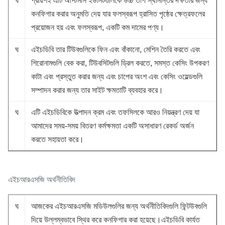
ঘ
প্রায়শই এটি অপ্টিমাস ইউনিটগুলিকে উচ্চ তাপ স্থানান্তর দক্ষতার জন্য
কনফিগার করার অনুমতি দেয় যার ফলস্বরূপ হ্রাসিত পৃষ্ঠের ক্ষেত্রফলের
প্রয়োজন হয় এবং ফলস্বরূপ, একটি কম দামের পণ্য।
ঘ
এইচডিবি তার টিউবগুলিকে ফিন এবং বাঁকানো, মেশিন তৈরি করতে এবং
শিরোনামগুলি বেক করা, টিউবসিটগুলি ড্রিল করতে, সমস্ত কেসিং উপকরণ
কাটা এবং প্রস্তুত করার জন্য এবং চাপের অংশ এবং কেসিং ওয়েল্ডগুলি
সম্পাদন করার জন্য তার সাইট ক্ষমতাটি ব্যবহার করে।
ঘ
এটি এইচডিবিকে উত্পাদন ক্রম এবং তফসিলকে আরও নিয়ন্ত্রণ দেয় যা
আমাদের সময়-সময় বিতরণ কর্মক্ষমতা একটি অসাধারণ রেকর্ড অর্জন
করতে সহায়তা করে।
এইচআরএসজি অর্থনীতিবিদ
ঘ
আজকের এইচআরএসজি মডিউলগুলির জন্য অর্থনীতিবিদগুলি ফিন্টউবগুলি
দিয়ে উল্লম্বভাবে স্থির করে কনফিগার করা হয়েছে।এইচডিবি কার্যত