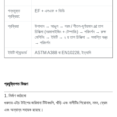
গন্ধযুক্ত
EF + এলএফ + ভিডি
প্রক্রিয়া:
প্রক্রিয়া
উপাদান → আঙুল → গরম / শীতল-ঘূর্ণায়মান at তাপ
চিকিত্সা (নরমালাইজিং + টেম্পারিং) → পরিদর্শন → রুক্ষ
মেশিনিং → ইউটি → ২ য় তাপ চিকিত্সা → সমাপ্তি যন্ত্র
→ পরিদর্শন
ইউটি স্ট্যান্ডার্ড
ASTM A388 বা EN10228, ইত্যাদি
প্রযুক্তিগত বিবরণ
1. নির্মাণ কাঠামো
গুরুতর এইচ টাইপের জরিমানা টিউবগুলি, খাঁড়ি এবং নালীটির শিরোনাম, নমন, ফ্রেম
এবং অন্যান্য সহায়ক রয়েছে।