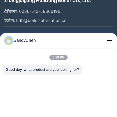
Zhangjiagang HuaDong Boiler Co., Ltd.
টেলিফোন:
0086-512-58666196
ইমেইল:
hdb@boilerfabrication.cn
গুরুত্বপূর্ণ সংযোগ
SandyChen
বাড়ি
পণ্য
5:59 PM
ভিডিও
Good day, what product are you looking for?
আমাদের সম্পর্কে
কারখানা ভ্রমণ
মান নিয়ন্ত্রণ
উদ্ধৃতির জন্য আবেদন