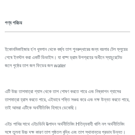
পণ্য পরিচয়
ইকোনমিকাইজার হ'ল ধূমপান থেকে বর্জ্য তাপ পুনরুদ্ধারের জন্য বয়লার টেল ফ্লুয়ের
শেষে ইনস্টল করা একটি ডিভাইস। যা বাষ্প ড্রাম উপগ্রহের অধীনে স্যাচুরেটেড
জলে পৃষ্ঠের তাপ জল ফিডের জল water
এটি উচ্চ তাপমাত্রা গ্যাস থেকে তাপ শোষণ করতে পারে এবং নিষ্কাশন গ্যাসের
তাপমাত্রা হ্রাস করতে পারে, এইভাবে শক্তি সঞ্চয় করে এবং দক্ষ উন্নত করতে পারে,
তাই আমরা এটিকে অর্থনীতিবিদ হিসাবে ডেকেছি।
এইচ পাখির সাথে এইচডিবি উত্পাদন অর্থনীতিবিদ Hতিহ্যবাহী খালি নল অর্থনীতিবিদ
সঙ্গে তুলনা উচ্চ দক্ষ কারণ তাপ পৃষ্ঠতল বৃদ্ধি এবং তাপ স্থানান্তর প্রভাব উন্নত।