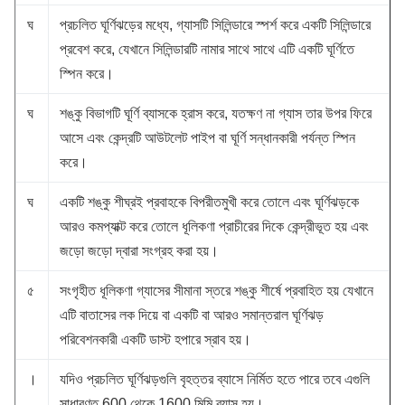
ঘ
প্রচলিত ঘূর্ণিঝড়ের মধ্যে, গ্যাসটি সিলিন্ডারে স্পর্শ করে একটি সিলিন্ডারে
প্রবেশ করে, যেখানে সিলিন্ডারটি নামার সাথে সাথে এটি একটি ঘূর্ণিতে
স্পিন করে।
ঘ
শঙ্কু বিভাগটি ঘূর্ণি ব্যাসকে হ্রাস করে, যতক্ষণ না গ্যাস তার উপর ফিরে
আসে এবং কেন্দ্রটি আউটলেট পাইপ বা ঘূর্ণি সন্ধানকারী পর্যন্ত স্পিন
করে।
ঘ
একটি শঙ্কু শীঘ্রই প্রবাহকে বিপরীতমুখী করে তোলে এবং ঘূর্ণিঝড়কে
আরও কমপ্যাক্ট করে তোলে ধূলিকণা প্রাচীরের দিকে কেন্দ্রীভূত হয় এবং
জড়ো জড়ো দ্বারা সংগ্রহ করা হয়।
৫
সংগৃহীত ধূলিকণা গ্যাসের সীমানা স্তরে শঙ্কু শীর্ষে প্রবাহিত হয় যেখানে
এটি বাতাসের লক দিয়ে বা একটি বা আরও সমান্তরাল ঘূর্ণিঝড়
পরিবেশনকারী একটি ডাস্ট হপারে স্রাব হয়।
।
যদিও প্রচলিত ঘূর্ণিঝড়গুলি বৃহত্তর ব্যাসে নির্মিত হতে পারে তবে এগুলি
সাধারণত 600 থেকে 1600 মিমি ব্যাস হয়।