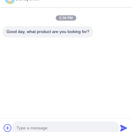
বাড়ি
পণ্য
2:36 PM
ভিডিও
Good day, what product are you looking for?
আমাদের সম্পর্কে
কারখানা ভ্রমণ
মান নিয়ন্ত্রণ
উদ্ধৃতির জন্য আবেদন
Follow Us
©2017- Zhangjiagang HuaDong Boiler Co., Ltd.. . সব সমস্ত অধিকার সংরক্ষিত।