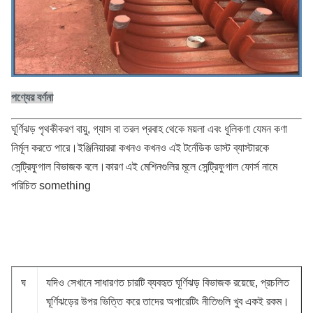
পণ্যের বর্ণনা
ঘূর্ণিঝড় পৃথকীকরণ বায়ু, গ্যাস বা তরল প্রবাহ থেকে ময়লা এবং ধূলিকণা যেমন কণা
নির্মূল করতে পারে।ইঞ্জিনিয়াররা কখনও কখনও এই টর্নেডিক ডাস্ট ব্যাস্টারকে
সেন্ট্রিফুগাল বিভাজক বলে।কারণ এই মেশিনগুলির মূলে সেন্ট্রিফুগাল ফোর্স নামে
পরিচিত something
ঘ
যদিও সেখানে সাধারণত চারটি ব্যবহৃত ঘূর্ণিঝড় বিভাজক রয়েছে, প্রচলিত
ঘূর্ণিঝড়ের উপর ভিত্তি করে তাদের অপারেটিং নীতিগুলি খুব একই রকম।