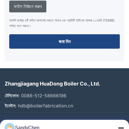
ফাইল নির্বাচন করুন
আপনি সর্বোচ্চ ৫টি ফাইল আপলোড করতে পারেন এবং প্রতিটি ফাইলের আকার ১০এমবি (10MB)
পর্যন্ত হতে পারবে।
জমা দিন
Zhangjiagang HuaDong Boiler Co., Ltd.
টেলিফোন:
0086-512-58666196
ইমেইল:
hdb@boilerfabrication.cn
গুরুত্বপূর্ণ সংযোগ
SandyChen