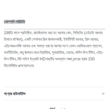
কোম্পানি পরিচিতি
1985 সালে প্রতিষ্ঠিত, ঝাংজিয়াগাং হুয়া ডং বয়লার কোং, লিমিটেড (এইচডি বয়লার
হিসাবে বাণিজ্য), একটি পেশাদার শিল্প উত্পাদনকারী, ইউটিলিটি বয়লার, শিল্প বয়লার,
এইচআরএসজি বয়লার এবং সমস্ত ধরণের বয়লার অংশ যেমন ওয়াটারওয়াল প্যানেল,
অর্থনীতিবিদ, বায়ু উত্পাদন করে প্রিহিটার, সুপারহিটার, হেডার, সর্পিল ফিন টিউব, এইচ-
ফিন টিউব, হিট পাইপ ইত্যাদি HDগাছটির অবস্থান শঙ্ঘা বন্দরের প্রায় 150
কিলোমিটার এক্সপ্রেসওয়ে
পণ্যের হাইলাইটস
এনার্জি সেভিং পাওয়ার স্টেশন বয়লার ওয়াটার ওয়াল প্যানেল হিট এক্সচেঞ্জটি বয়লার