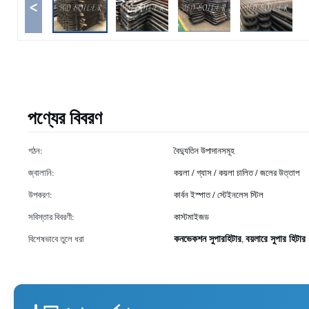
<
পণ্যের বিবরণ
গঠন:
বৈদ্যুতিন উপাদানসমূহ
জ্বালানি:
কয়লা / গ্যাস / কয়লা চালিত / জলের উত্তাপ
উপকরণ:
কার্বন ইস্পাত / স্টেইনলেস স্টিল
সবিস্তার বিবরণী:
কাস্টমাইজড
কনভেকশন সুপারহিটার
বয়লারে সুপার হিটার
বিশেষভাবে তুলে ধরা
,