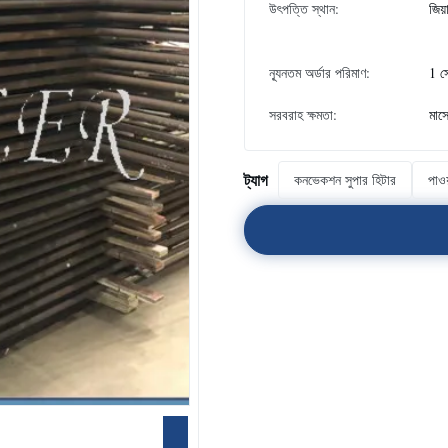
উৎপত্তি স্থান:
জিয়
ন্যূনতম অর্ডার পরিমাণ:
1 স
সরবরাহ ক্ষমতা:
মাস
ট্যাগ
কনভেকশন সুপার হিটার
পাওয