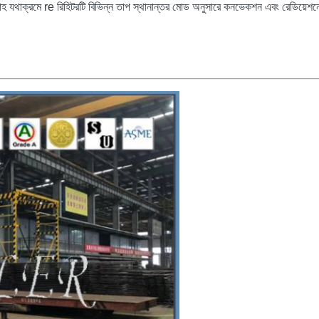
্রবাহ যথাক্রমে re রিহিটরটি বিভিন্ন তাপ স্থানান্তর মোড অনুসারে কনভেকশন এবং রেডিয়েশ