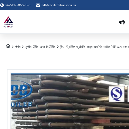
86-512-58666196
hdb@boilerfabrication.cn
বাড়ি
পণ্য
সুপারহিটার এবং রিহীটার
ইন্ডাস্ট্রাইল প্ল্যান্টের জন্য এনার্জি সেভিং হিট এক্সচেঞ