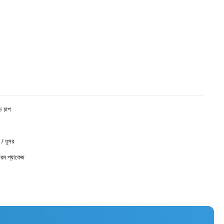
্চ চাপ
 / ধূসর
রেম প্যাকেজ