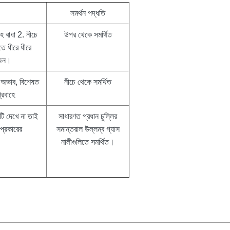
সমর্থন পদ্ধতি
াহ বাধা 2. নীচে
উপর থেকে সমর্থিত
তে ধীরে ধীরে
োজন।
 অভাব, বিশেষত
নীচে থেকে সমর্থিত
্রবাহে
টি দেখে না তাই
সাধারণত প্রধান চুল্লির
প্রকারের
সমান্তরাল উল্লম্ব গ্যাস
নালীগুলিতে সমর্থিত।