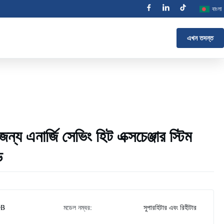
বাংলা
এখন তদন্ত
টের জন্য এনার্জি সেভিং হিট এক্সচেঞ্জার স্টিম
ড
DB
মডেল নম্বর:
সুপারহিটার এবং রিহীটার