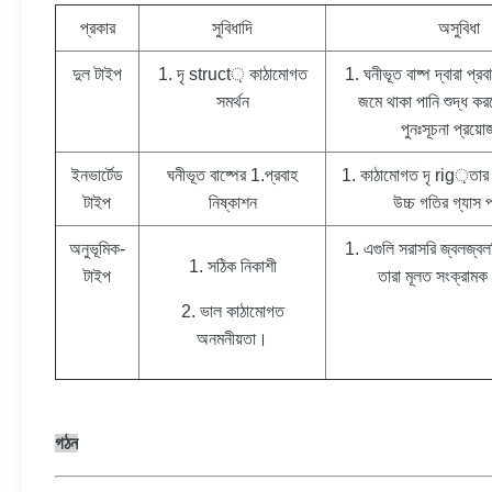
প্রকার
সুবিধাদি
অসুবিধা
দুল টাইপ
1. দৃ struct় কাঠামোগত
1. ঘনীভূত বাষ্প দ্বারা প্রব
সমর্থন
জমে থাকা পানি শুদ্ধ কর
পুনঃসূচনা প্রয়
ইনভার্টেড
ঘনীভূত বাষ্পের 1.প্রবাহ
1. কাঠামোগত দৃ rig়তার
টাইপ
নিষ্কাশন
উচ্চ গতির গ্যাস প
অনুভূমিক-
1. এগুলি সরাসরি জ্বলজ্বল
1. সঠিক নিকাশী
টাইপ
তারা মূলত সংক্রামক 
2. ভাল কাঠামোগত
অনমনীয়তা।
গঠন