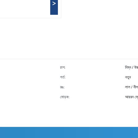
>
চাপ:
নিম্ন / উচ
শর্ত:
নতুন
রঙ:
লাল / নীল
মোড়ক:
আয়রন ফ্