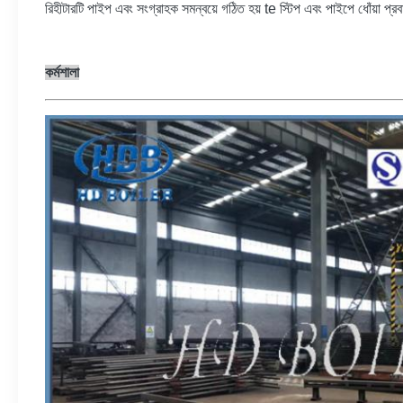
রিহীটারটি পাইপ এবং সংগ্রাহক সমন্বয়ে গঠিত হয় te স্টিপ এবং পাইপে ধোঁয়া প
কর্মশালা