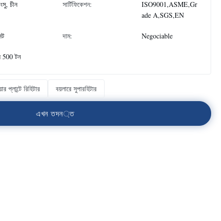
াংসু, চীন
সার্টিফিকেশন:
ISO9001,ASME,Gr
ade A,SGS,EN
েট
দাম:
Negociable
ে 500 টন
়ার প্লান্টে রিহিটার
বয়লারে সুপারহিটার
এ
খ
ন
ত
দ
ন
্
ত