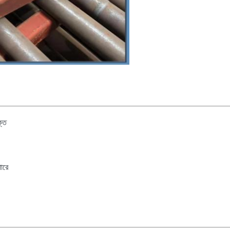
ক্ত
ারে