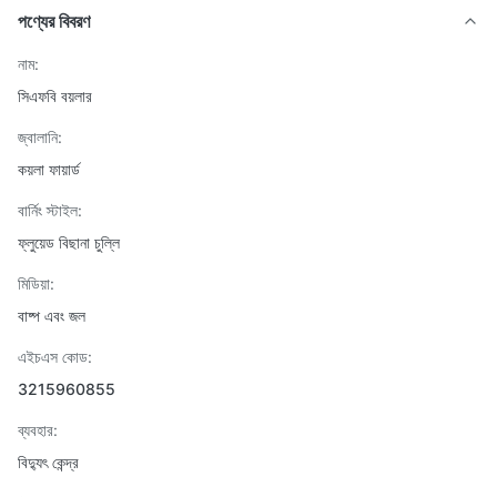
পণ্যের বিবরণ
নাম:
সিএফবি বয়লার
জ্বালানি:
কয়লা ফায়ার্ড
বার্নিং স্টাইল:
ফ্লুয়েড বিছানা চুল্লি
মিডিয়া:
বাষ্প এবং জল
এইচএস কোড:
3215960855
ব্যবহার:
বিদ্যুৎ কেন্দ্র