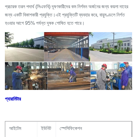
প্রচারক তরল পদার্থ (সিএফবি) দূষণকারীদের কম নির্গমন অর্জনের জন্য কয়লা দাহের
জন্য একটি বিকাশকারী প্রযুক্তি।এই প্রযুক্তিটি ব্যবহার করে, বায়ুমণ্ডলে নির্গত
হওয়ার আগে 95% পর্যন্ত দূষক শোষিত হতে পারে।
প্যারামিটার
আইটেম
ইউনিট
স্পেসিফিকেশন