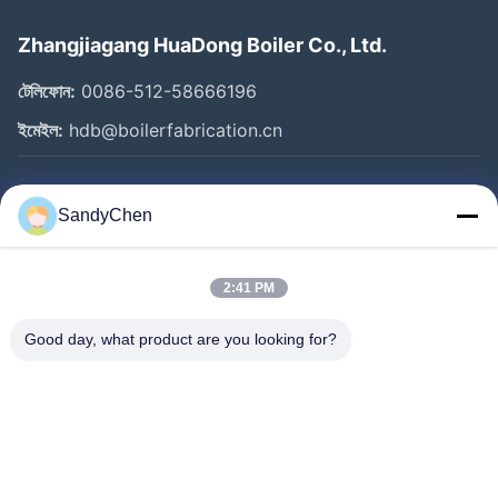
Zhangjiagang HuaDong Boiler Co., Ltd.
টেলিফোন:
0086-512-58666196
ইমেইল:
hdb@boilerfabrication.cn
গুরুত্বপূর্ণ সংযোগ
SandyChen
বাড়ি
পণ্য
2:41 PM
ভিডিও
Good day, what product are you looking for?
আমাদের সম্পর্কে
কারখানা ভ্রমণ
মান নিয়ন্ত্রণ
উদ্ধৃতির জন্য আবেদন