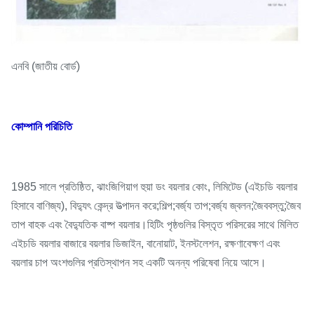
এনবি (জাতীয় বোর্ড)
কোম্পানি পরিচিতি
1985 সালে প্রতিষ্ঠিত, ঝাংজিগিয়াগ হুয়া ডং বয়লার কোং, লিমিটেড (এইচডি বয়লার
হিসাবে বাণিজ্য), বিদ্যুৎ কেন্দ্র উত্পাদন করে;শিল্প;বর্জ্য তাপ;বর্জ্য জ্বলন;জৈববস্তু;জৈব
তাপ বাহক এবং বৈদ্যুতিক বাষ্প বয়লার।হিটিং পৃষ্ঠগুলির বিস্তৃত পরিসরের সাথে মিলিত
এইচডি বয়লার বাজারে বয়লার ডিজাইন, বানোয়াট, ইনস্টলেশন, রক্ষণাবেক্ষণ এবং
বয়লার চাপ অংশগুলির প্রতিস্থাপন সহ একটি অনন্য পরিষেবা নিয়ে আসে।