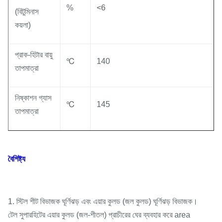
%
<6
(বিটুমিনাস
কয়লা)
প্রাক-হিটার বায়ু
℃
140
তাপমাত্রা
নিষ্কাশন গ্যাস
℃
145
তাপমাত্রা
বৈশিষ্ট্য
1. স্টিল শীট বিভাজক ঘূর্ণিঝড় এবং এয়ার কুলড (জল কুলড) ঘূর্ণিঝড় বিভাজক।
টেল সুপারহিটের এয়ার কুলড (জল-শীতল) প্রাচীরের ঘের ব্যবহার করে area