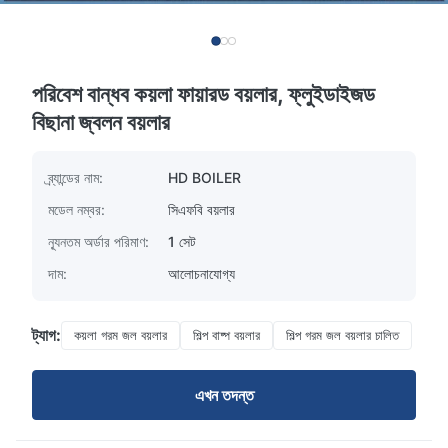
পরিবেশ বান্ধব কয়লা ফায়ারড বয়লার, ফ্লুইডাইজড
বিছানা জ্বলন বয়লার
ব্র্যান্ডের নাম:
HD BOILER
মডেল নম্বর:
সিএফবি বয়লার
ন্যূনতম অর্ডার পরিমাণ:
1 সেট
দাম:
আলোচনাযোগ্য
ট্যাগ:
কয়লা গরম জল বয়লার
শিল্প বাষ্প বয়লার
শিল্প গরম জল বয়লার চালিত
এখন তদন্ত