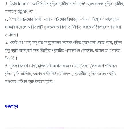
3. রিয়ার fender অর্থনীতিবিদ চুল্লি প্রাচীর: গার্ড প্লেট ফ্রেম হালকা চুল্লি প্রাচীর,
বয়লার দৃ tight়তা।
৪. ইস্পাত কাঠামোর নকশা: বয়লার কাঠামোর সীমাবদ্ধ উপাদান বিশ্লেষণ সফ্টওয়্যার
ব্যবহার করে লোড বিতরণটি যুক্তিসঙ্গত কিনা তা নিশ্চিত করতে সঠিকভাবে গণনা করা
হয়েছিল।
5. একটি গৌণ বায়ু অনুপাত অনুকূলকরণ সহায়ক শক্তি হ্রাস করা যেতে পারে, চুল্লি
ফ্লু গ্যাস বাসস্থান সময় বিরক্তি প্রসারিত এক্সটেনশন জোরদার, বয়লার তাপ দক্ষতা
উন্নতি।
6. চুল্লি বিভাগে খেলা, চুল্লি দীর্ঘ আবাস সময় ধোঁয়া, চুল্লি, চুল্লি আপ গতি কম,
চুল্লি ঘূর্ণন ভলিউম, বয়লার বার্নআউট হার উন্নত, সহকর্মীরা, চুল্লি জলের প্রাচীর
অঞ্চলের পরিধান ব্যাপকভাবে হ্রাস।
সনদপত্র