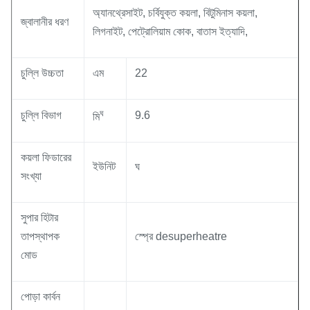
অ্যানথ্রেসাইট, চর্বিযুক্ত কয়লা, বিটুমিনাস কয়লা,
জ্বালানীর ধরণ
লিগনাইট, পেট্রোলিয়াম কোক, বাতাস ইত্যাদি,
চুল্লি উচ্চতা
এম
22
ঘ
চুল্লি বিভাগ
9.6
মি
কয়লা ফিডারের
ইউনিট
ঘ
সংখ্যা
সুপার হিটার
তাপস্থাপক
স্প্রে desuperheatre
মোড
পোড়া কার্বন