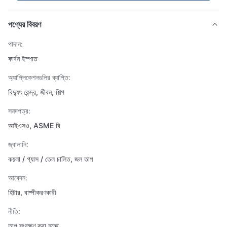
পণ্যের বিবরণ
পাদান:
কার্বন ইস্পাত
অ্যাপ্লিকেশনগুলির ব্যাপ্তি:
বিদ্যুৎ কেন্দ্র, জীবন, শিল্প
সনদপত্র:
আইএসও, ASME বি
জ্বালানি:
কয়লা / গ্যাস / তেল চালিত, জল তাপ
আবেদন:
হিটার, বাষ্পীকরণকারী
নীতি:
তাপ সংরক্ষণ করা হচ্ছে