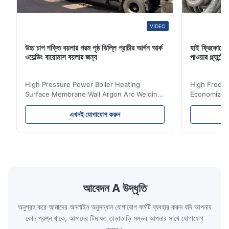
VIDEO
উচ্চ চাপ শক্তি বয়লার গরম পৃষ্ঠ ঝিল্লি প্রাচীর আর্গন আর্ক
হাই ফ্রিকোয়েন
ওয়েল্ডিং বায়োমাস বয়লার জন্য
পাওয়ার প্ল্যান
High Pressure Power Boiler Heating
High Freque
Surface Membrane Wall Argon Arc Welding
Economizer 
For Biomass Boiler Product Introduction
Product Des
Water wall panels with pins usually laid
is a device 
এখনই যোগাযোগ করুন
vertically on the inner wall of the furnace
industrial bo
wall, it is mainly used to absorb the radiant
of the flue 
heat emitted by the flame and high-
the feed wa
temperature flue gas in the furnace.It is
fuel consum
the main type of evaporating heating
the flue gas
surface of all kinds of modern boilers and
energy savi
the basic component of boiler water
at the same
আবেদন A উদ্ধৃতি
circulation loop.Because of both cooling
protection 
অনুগ্রহ করে আমাদের অনলাইন অনুসন্ধান যোগাযোগ ফর্মটি ব্যবহার করুন যদি আপনার
কোন প্রশ্ন থাকে, আমাদের টিম যত তাড়াতাড়ি সম্ভব আপনার সাথে যোগাযোগ