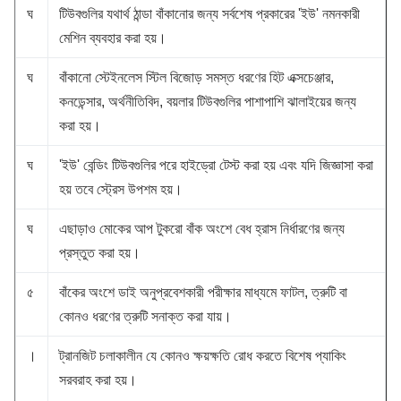
ঘ
টিউবগুলির যথার্থ ঠান্ডা বাঁকানোর জন্য সর্বশেষ প্রকারের 'ইউ' নমনকারী
মেশিন ব্যবহার করা হয়।
ঘ
বাঁকানো স্টেইনলেস স্টিল বিজোড় সমস্ত ধরণের হিট এক্সচেঞ্জার,
কনডেন্সার, অর্থনীতিবিদ, বয়লার টিউবগুলির পাশাপাশি ঝালাইয়ের জন্য
করা হয়।
ঘ
'ইউ' বেন্ডিং টিউবগুলির পরে হাইড্রো টেস্ট করা হয় এবং যদি জিজ্ঞাসা করা
হয় তবে স্ট্রেস উপশম হয়।
ঘ
এছাড়াও মোকের আপ টুকরো বাঁক অংশে বেধ হ্রাস নির্ধারণের জন্য
প্রস্তুত করা হয়।
৫
বাঁকের অংশে ডাই অনুপ্রবেশকারী পরীক্ষার মাধ্যমে ফাটল, ত্রুটি বা
কোনও ধরণের ত্রুটি সনাক্ত করা যায়।
।
ট্রানজিট চলাকালীন যে কোনও ক্ষয়ক্ষতি রোধ করতে বিশেষ প্যাকিং
সরবরাহ করা হয়।