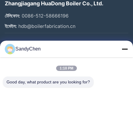
Zhangjiagang HuaDong Boiler Co., Ltd.
টেলিফোন:
0086-512-58666196
ইমেইল:
hdb@boilerfabrication.cn
গুরুত্বপূর্ণ সংযোগ
SandyChen
বাড়ি
পণ্য
1:10 PM
ভিডিও
Good day, what product are you looking for?
আমাদের সম্পর্কে
কারখানা ভ্রমণ
মান নিয়ন্ত্রণ
উদ্ধৃতির জন্য আবেদন