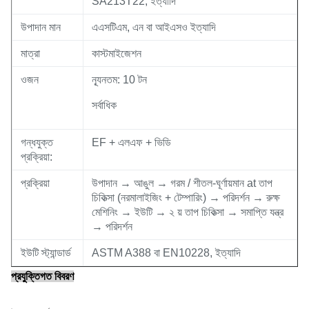
SA213T22, ইত্যাদি
উপাদান মান
এএসটিএম, এন বা আইএসও ইত্যাদি
মাত্রা
কাস্টমাইজেশন
ওজন
ন্যূনতম: 10 টন
সর্বাধিক
গন্ধযুক্ত
EF + এলএফ + ভিডি
প্রক্রিয়া:
প্রক্রিয়া
উপাদান → আঙুল → গরম / শীতল-ঘূর্ণায়মান at তাপ
চিকিত্সা (নরমালাইজিং + টেম্পারিং) → পরিদর্শন → রুক্ষ
মেশিনিং → ইউটি → ২ য় তাপ চিকিত্সা → সমাপ্তি যন্ত্র
→ পরিদর্শন
ইউটি স্ট্যান্ডার্ড
ASTM A388 বা EN10228, ইত্যাদি
প্রযুক্তিগত বিবরণ