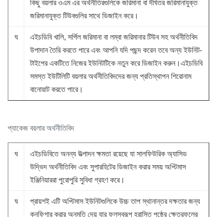
কিছু বয়লার ওএম এর অর্থনীতিরগুলিকে জরিমানা বা দীর্ঘতর জরিমানাযুক্ত
জরিমানাযুক্ত টিউবগুলির সাথে ডিজাইন করে।
ঘ
এইচডিবি খালি, সর্পিল জরিমানা বা লম্বা জরিমানার টিউব সহ অর্থনীতিবিদ
উপাদান তৈরি করতে পারে এবং আপনি যদি পছন্দ করেন তবে অন্য ইউনিট-
টাইপের একটিতে নিজের ইউনিটটিকে নতুন করে ডিজাইন করুন।এইচডিবি
সমস্ত ইউটিলিটি বয়লার অর্থনীতিবিদদের জন্য প্রতিস্থাপন শিরোনাম
বানোয়াট করতে পারে।
প্যাকেজ বয়লার অর্থনীতিবিদ
ঘ
এইচডিবিতে অনন্য উত্পাদন ক্ষমতা রয়েছে যা সালফিউরিক অ্যাসিড
উদ্ভিদ অর্থনীতিবিদ এবং সুপারহিটের ডিজাইন করার সময় অপ্টিমাস
ইঞ্জিনিয়াররা পুরোপুরি সুবিধা গ্রহণ করে।
ঘ
প্রায়শই এটি অপ্টিমাস ইউনিটগুলিকে উচ্চ তাপ স্থানান্তর দক্ষতার জন্য
কনফিগার করার অনুমতি দেয় যার ফলস্বরূপ হ্রাসিত পৃষ্ঠের ক্ষেত্রফলের