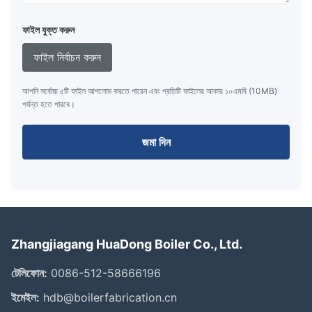
ফাইল যুক্ত করুন
ফাইল নির্বাচন করুন
আপনি সর্বোচ্চ ৫টি ফাইল আপলোড করতে পারেন এবং প্রতিটি ফাইলের আকার ১০এমবি (10MB)
পর্যন্ত হতে পারবে।
জমা দিন
Zhangjiagang HuaDong Boiler Co., Ltd.
টেলিফোন:
0086-512-58666196
ইমেইল:
hdb@boilerfabrication.cn