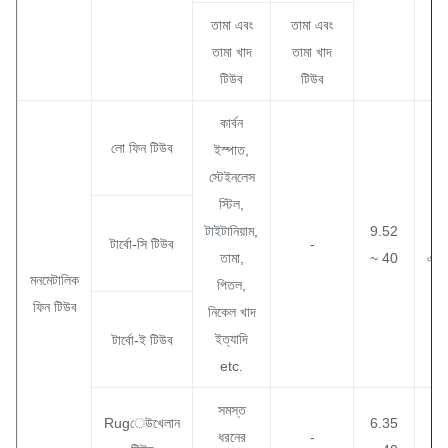
তামা এবং
তামা এবং
তামা খাদ
তামা খাদ
টিউব
টিউব
কার্বন
লো ফিন টিউব
ইস্পাত,
স্টেইনলেস
স্টিল,
12
টাইটানিয়াম,
9.52
19
টার্বো-সি টিউব
-
তামা,
~ 40
এফপ
মনমেটালিক
পিতল,
ইত
ফিন টিউব
নিকেল খাদ
ইত্যাদি
টার্বো-ই টিউব
etc.
সমস্ত
Rugেউখেলান
6.35
ধরনের
-