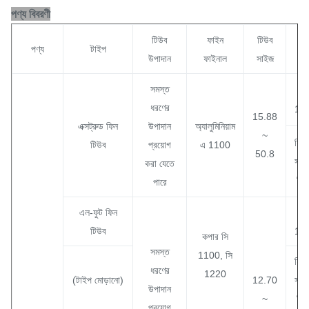
পণ্য বিবরণী
টিউব
ফাইন
টিউব
ফ
পণ্য
টাইপ
উপাদান
ফাইনাল
সাইজ
স
সমস্ত
ধরণের
11.
15.88
এক্সট্রুড ফিন
উপাদান
অ্যালুমিনিয়াম
~
ফিন 
টিউব
প্রয়োগ
এ 1100
50.8
সর্ব
করা যেতে
মিম
পারে
এল-ফুট ফিন
টিউব
11.
কপার সি
সমস্ত
1100, সি
ফিন 
ধরণের
1220
(টাইপ মোড়ানো)
12.70
সর্ব
উপাদান
~
মিম
প্রয়োগ