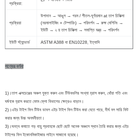
প্রক্রিয়া:
উপাদান → আঙুল → গরম / শীতল-ঘূর্ণায়মান at তাপ চিকিত্সা
প্রক্রিয়া
(নরমালাইজিং + টেম্পারিং) → পরিদর্শন → রুক্ষ মেশিনিং →
ইউটি → ২ য় তাপ চিকিত্সা → সমাপ্তি যন্ত্র → পরিদর্শন
ইউটি স্ট্যান্ডার্ড
ASTM A388 বা EN10228, ইত্যাদি
পণ্যের বর্ণনা
1)।তাপ এক্সচেঞ্জের অঞ্চল যুক্ত করুন এবং টিউবগুলির সংখ্যা হ্রাস করুন, ধোঁয়া গতি এবং
ঘর্ষণকে হ্রাস করতে ফোম ফ্লো বিভাগের ক্ষেত্রও বাড়ান।
2)।এইচ টাইপ ফিন টিউব ডাবল এইচ টাইপ ফিন টিউব করা যেতে পারে, দীর্ঘ নল সারি ফিট
করার জন্য উচ্চ অনমনীয়তা।
3)।ঘনত্ব কমাতে গড় বায়ু প্রবাহকে ছোট ছোট অনেক অঞ্চলে স্থান তৈরি করার জন্য এইচ
টাইপের ফিন ইকোনমিকাইজার লাইনে সাজানো হয়েছে।