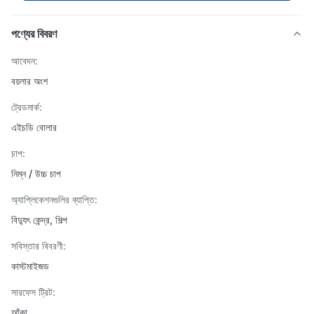
পণ্যের বিবরণ
আবেদন:
বয়লার অংশ
ট্রেডমার্ক:
এইচডি বোলার
চাপ:
নিম্ন / উচ্চ চাপ
অ্যাপ্লিকেশনগুলির ব্যাপ্তি:
বিদ্যুৎ কেন্দ্র, শিল্প
সবিস্তার বিবরণী:
কাস্টমাইজড
সারফেস ট্রিট:
আঁকা