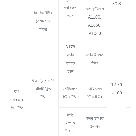
50.8
করা যেতে
অ্যালুমিনিয়াম
জি-ফিন টিউব
পারে
A1100,
(এম্বেডেড
A1050,
টাইপ)
A1060
A179
কার্বন
কার্বন ইস্পাত
1
ইস্পাত
টিউব
7
টিউব
উচ্চ ফ্রিকোয়েন্সি
12.70
0
ঝালাই ফিন্ড
স্টেইনলেস
স্টেইনলেস
তাপ
~ 160
টিউব
স্টিল টিউব
স্টিল টিউব
এক্সচেঞ্জার
মিম
ফিন্ড টিউব
মিশ্র
মিশ্র ইস্পাত
ইস্পাত
উপাদান
উপাদান