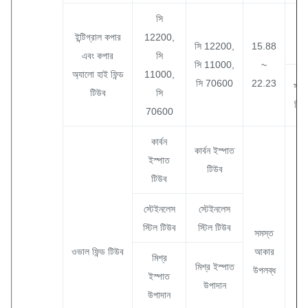
সি
ইন্টিগ্রাল কপার
12200,
9
সি 12200,
15.88
এবং কপার
সি
সি 11000,
~
অ্যালো হাই ফিন্ড
11000,
সি 70600
22.23
সর্ব
টিউব
সি
মিম
70600
কার্বন
কার্বন ইস্পাত
ইস্পাত
টিউব
টিউব
স্টেইনলেস
স্টেইনলেস
স্টিল টিউব
স্টিল টিউব
সমস্ত
ওভাল ফিন্ড টিউব
আকার
মিশ্র
15
মিশ্র ইস্পাত
উপলব্ধ
ইস্পাত
উপাদান
উপাদান