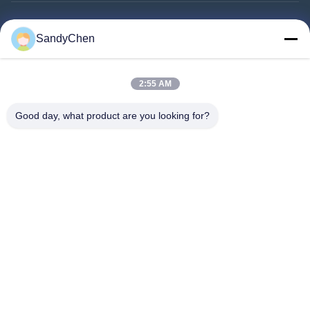
গুরুত্বপূর্ণ সংযোগ
SandyChen
বাড়ি
পণ্য
2:55 AM
ভিডিও
Good day, what product are you looking for?
আমাদের সম্পর্কে
কারখানা ভ্রমণ
মান নিয়ন্ত্রণ
উদ্ধৃতির জন্য আবেদন
Follow Us