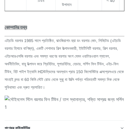
টিউব
~ 40
9
উপাদান
কোম্পানির তথ্য
এইচডি বয়লার
1985 সালে প্রতিষ্ঠিত, ঝাংজিয়াগাং হুয়া ডং বয়লার কোং, লিমিটেড (এইচডি
বয়লার হিসাবে বাণিজ্য), একটি পেশাদার শিল্প উত্পাদনকারী, ইউটিলিটি বয়লার, শিল্প বয়লার,
এইচআরএসজি বয়লার এবং সমস্ত ধরণের বয়লার অংশ যেমন ওয়াটারওয়াল প্যানেল,
অর্থনীতিবিদ, বায়ু উত্পাদন করে প্রিহিটার, সুপারহিটার, হেডার, সর্পিল ফিন টিউব, এইচ-ফিন
টিউব, হিট পাইপ ইত্যাদি HDউদ্ভিদের অবস্থান প্রায় 150 কিলোমিটার এক্সপ্রেসওয়ে থেকে
সাংহাই বন্দর বা 60 কিমি স্টেট রোড থেকে সুঝু বা উক্সি পর্যন্ত পরিবহনটি সমস্ত দিক থেকে
সুবিধামত এবং দ্রুত প্রসারিত।
পণ্যের হাইলাইটস