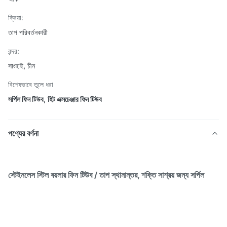
ক্রিয়া:
তাপ পরিবর্তনকারী
বন্দর:
সাংহাই, চীন
বিশেষভাবে তুলে ধরা
সর্পিল ফিন টিউব
,
হিট এক্সচেঞ্জার ফিন টিউব
পণ্যের বর্ণনা
স্টেইনলেস স্টিল বয়লার ফিন টিউব / তাপ স্থানান্তর, শক্তি সাশ্রয় জন্য সর্পিল