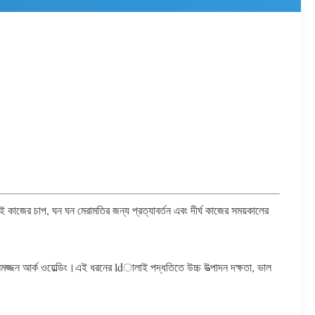
dালাই কাজের চাপ, ঘন ঘন মেরামতির জন্য প্রত্যাবর্তন এবং দীর্ঘ কাজের সময়কালের
 নিমজ্জন আর্ক ওয়েল্ডিং।এই ধরনের ldালাই পদ্ধতিতে উচ্চ উত্পাদন দক্ষতা, ভাল