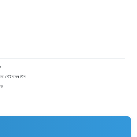
ি
পাত, স্টেইনলেস স্টিল
জড