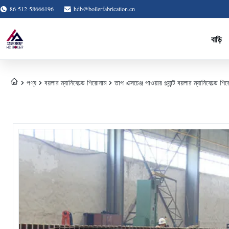
86-512-58666196
hdb@boilerfabrication.cn
বাড়ি
পণ্য
বয়লার ম্যানিফোল্ড শিরোনাম
তাপ এক্সচেঞ্জ পাওয়ার প্ল্যান্ট বয়লার ম্যানিফোল্ড 