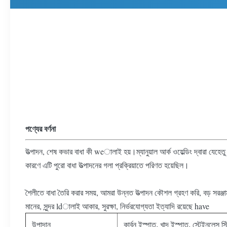
পণ্যের বর্ণনা
উত্পাদন, শেষ কভার বাধা কী weালাই হয়।ম্যানুয়াল আর্ক ওয়েল্ডিং দ্বারা যেহেতু 
কারণে এটি পুরো বাধা উত্পাদনের গলা প্রক্রিয়াতে পরিণত হয়েছিল।
শৈলীতে বাধা তৈরি করার সময়, আমরা উন্নত উত্পাদন কৌশল গ্রহণ করি, বড় সরঞ্জাম
মানের, সুন্দর ldালাই আকার, সুরক্ষা, নির্ভরযোগ্যতা ইত্যাদি রয়েছে have
উপাদান
কার্বন ইস্পাত, খাদ ইস্পাত, স্টেইনলেস স