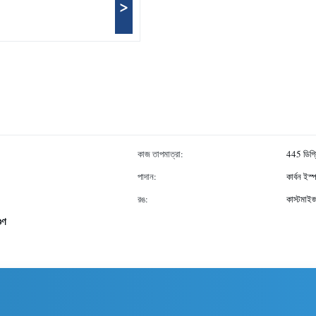
>
কাজ তাপমাত্রা:
445 ডিগ্র
পাদান:
কার্বন ইস্
রঙ:
কাস্টমাই
ুণ