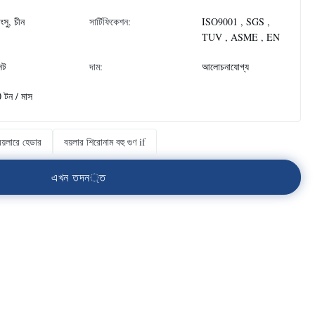
াংসু, চীন
সার্টিফিকেশন:
ISO9001 , SGS ,
TUV , ASME , EN
েট
দাম:
আলোচনাযোগ্য
 টন / মাস
বয়লারে হেডার
বয়লার শিরোনাম বহু গুণ if
এ
খ
ন
ত
দ
ন
্
ত