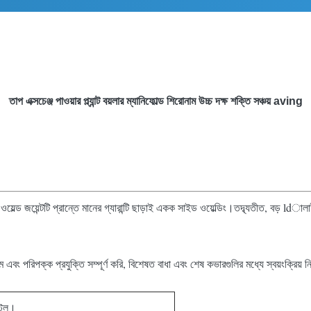
তাপ এক্সচেঞ্জ পাওয়ার প্ল্যান্ট বয়লার ম্যানিফোল্ড শিরোনাম উচ্চ দক্ষ শক্তি সঞ্চয় aving
ওয়েল্ড জয়েন্টটি প্রান্তে মানের গ্যারান্টি ছাড়াই একক সাইড ওয়েল্ডিং।তদ্ব্যতীত, বড় l
 এবং পরিপক্ক প্রযুক্তি সম্পূর্ণ করি, বিশেষত বাধা এবং শেষ কভারগুলির মধ্যে স্বয়ংক্রিয়
্টিল।