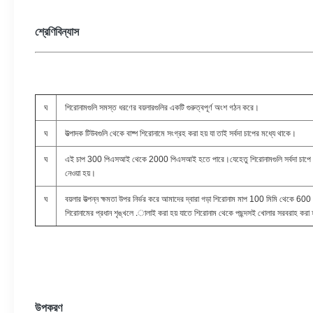
শ্রেণিবিন্যাস
ঘ
শিরোনামগুলি সমস্ত ধরণের বয়লারগুলির একটি গুরুত্বপূর্ণ অংশ গঠন করে।
ঘ
উত্পাদক টিউবগুলি থেকে বাষ্প শিরোনামে সংগ্রহ করা হয় যা তাই সর্বদা চাপের মধ্যে থাকে।
ঘ
এই চাপ 300 পিএসআই থেকে 2000 পিএসআই হতে পারে।যেহেতু শিরোনামগুলি সর্বদা চাপে থাক
নেওয়া হয়।
ঘ
বয়লার উত্পন্ন ক্ষমতা উপর নির্ভর করে আমাদের দ্বারা গড়া শিরোনাম মাপ 100 মিমি থেকে 600 ম
শিরোনামের প্রধান শৃঙ্খলে .ালাই করা হয় যাতে শিরোনাম থেকে পছন্দসই খোলার সরবরাহ করা 
উপকরণ