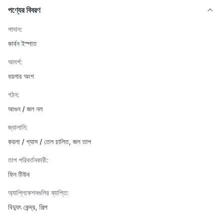
পণ্যের বিবরণ
পাদান:
কার্বন ইস্পাত
আদর্শ:
বয়লার অংশ
গঠন:
আগুন / জল নল
জ্বালানি:
কয়লা / গ্যাস / তেল চালিত, জল তাপ
তাপ পরিবর্তনকারী:
ফিন টিউব
অ্যাপ্লিকেশনগুলির ব্যাপ্তি:
বিদ্যুৎ কেন্দ্র, শিল্প