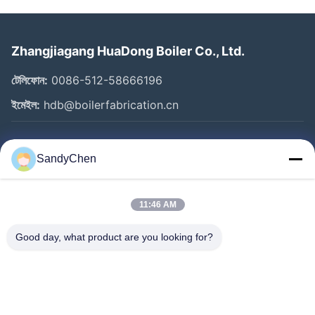
Zhangjiagang HuaDong Boiler Co., Ltd.
টেলিফোন:
0086-512-58666196
ইমেইল:
hdb@boilerfabrication.cn
গুরুত্বপূর্ণ সংযোগ
SandyChen
বাড়ি
পণ্য
11:46 AM
ভিডিও
Good day, what product are you looking for?
আমাদের সম্পর্কে
কারখানা ভ্রমণ
মান নিয়ন্ত্রণ