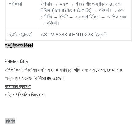
প্রক্রিয়া
উপাদান → আঙুল → গরম / শীতল-ঘূর্ণায়মান at তাপ
চিকিত্সা (নরমালাইজিং + টেম্পারিং) → পরিদর্শন → রুক্ষ
মেশিনিং → ইউটি → ২ য় তাপ চিকিত্সা → সমাপ্তি যন্ত্র
→ পরিদর্শন
ইউটি স্ট্যান্ডার্ড
ASTM A388 বা EN10228, ইত্যাদি
প্রযুক্তিগত বিবরণ
উপাদান কাঠামো
সর্পিল ফিন টিউবগুলির একটি মারাত্মক সমন্বিত, খাঁড়ি এবং নালী, নমন, ফ্রেম এবং
অন্যান্য সহায়কগুলির শিরোনাম রয়েছে।
কাঠামোর ব্যবস্থা
লাইনে / স্তিমিত বিন্যাসে।
ফাংশন