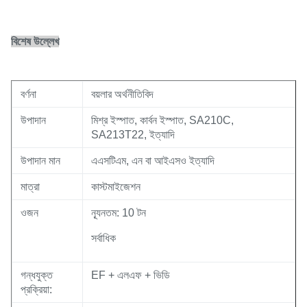
বিশেষ উল্লেখ
বর্ণনা
বয়লার অর্থনীতিবিদ
উপাদান
মিশ্র ইস্পাত, কার্বন ইস্পাত, SA210C,
SA213T22, ইত্যাদি
উপাদান মান
এএসটিএম, এন বা আইএসও ইত্যাদি
মাত্রা
কাস্টমাইজেশন
ওজন
ন্যূনতম: 10 টন
সর্বাধিক
গন্ধযুক্ত
EF + এলএফ + ভিডি
প্রক্রিয়া: