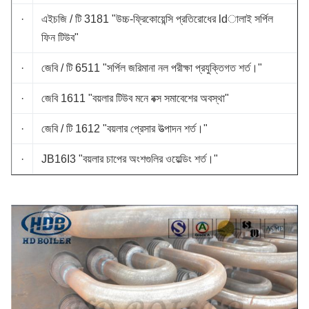
·
এইচজি / টি 3181 "উচ্চ-ফ্রিকোয়েন্সি প্রতিরোধের ldালাই সর্পিল
ফিন টিউব"
·
জেবি / টি 6511 "সর্পিল জরিমানা নল পরীক্ষা প্রযুক্তিগত শর্ত।"
·
জেবি 1611 "বয়লার টিউব মনে বক্স সমাবেশের অবস্থা"
·
জেবি / টি 1612 "বয়লার প্রেসার উত্পাদন শর্ত।"
·
JB16I3 "বয়লার চাপের অংশগুলির ওয়েল্ডিং শর্ত।"