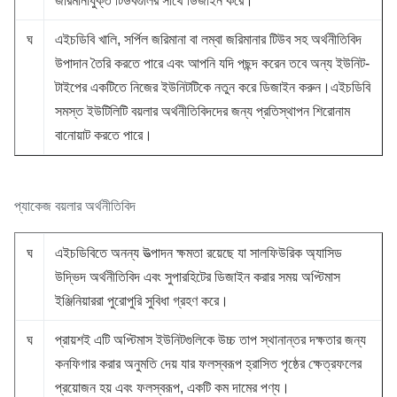
জরিমানাযুক্ত টিউবগুলির সাথে ডিজাইন করে।
ঘ
এইচডিবি খালি, সর্পিল জরিমানা বা লম্বা জরিমানার টিউব সহ অর্থনীতিবিদ
উপাদান তৈরি করতে পারে এবং আপনি যদি পছন্দ করেন তবে অন্য ইউনিট-
টাইপের একটিতে নিজের ইউনিটটিকে নতুন করে ডিজাইন করুন।এইচডিবি
সমস্ত ইউটিলিটি বয়লার অর্থনীতিবিদদের জন্য প্রতিস্থাপন শিরোনাম
বানোয়াট করতে পারে।
প্যাকেজ বয়লার অর্থনীতিবিদ
ঘ
এইচডিবিতে অনন্য উত্পাদন ক্ষমতা রয়েছে যা সালফিউরিক অ্যাসিড
উদ্ভিদ অর্থনীতিবিদ এবং সুপারহিটের ডিজাইন করার সময় অপ্টিমাস
ইঞ্জিনিয়াররা পুরোপুরি সুবিধা গ্রহণ করে।
ঘ
প্রায়শই এটি অপ্টিমাস ইউনিটগুলিকে উচ্চ তাপ স্থানান্তর দক্ষতার জন্য
কনফিগার করার অনুমতি দেয় যার ফলস্বরূপ হ্রাসিত পৃষ্ঠের ক্ষেত্রফলের
প্রয়োজন হয় এবং ফলস্বরূপ, একটি কম দামের পণ্য।