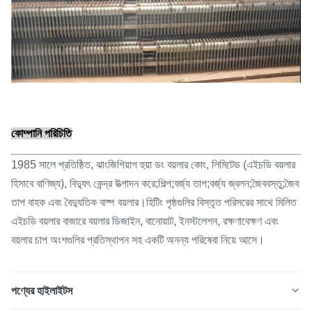
কোম্পানি পরিচিতি
1985 সালে প্রতিষ্ঠিত, ঝাংজিগিয়াগ হুয়া ডং বয়লার কোং, লিমিটেড (এইচডি বয়লার
হিসাবে বাণিজ্য), বিদ্যুৎ কেন্দ্র উত্পাদন করে;শিল্প;বর্জ্য তাপ;বর্জ্য জ্বলন;জৈববস্তু;জৈব
তাপ বাহক এবং বৈদ্যুতিক বাষ্প বয়লার।হিটিং পৃষ্ঠগুলির বিস্তৃত পরিসরের সাথে মিলিত
এইচডি বয়লার বাজারে বয়লার ডিজাইন, বানোয়াট, ইনস্টলেশন, রক্ষণাবেক্ষণ এবং
বয়লার চাপ অংশগুলির প্রতিস্থাপন সহ একটি অনন্য পরিষেবা নিয়ে আসে।
পণ্যের হাইলাইটস