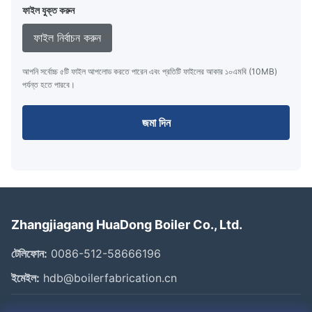
ফাইল যুক্ত করুন
ফাইল নির্বাচন করুন
আপনি সর্বোচ্চ ৫টি ফাইল আপলোড করতে পারেন এবং প্রতিটি ফাইলের আকার ১০এমবি (10MB)
পর্যন্ত হতে পারবে।
জমা দিন
Zhangjiagang HuaDong Boiler Co., Ltd.
টেলিফোন:
0086-512-58666196
ইমেইল:
hdb@boilerfabrication.cn