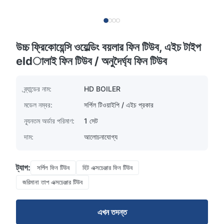
উচ্চ ফ্রিকোয়েন্সি ওয়েল্ডিং বয়লার ফিন টিউব, এইচ টাইপ
eldালাই ফিন টিউব / অনুদৈর্ঘ্য ফিন টিউব
ব্র্যান্ডের নাম:
HD BOILER
মডেল নম্বর:
সর্পিল টিওয়াইপি / এইচ প্রকার
ন্যূনতম অর্ডার পরিমাণ:
1 সেট
দাম:
আলোচনাযোগ্য
ট্যাগ:
সর্পিল ফিন টিউব
হিট এক্সচেঞ্জার ফিন টিউব
জরিমানা তাপ এক্সচেঞ্জার টিউব
এখন তদন্ত