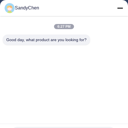
গুরুত্বপূর্ণ সংযোগ
SandyChen
বাড়ি
পণ্য
6:27 PM
ভিডিও
Good day, what product are you looking for?
আমাদের সম্পর্কে
কারখানা ভ্রমণ
মান নিয়ন্ত্রণ
উদ্ধৃতির জন্য আবেদন
Follow Us