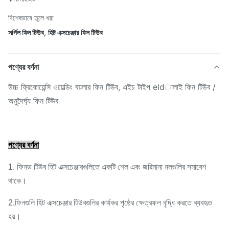
বিশেষভাবে তুলে ধরা
সর্পিল ফিন টিউব
,
হিট এক্সচেঞ্জার ফিন টিউব
পণ্যের বর্ণনা
উচ্চ ফ্রিকোয়েন্সি ওয়েল্ডিং বয়লার ফিন টিউব, এইচ টাইপ eldালাই ফিন টিউব /
অনুদৈর্ঘ্য ফিন টিউব
পণ্যের বর্ণনা
1. ফিনড টিউব হিট এক্সচেঞ্জারগুলিতে একটি শেল এবং জরিমানা নলগুলির সমাবেশ
থাকে।
2.ফিনগুলি হিট এক্সচেঞ্জার টিউবগুলির কার্যকর পৃষ্ঠের ক্ষেত্রফল বৃদ্ধি করতে ব্যবহৃত
হয়।