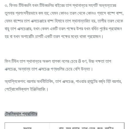
৩. ফিনড টিউবগুলি যখন টিউবগুলির বাইরের তাপ স্থানান্তর সহগটি অভ্যন্তরের
তুলনায় প্রশংসনীয়ভাবে কম হয়; যেমন কোনও তরল থেকে কোনও গ্যাসে বাষ্পে বাষ্প,
যেমন বাষ্পের তাপ এক্সচেঞ্জারে বাষ্প হিসাবে তাপ স্থানান্তরিত হয়, তাপীয় তরল থেকে
বায়ু তাপ এক্সচেঞ্জার, যখন কেবল একটি তরল পক্ষের উপর যখন বর্ধিত পৃষ্ঠের প্রয়োজন
হয় বা যখন অপারেটিং চাপটি একটি তরল পক্ষের মধ্যে থাকা প্রয়োজন।
ফিন টিউব তাপ স্থানান্তর অঞ্চল হালকা নলের চেয়ে 8 গুণ, উচ্চ দক্ষতা তাপ
এক্সচেঞ্জ, অন্যান্য তাপ এক্সচেঞ্জ পণ্যগুলির চেয়ে বেশি উন্নত।
অ্যাপ্লিকেশন: বয়লার অর্থনীতিবিদ, তাপ এক্সচেঞ্জ, পাওয়ার প্ল্যান্টের বর্জ্য হিট বয়লার,
পেট্রোকেমিক্যাল ইঞ্জিনিয়ারিং।
টেকনিক্যাল প্যারামিটার
মধ্যম
বায়ু, ফ্লু গ্যাস, তাপ তেল, জল, ব্রাইন,